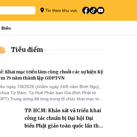
Tin theo khu vực
 Điển
Tiêu điểm
ế: Khai mạc triển lãm cùng chuỗi các sự kiện Kỷ
ệm 75 năm thành lập GĐPTVN
iều ngày 7/8/2026 (nhằm ngày 24/6 năm Bính Ngọ),
i chùa Từ Đàm, Tp Huế Phân ban Gia đình Phật tử
ĐPT) Trung ương đã long trọng tổ chức khai mạc triển
m cùng chuỗi các sự kiện chào mừng Kỷ niệm 75 năm
TP. HCM: Khảo sát và triển khai
ành lập GĐPTVN.
công tác chuẩn bị Đại hội Đại
biểu Phật giáo toàn quốc lần thứ
X, nhiệm kỳ 2026-2031