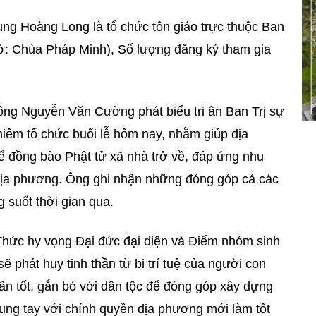
ung Hoàng Long là tổ chức tôn giáo trực thuộc Ban
ở: Chùa Pháp Minh), Số lượng đăng ký tham gia
ông Nguyễn Văn Cường phát biểu tri ân Ban Trị sự
iêm tổ chức buổi lễ hôm nay, nhằm giúp địa
 đồng bào Phật tử xã nhà trở về, đáp ứng nhu
 địa phương. Ông ghi nhận những đóng góp cả các
g suốt thời gian qua.
 Thức
hy vọng Đại đức đại diện và Điểm nhóm sinh
ẽ phát huy tinh thần từ bi trí tuệ của người con
ân tốt, gắn bó với dân tộc để đóng góp xây dựng
ng tay với chính quyền địa phương mới làm tốt