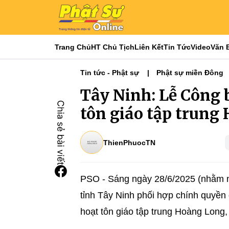
Trang Chủ
HT Chủ Tịch
Liên Kết
Tin Tức
Video
Văn 
Tin tức - Phật sự
Phật sự miền Đông
Tây Ninh: Lễ Công
tôn giáo tập trung
ThienPhuocTN
PSO -
Sáng ngày 28/6/2025 (nhằm 
tỉnh Tây Ninh phối hợp chính quyền
hoạt tôn giáo tập trung Hoàng Long,