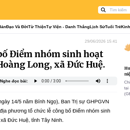
Bản
Đạo Và Đời
Từ Thiện
Tự Viện - Danh Thắng
Lịch Sử
Tuổi Trẻ
Kinh
29/06/2026 15:41
 bố Điểm nhóm sinh hoạt
 Hoàng Long, xã Đức Huệ.
Hu
ni
Nghe đọc bài:
Ch
tạ
(G
lã
ngày 14/5 năm Bính Ngọ), Ban Trị sự GHPGVN
th
 địa phương tổ chức lễ công bố Điểm nhóm sinh
 xã Đức Huệ, tỉnh Tây Ninh.