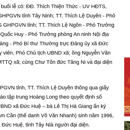
uổi lễ có: ĐĐ. Thích Thiện Thức - UV HĐTS,
HPGVN tỉnh Tây Ninh; TT. Thích Lệ Duyên - Phó
 GHPGVN tỉnh; TT. Thích Lệ Ngôn - Phó Trưởng
uốc Huy - Phó Trưởng phòng An ninh Nội địa
àng - Phó Bí thư Thường trực Đảng ủy xã Đức
y viên, Phó Chủ tịch UBND xã; ông Nguyễn Văn
MTTQ xã; cùng Chư Tôn đức Tăng Ni và đại diện
GVN tỉnh, TT. Thích Lệ Duyên thông qua giấy
iáo tập trung Hoàng Long theo quyết định số
BND xã Đức Huệ – bà Lê Thị Hà Giang ấn ký
âm Cần (thế danh Võ Văn Nhanh) sinh năm 1996,
 Đức Huệ, tỉnh Tây Nlà người đại diện.