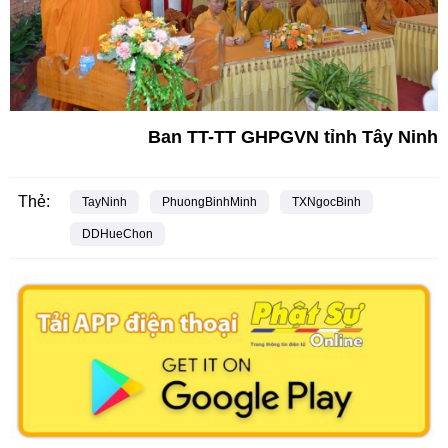
Ban TT-TT GHPGVN tỉnh Tây Ninh
Thẻ:
TayNinh
PhuongBinhMinh
TXNgocBinh
DDHueChon