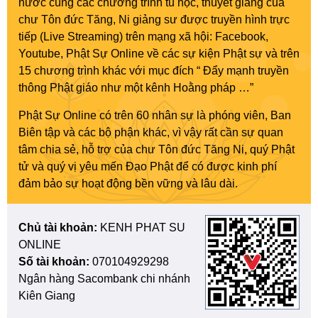
nước cùng các chương trình tu học, thuyết giảng của
chư Tôn đức Tăng, Ni giảng sư được truyền hình trực
tiếp (Live Streaming) trên mạng xã hội: Facebook,
Youtube, Phật Sự Online về các sự kiện Phật sự và trên
15 chương trình khác với mục đích “ Đẩy mạnh truyền
thông Phật giáo như một kênh Hoằng pháp …”
Phật Sự Online có trên 60 nhân sự là phóng viên, Ban
Biên tập và các bộ phận khác, vì vậy rất cần sự quan
tâm chia sẻ, hỗ trợ của chư Tôn đức Tăng Ni, quý Phật
tử và quý vị yêu mến Đạo Phật để có được kinh phí
đảm bảo sự hoạt động bền vững và lâu dài.
Chủ tài khoản:
KENH PHAT SU
ONLINE
Số tài khoản:
070104929298
Ngân hàng Sacombank chi nhánh
Kiên Giang