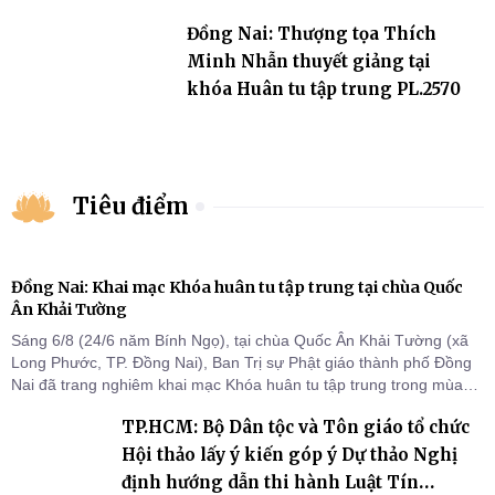
Đồng Nai: Thượng tọa Thích
Minh Nhẫn thuyết giảng tại
khóa Huân tu tập trung PL.2570
Tiêu điểm
Đồng Nai: Khai mạc Khóa huân tu tập trung tại chùa Quốc
Ân Khải Tường
Sáng 6/8 (24/6 năm Bính Ngọ), tại chùa Quốc Ân Khải Tường (xã
Long Phước, TP. Đồng Nai), Ban Trị sự Phật giáo thành phố Đồng
Nai đã trang nghiêm khai mạc Khóa huân tu tập trung trong mùa
An cư kiết hạ Phật lịch 2570 dành cho chư Tăng hành giả an cư tại
TP.HCM: Bộ Dân tộc và Tôn giáo tổ chức
chỗ khu vực VII, VIII và trường hạ chùa Quốc Ân Khải Tường.
Hội thảo lấy ý kiến góp ý Dự thảo Nghị
định hướng dẫn thi hành Luật Tín