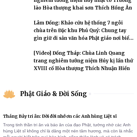
nghiêm tưởng niệm húy nhật cố Trưởng
lão Hòa thượng khai sơn Thích Hồng Ân
Lâm Đồng: Khảo cứu hệ thống 7 ngôi
chùa trên Đặc khu Phú Quý: Chung tay
gìn giữ di sản văn hóa Phật giáo nơi biển
đảo
[Video] Đồng Tháp: Chùa Linh Quang
trang nghiêm tưởng niệm Húy kị lần thứ
XVIII cố Hòa thượng Thích Nhuận Hiền
Phật Giáo & Đời Sống
Tháng Bảy tri ân: Đời đời nhớ ơn các Anh hùng Liệt sĩ
Trong tinh thần tri ân và báo ân của đạo Phật, tưởng nhớ các Anh
hùng Liệt sĩ không chỉ là dâng một nén tâm hương, mà còn là nhắc
mỗi người biết trân quý hòa bình, sống thiện lành và có trách