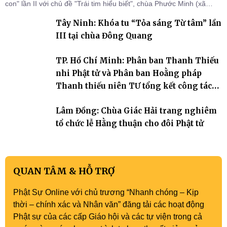
con" lần II với chủ đề "Trái tim hiểu biết", chùa Phước Minh (xã
Hàm Kiệm) đã trang nghiêm tổ chức lễ phát nguyện quy y Tam bảo
Tây Ninh: Khóa tu “Tỏa sáng Từ tâm” lần
cho hơn 60 tu sinh.
III tại chùa Đông Quang
TP. Hồ Chí Minh: Phân ban Thanh Thiếu
nhi Phật tử và Phân ban Hoằng pháp
Thanh thiếu niên TƯ tổng kết công tác
Phật sự nhiệm kỳ IX (2022 – 2027)
Lâm Đồng: Chùa Giác Hải trang nghiêm
tổ chức lễ Hằng thuận cho đôi Phật tử
QUAN TÂM & HỖ TRỢ
Phật Sự Online với chủ trương “Nhanh chóng – Kịp
thời – chính xác và Nhân văn” đăng tải các hoạt động
Phật sự của các cấp Giáo hội và các tự viện trong cả