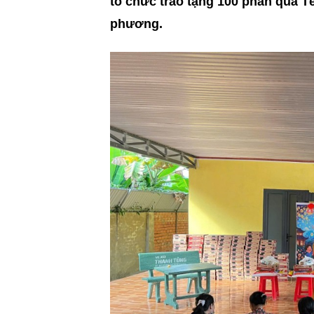
tổ chức trao tặng 100 phần quà T
phương.