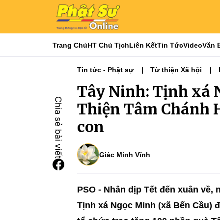
Trang Chủ
HT Chủ Tịch
Liên Kết
Tin Tức
Video
Văn 
Tin tức - Phật sự
Từ thiện Xã hội
Tây Ninh: Tịnh xá
Thiện Tâm Chánh H
con
Giác Minh Vĩnh
PSO - Nhân dịp Tết đến xuân về, 
Tịnh xá Ngọc Minh (xã Bến Cầu)