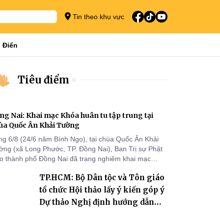
Tin theo khu vực
 Điển
Tiêu điểm
ng Nai: Khai mạc Khóa huân tu tập trung tại
ùa Quốc Ân Khải Tường
ng 6/8 (24/6 năm Bính Ngọ), tại chùa Quốc Ân Khải
ờng (xã Long Phước, TP. Đồng Nai), Ban Trị sự Phật
áo thành phố Đồng Nai đã trang nghiêm khai mạc
a huân tu tập trung trong mùa An cư kiết hạ Phật lịch
TP.HCM: Bộ Dân tộc và Tôn giáo
70 dành cho chư Tăng hành giả an cư tại chỗ khu vực
I, VIII và trường hạ chùa Quốc Ân Khải Tường.
tổ chức Hội thảo lấy ý kiến góp ý
Dự thảo Nghị định hướng dẫn
thi hành Luật Tín ngưỡng, tôn