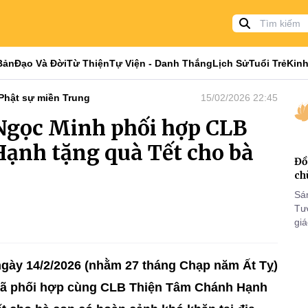
Bản
Đạo Và Đời
Từ Thiện
Tự Viện - Danh Thắng
Lịch Sử
Tuổi Trẻ
Kinh
Phật sự miền Trung
15/02/2026 22:45
 Ngọc Minh phối hợp CLB
ạnh tặng quà Tết cho bà
Đồ
ch
Sá
Tư
gi
Khó
25
VI
ngày 14/2/2026 (nhằm 27 tháng Chạp năm Ất Tỵ)
 đã phối hợp cùng CLB Thiện Tâm Chánh Hạnh