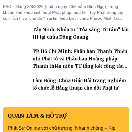
PSO – Sáng 2/8/2026 (nhằm ngày 20/6 năm Bính Ngọ), trong
khuôn khổ khóa sinh hoạt Phật pháp mùa hè "Tay Phật trong tay
con" lần II với chủ đề "Trái tim hiểu biết", chùa Phước Minh (xã
Hàm Kiệm) đã trang nghiêm tổ chức lễ phát nguyện quy y Tam bảo
Tây Ninh: Khóa tu “Tỏa sáng Từ tâm” lần
cho hơn 60 tu sinh.
III tại chùa Đông Quang
TP. Hồ Chí Minh: Phân ban Thanh Thiếu
nhi Phật tử và Phân ban Hoằng pháp
Thanh thiếu niên TƯ tổng kết công tác
Phật sự nhiệm kỳ IX (2022 – 2027)
Lâm Đồng: Chùa Giác Hải trang nghiêm
tổ chức lễ Hằng thuận cho đôi Phật tử
QUAN TÂM & HỖ TRỢ
Phật Sự Online với chủ trương “Nhanh chóng – Kịp