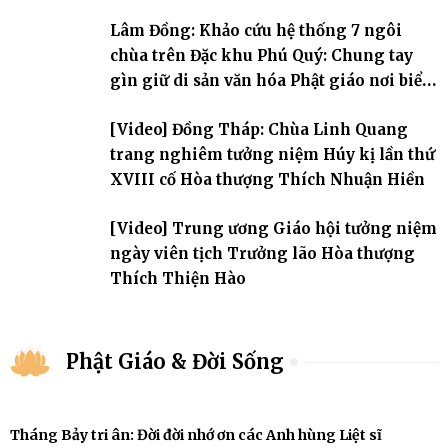
Hòa thượng thượng Hồng hạ Ân – bậc khai sơn Tổ đình Quảng Ân.
Lâm Đồng: Khảo cứu hệ thống 7 ngôi
Chư Tôn đức Tăng Ni, môn đồ pháp quyến cùng đông đảo thiện tín
Phật tử đã đồng vân tập về đạo tràng, th
chùa trên Đặc khu Phú Quý: Chung tay
gìn giữ di sản văn hóa Phật giáo nơi biển
đảo
[Video] Đồng Tháp: Chùa Linh Quang
trang nghiêm tưởng niệm Húy kị lần thứ
XVIII cố Hòa thượng Thích Nhuận Hiền
[Video] Trung ương Giáo hội tưởng niệm
ngày viên tịch Trưởng lão Hòa thượng
Thích Thiện Hào
Phật Giáo & Đời Sống
Tháng Bảy tri ân: Đời đời nhớ ơn các Anh hùng Liệt sĩ