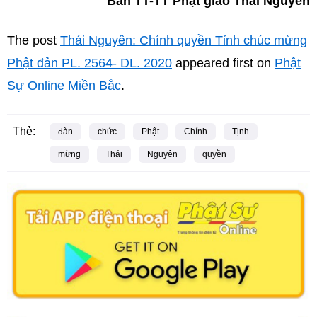
Ban TT-TT Phật giáo Thái Nguyên
The post
Thái Nguyên: Chính quyền Tỉnh chúc mừng
Phật đản PL. 2564- DL. 2020
appeared first on
Phật
Sự Online Miền Bắc
.
Thẻ:
đàn
chức
Phật
Chính
Tịnh
mừng
Thái
Nguyên
quyền