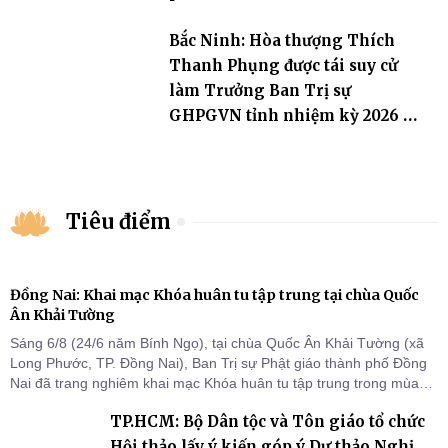
Bắc Ninh: Hòa thượng Thích
Thanh Phụng được tái suy cử
làm Trưởng Ban Trị sự
GHPGVN tỉnh nhiệm kỳ 2026 –
2031
Tiêu điểm
Đồng Nai: Khai mạc Khóa huân tu tập trung tại chùa Quốc
Ân Khải Tường
Sáng 6/8 (24/6 năm Bính Ngọ), tại chùa Quốc Ân Khải Tường (xã
Long Phước, TP. Đồng Nai), Ban Trị sự Phật giáo thành phố Đồng
Nai đã trang nghiêm khai mạc Khóa huân tu tập trung trong mùa
An cư kiết hạ Phật lịch 2570 dành cho chư Tăng hành giả an cư tại
TP.HCM: Bộ Dân tộc và Tôn giáo tổ chức
chỗ khu vực VII, VIII và trường hạ chùa Quốc Ân Khải Tường.
Hội thảo lấy ý kiến góp ý Dự thảo Nghị