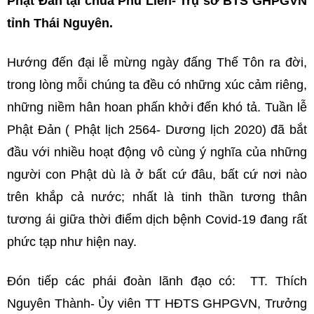
Phật Đản tại chùa Phù Liễn- Trụ sở BTS GHPGVN
tỉnh Thái Nguyên.
Hướng đến đại lễ mừng ngày đấng Thế Tôn ra đời,
trong lòng mỗi chúng ta đều có những xúc cảm riêng,
những niềm hân hoan phấn khởi đến khó tả. Tuần lễ
Phật Đản ( Phật lịch 2564- Dương lịch 2020) đã bắt
đầu với nhiều hoạt động vô cùng ý nghĩa của những
người con Phật dù là ở bất cứ đâu, bất cứ nơi nào
trên khắp cả nước; nhất là tinh thần tương thân
tương ái giữa thời điểm dịch bệnh Covid-19 đang rất
phức tạp như hiện nay.
Đón tiếp các phái đoàn lãnh đạo có: TT. Thích
Nguyên Thành- Ủy viên TT HĐTS GHPGVN, Trưởng