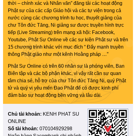
thời – chính xác và Nhân văn” đăng tải các hoạt động
Phật sự của các cấp Giáo hội và các tự viện trong cả
nước cùng các chương trình tu học, thuyết giảng của
chư Tôn đức Tăng, Ni giảng sư được truyền hình trực
tiếp (Live Streaming) trên mạng xã hội: Facebook,
Youtube, Phật Sự Online về các sự kiện Phật sự và trên
15 chương trình khác với mục đích “ Đẩy mạnh truyền
thông Phật giáo như một kênh Hoằng pháp …”
Phật Sự Online có trên 60 nhân sự là phóng viên, Ban
Biên tập và các bộ phận khác, vì vậy rất cần sự quan
tâm chia sẻ, hỗ trợ của chư Tôn đức Tăng Ni, quý Phật
tử và quý vị yêu mến Đạo Phật để có được kinh phí
đảm bảo sự hoạt động bền vững và lâu dài.
Chủ tài khoản:
KENH PHAT SU
ONLINE
Số tài khoản:
070104929298
Ngân hàng Sacombank chi nhánh