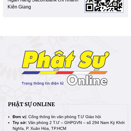
Kiên Giang
PHẬT SỰ ONLINE
Đơn vị:
Cổng thông tin văn phòng T.Ư Giáo hội
Trụ sở:
Văn phòng 2 T.Ư – GHPGVN – số 294 Nam Kỳ Khởi
Nghĩa, P. Xuân Hòa, TP.HCM