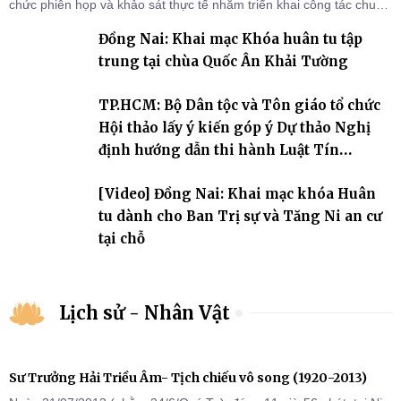
chức phiên họp và khảo sát thực tế nhằm triển khai công tác chuẩn
bị Đại hội Đại biểu Phật giáo toàn quốc lần thứ X, nhiệm kỳ 2026-
Đồng Nai: Khai mạc Khóa huân tu tập
2031.
trung tại chùa Quốc Ân Khải Tường
TP.HCM: Bộ Dân tộc và Tôn giáo tổ chức
Hội thảo lấy ý kiến góp ý Dự thảo Nghị
định hướng dẫn thi hành Luật Tín
ngưỡng, tôn giáo
[Video] Đồng Nai: Khai mạc khóa Huân
tu dành cho Ban Trị sự và Tăng Ni an cư
tại chỗ
Lịch sử - Nhân Vật
Sư Trưởng Hải Triều Âm- Tịch chiếu vô song (1920-2013)