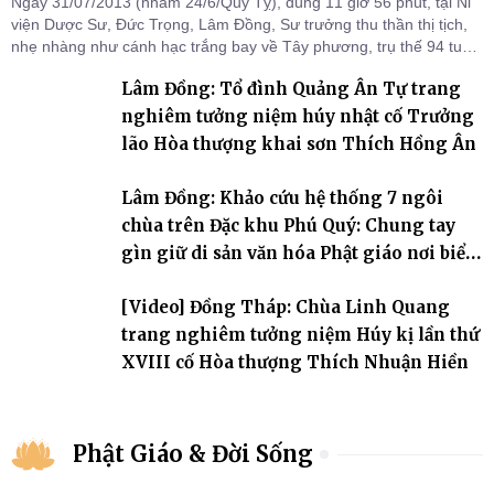
Ngày 31/07/2013 (nhằm 24/6/Quý Tỵ), đúng 11 giờ 56 phút, tại Ni
viện Dược Sư, Đức Trọng, Lâm Đồng, Sư trưởng thu thần thị tịch,
nhẹ nhàng như cánh hạc trắng bay về Tây phương, trụ thế 94 tuổi
đời, 60 hạ lạp.
Lâm Đồng: Tổ đình Quảng Ân Tự trang
nghiêm tưởng niệm húy nhật cố Trưởng
lão Hòa thượng khai sơn Thích Hồng Ân
Lâm Đồng: Khảo cứu hệ thống 7 ngôi
chùa trên Đặc khu Phú Quý: Chung tay
gìn giữ di sản văn hóa Phật giáo nơi biển
đảo
[Video] Đồng Tháp: Chùa Linh Quang
trang nghiêm tưởng niệm Húy kị lần thứ
XVIII cố Hòa thượng Thích Nhuận Hiền
Phật Giáo & Đời Sống