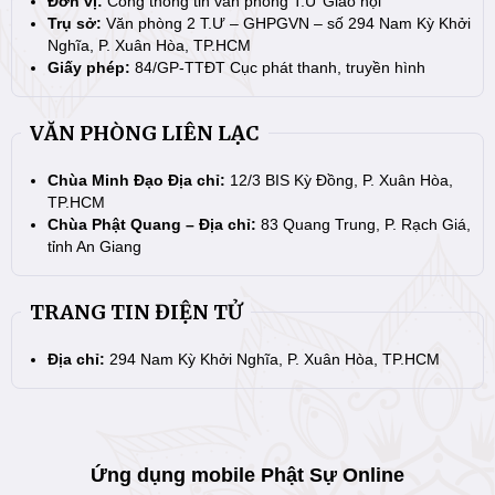
Đơn vị:
Cổng thông tin văn phòng T.Ư Giáo hội
Trụ sở:
Văn phòng 2 T.Ư – GHPGVN – số 294 Nam Kỳ Khởi
Nghĩa, P. Xuân Hòa, TP.HCM
Giấy phép:
84/GP-TTĐT Cục phát thanh, truyền hình
VĂN PHÒNG LIÊN LẠC
Chùa Minh Đạo Địa chỉ:
12/3 BIS Kỳ Đồng, P. Xuân Hòa,
TP.HCM
Chùa Phật Quang – Địa chỉ:
83 Quang Trung, P. Rạch Giá,
tỉnh An Giang
TRANG TIN ĐIỆN TỬ
Địa chỉ:
294 Nam Kỳ Khởi Nghĩa, P. Xuân Hòa, TP.HCM
Ứng dụng mobile Phật Sự Online