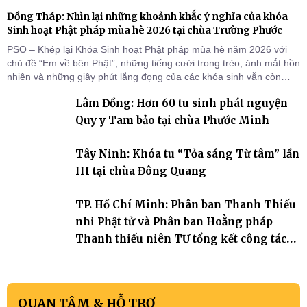
Đồng Tháp: Nhìn lại những khoảnh khắc ý nghĩa của khóa
Sinh hoạt Phật pháp mùa hè 2026 tại chùa Trường Phước
PSO – Khép lại Khóa Sinh hoạt Phật pháp mùa hè năm 2026 với
chủ đề “Em về bên Phật”, những tiếng cười trong trẻo, ánh mắt hồn
nhiên và những giây phút lắng đọng của các khóa sinh vẫn còn
đọng lại dưới mái chùa Trường Phước (xã Tân Hương, tỉnh Đồng
Lâm Đồng: Hơn 60 tu sinh phát nguyện
Tháp). Những tuần tu học ngắn ngủi nhưng đã trở thành hành
trang quý báu, gieo những hạt giống thiện l
Quy y Tam bảo tại chùa Phước Minh
Tây Ninh: Khóa tu “Tỏa sáng Từ tâm” lần
III tại chùa Đông Quang
TP. Hồ Chí Minh: Phân ban Thanh Thiếu
nhi Phật tử và Phân ban Hoằng pháp
Thanh thiếu niên TƯ tổng kết công tác
Phật sự nhiệm kỳ IX (2022 – 2027)
QUAN TÂM & HỖ TRỢ