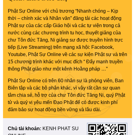
Phật Sự Online với chủ trương “Nhanh chóng – Kịp
thời – chính xác và Nhân văn” đăng tải các hoạt động
Phật sự của các cấp Giáo hội và các tự viện trong cả
nước cùng các chương trình tu học, thuyết giảng của
chư Tôn đức Tăng, Ni giảng sư được truyền hình trực
tiếp (Live Streaming) trên mạng xã hội: Facebook,
Youtube, Phật Sự Online về các sự kiện Phật sự và trên
15 chương trình khác với mục đích “ Đẩy mạnh truyền
thông Phật giáo như một kênh Hoằng pháp …”
Phật Sự Online có trên 60 nhân sự là phóng viên, Ban
Biên tập và các bộ phận khác, vì vậy rất cần sự quan
tâm chia sẻ, hỗ trợ của chư Tôn đức Tăng Ni, quý Phật
tử và quý vị yêu mến Đạo Phật để có được kinh phí
đảm bảo sự hoạt động bền vững và lâu dài.
Chủ tài khoản:
KENH PHAT SU