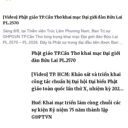
[Video] Phật giáo TP.Cần Thơ khai mạc Đại giới đàn Bửu Lai
PL.2570
Sáng 8/8, tại Thiền viện Trúc Lâm Phương Nam, Ban Trị sự
GHPGVN TP.Cần Thơ long trọng khai mạc Đại giới đàn Bửu Lai
PL.2570 – PL.2026. Đây là Phật sự trọng đại đầu tiên được Ban Trị
sự triển khai sau thành công của Đại hội Phật giáo thành phố lần
Phật giáo TP.Cần Thơ khai mạc Đại giới
thứ I, thể hiện sự quan tâm đối với công tác truyền giới, đào tạo
Tăng tài và tiếp nối mạng mạch Tăng-g
đàn Bửu Lai PL.2570
[Video] TP. HCM: Khảo sát và triển khai
công tác chuẩn bị Đại hội Đại biểu Phật
giáo toàn quốc lần thứ X, nhiệm kỳ 2026-
2031
Huế: Khai mạc triển lãm cùng chuỗi các
sự kiện Kỷ niệm 75 năm thành lập
GĐPTVN