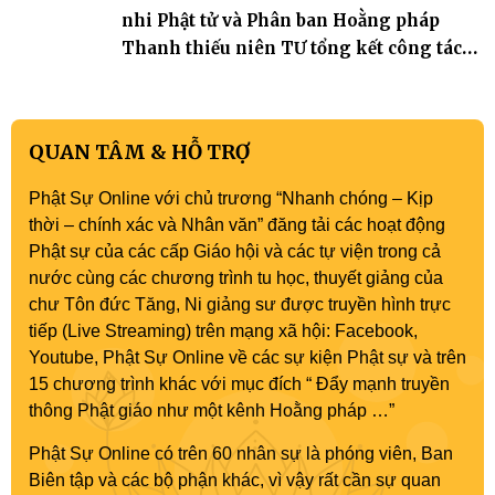
nhi Phật tử và Phân ban Hoằng pháp
Thanh thiếu niên TƯ tổng kết công tác
Phật sự nhiệm kỳ IX (2022 – 2027)
QUAN TÂM & HỖ TRỢ
Phật Sự Online với chủ trương “Nhanh chóng – Kịp
thời – chính xác và Nhân văn” đăng tải các hoạt động
Phật sự của các cấp Giáo hội và các tự viện trong cả
nước cùng các chương trình tu học, thuyết giảng của
chư Tôn đức Tăng, Ni giảng sư được truyền hình trực
tiếp (Live Streaming) trên mạng xã hội: Facebook,
Youtube, Phật Sự Online về các sự kiện Phật sự và trên
15 chương trình khác với mục đích “ Đẩy mạnh truyền
thông Phật giáo như một kênh Hoằng pháp …”
Phật Sự Online có trên 60 nhân sự là phóng viên, Ban
Biên tập và các bộ phận khác, vì vậy rất cần sự quan