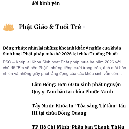
đời bình yên
Phật Giáo & Tuổi Trẻ
Đồng Tháp: Nhìn lại những khoảnh khắc ý nghĩa của khóa
Sinh hoạt Phật pháp mùa hè 2026 tại chùa Trường Phước
PSO – Khép lại Khóa Sinh hoạt Phật pháp mùa hè năm 2026 với
chủ đề “Em về bên Phật”, những tiếng cười trong trẻo, ánh mắt hồn
nhiên và những giây phút lắng đọng của các khóa sinh vẫn còn
đọng lại dưới mái chùa Trường Phước (xã Tân Hương, tỉnh Đồng
Lâm Đồng: Hơn 60 tu sinh phát nguyện
Tháp). Những tuần tu học ngắn ngủi nhưng đã trở thành hành
trang quý báu, gieo những hạt giống thiện l
Quy y Tam bảo tại chùa Phước Minh
Tây Ninh: Khóa tu “Tỏa sáng Từ tâm” lần
III tại chùa Đông Quang
TP. Hồ Chí Minh: Phân ban Thanh Thiếu