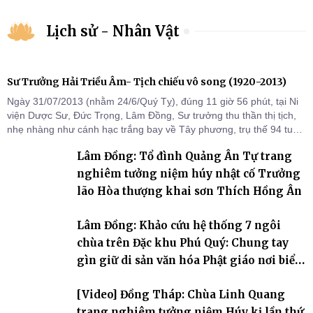
Lịch sử - Nhân Vật
Sư Trưởng Hải Triều Âm- Tịch chiếu vô song (1920-2013)
Ngày 31/07/2013 (nhằm 24/6/Quý Tỵ), đúng 11 giờ 56 phút, tại Ni
viện Dược Sư, Đức Trọng, Lâm Đồng, Sư trưởng thu thần thị tịch,
nhẹ nhàng như cánh hạc trắng bay về Tây phương, trụ thế 94 tuổi
đời, 60 hạ lạp.
Lâm Đồng: Tổ đình Quảng Ân Tự trang
nghiêm tưởng niệm húy nhật cố Trưởng
lão Hòa thượng khai sơn Thích Hồng Ân
Lâm Đồng: Khảo cứu hệ thống 7 ngôi
chùa trên Đặc khu Phú Quý: Chung tay
gìn giữ di sản văn hóa Phật giáo nơi biển
đảo
[Video] Đồng Tháp: Chùa Linh Quang
trang nghiêm tưởng niệm Húy kị lần thứ