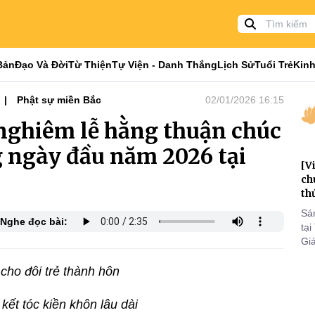
Bản
Đạo Và Đời
Từ Thiện
Tự Viện - Danh Thắng
Lịch Sử
Tuổi Trẻ
Kinh
Phật sự miền Bắc
02/01/2026 16:15
nghiêm lễ hằng thuận chúc
 ngày đầu năm 2026 tại
[V
ch
th
Sá
Nghe đọc bài:
tại
Gi
tri
to
cho đôi trẻ thành hôn
ết tóc kiền khôn lâu dài