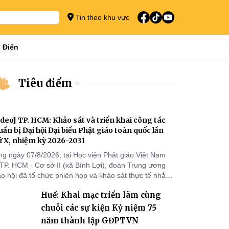
Tin theo khu vực
 Điển
Tiêu điểm
ideo] TP. HCM: Khảo sát và triển khai công tác
uẩn bị Đại hội Đại biểu Phật giáo toàn quốc lần
ứ X, nhiệm kỳ 2026-2031
ng ngày 07/8/2026, tại Học viện Phật giáo Việt Nam
 TP. HCM - Cơ sở II (xã Bình Lợi), đoàn Trung ương
áo hội đã tổ chức phiên họp và khảo sát thực tế nhằm
ển khai công tác chuẩn bị Đại hội Đại biểu Phật giáo
Huế: Khai mạc triển lãm cùng
àn quốc lần thứ X, nhiệm kỳ 2026-2031.
chuỗi các sự kiện Kỷ niệm 75
năm thành lập GĐPTVN