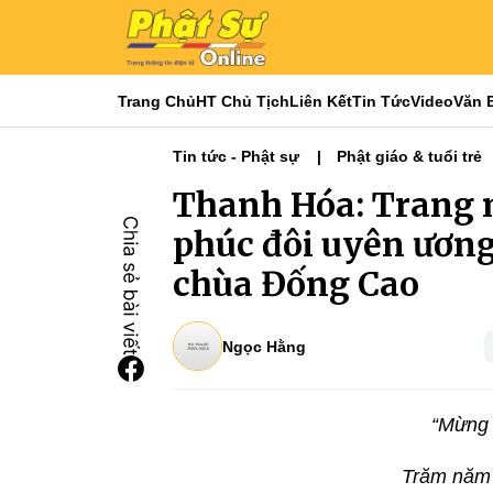
Trang Chủ
HT Chủ Tịch
Liên Kết
Tin Tức
Video
Văn 
Tin tức - Phật sự
Phật giáo & tuổi trẻ
Thanh Hóa: Trang 
phúc đôi uyên ương
chùa Đống Cao
Ngọc Hằng
“Mừng 
Trăm năm k