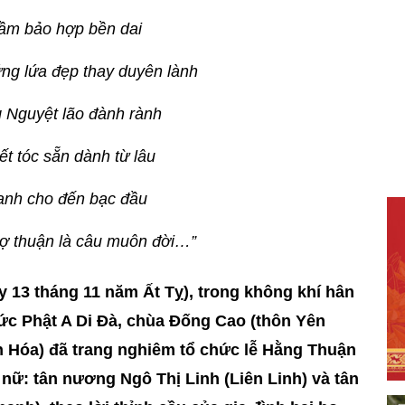
ầm bảo hợp bền dai
ng lứa đẹp thay duyên lành
 Nguyệt lão đành rành
ết tóc sẵn dành từ lâu
anh cho đến bạc đầu
ợ thuận là câu muôn đời…”
 13 tháng 11 năm Ất Tỵ), trong không khí hân
c Phật A Di Đà, chùa Đống Cao (thôn Yên
h Hóa) đã trang nghiêm tổ chức lễ Hằng Thuận
 nữ: tân nương Ngô Thị Linh (Liên Linh) và tân