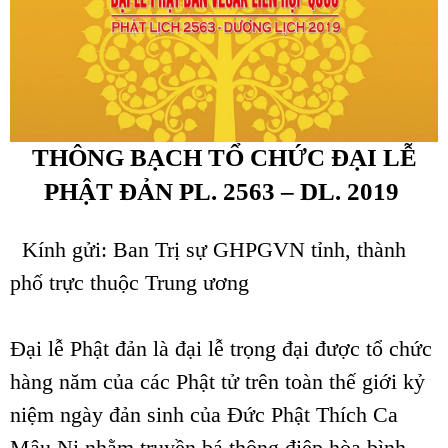
THÔNG BẠCH
TỔ CHỨC ĐẠI LỄ
PHẬT ĐẢN
PL. 2563 – DL. 2019
Kính gửi: Ban Trị sự GHPGVN tỉnh, thành
phố trực thuộc Trung ương
Đại lễ Phật đản là đại lễ trọng đại được tổ chức
hàng năm của các Phật tử trên toàn thế giới kỷ
niệm ngày đản sinh của Đức Phật Thích Ca
Mâu Ni nhằm truyền bá thông điệp hòa bình,