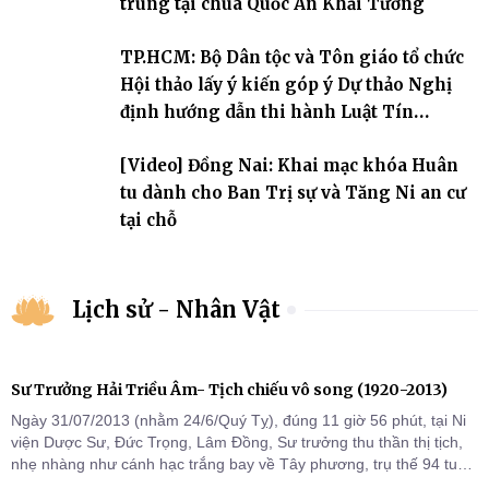
trung tại chùa Quốc Ân Khải Tường
TP.HCM: Bộ Dân tộc và Tôn giáo tổ chức
Hội thảo lấy ý kiến góp ý Dự thảo Nghị
định hướng dẫn thi hành Luật Tín
ngưỡng, tôn giáo
[Video] Đồng Nai: Khai mạc khóa Huân
tu dành cho Ban Trị sự và Tăng Ni an cư
tại chỗ
Lịch sử - Nhân Vật
Sư Trưởng Hải Triều Âm- Tịch chiếu vô song (1920-2013)
Ngày 31/07/2013 (nhằm 24/6/Quý Tỵ), đúng 11 giờ 56 phút, tại Ni
viện Dược Sư, Đức Trọng, Lâm Đồng, Sư trưởng thu thần thị tịch,
nhẹ nhàng như cánh hạc trắng bay về Tây phương, trụ thế 94 tuổi
đời, 60 hạ lạp.