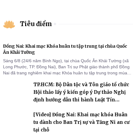
Tiêu điểm
Đồng Nai: Khai mạc Khóa huân tu tập trung tại chùa Quốc
Ân Khải Tường
Sáng 6/8 (24/6 năm Bính Ngọ), tại chùa Quốc Ân Khải Tường (xã
Long Phước, TP. Đồng Nai), Ban Trị sự Phật giáo thành phố Đồng
Nai đã trang nghiêm khai mạc Khóa huân tu tập trung trong mùa
An cư kiết hạ Phật lịch 2570 dành cho chư Tăng hành giả an cư tại
TP.HCM: Bộ Dân tộc và Tôn giáo tổ chức
chỗ khu vực VII, VIII và trường hạ chùa Quốc Ân Khải Tường.
Hội thảo lấy ý kiến góp ý Dự thảo Nghị
định hướng dẫn thi hành Luật Tín
ngưỡng, tôn giáo
[Video] Đồng Nai: Khai mạc khóa Huân
tu dành cho Ban Trị sự và Tăng Ni an cư
tại chỗ