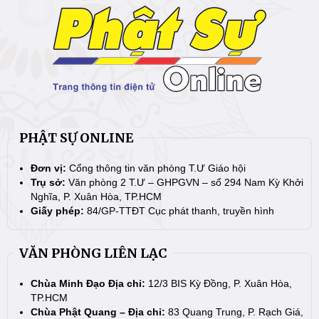
PHẬT SỰ ONLINE
Đơn vị:
Cổng thông tin văn phòng T.Ư Giáo hội
Trụ sở:
Văn phòng 2 T.Ư – GHPGVN – số 294 Nam Kỳ Khởi
Nghĩa, P. Xuân Hòa, TP.HCM
Giấy phép:
84/GP-TTĐT Cục phát thanh, truyền hình
VĂN PHÒNG LIÊN LẠC
Chùa Minh Đạo Địa chỉ:
12/3 BIS Kỳ Đồng, P. Xuân Hòa,
TP.HCM
Chùa Phật Quang – Địa chỉ:
83 Quang Trung, P. Rạch Giá,