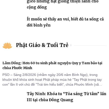
gieo những hạt giống thiện lành cho
cộng đồng
Ít muốn sẽ thấy an vui, biết đủ ta sống cả
đời bình yên
Phật Giáo & Tuổi Trẻ
Lâm Đồng: Hơn 60 tu sinh phát nguyện Quy y Tam bảo tại
chùa Phước Minh
PSO – Sáng 2/8/2026 (nhằm ngày 20/6 năm Bính Ngọ), trong
khuôn khổ khóa sinh hoạt Phật pháp mùa hè "Tay Phật trong tay
con" lần II với chủ đề "Trái tim hiểu biết", chùa Phước Minh (xã
Hàm Kiệm) đã trang nghiêm tổ chức lễ phát nguyện quy y Tam bảo
Tây Ninh: Khóa tu “Tỏa sáng Từ tâm” lần
cho hơn 60 tu sinh.
III tại chùa Đông Quang