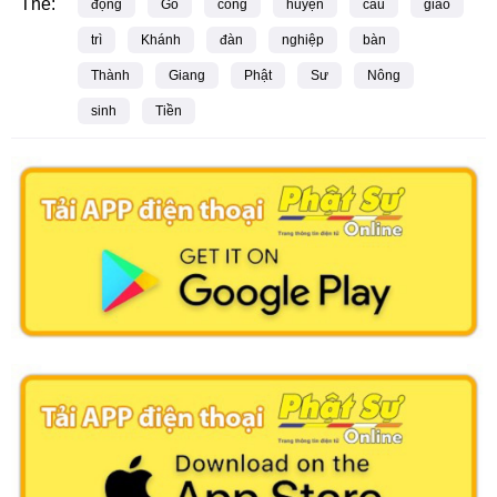
Thẻ:
động
Gò
công
huyện
cầu
giao
trì
Khánh
đàn
nghiệp
bàn
Thành
Giang
Phật
Sư
Nông
sinh
Tiền