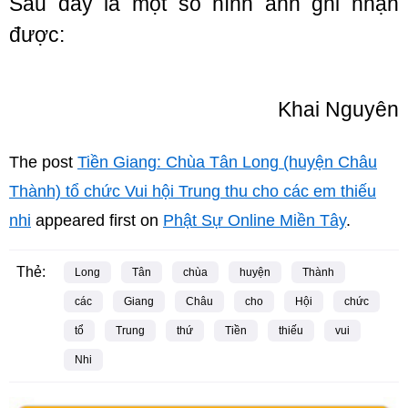
Sau đây là một số hình ảnh ghi nhận
được:
Khai Nguyên
The post
Tiền Giang: Chùa Tân Long (huyện Châu
Thành) tổ chức Vui hội Trung thu cho các em thiếu
nhi
appeared first on
Phật Sự Online Miền Tây
.
Thẻ:
Long
Tân
chùa
huyện
Thành
các
Giang
Châu
cho
Hội
chức
tổ
Trung
thứ
Tiền
thiếu
vui
Nhi