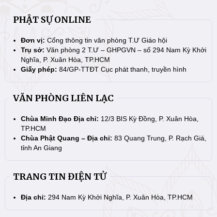
PHẬT SỰ ONLINE
Đơn vị:
Cổng thông tin văn phòng T.Ư Giáo hội
Trụ sở:
Văn phòng 2 T.Ư – GHPGVN – số 294 Nam Kỳ Khởi
Nghĩa, P. Xuân Hòa, TP.HCM
Giấy phép:
84/GP-TTĐT Cục phát thanh, truyền hình
VĂN PHÒNG LIÊN LẠC
Chùa Minh Đạo Địa chỉ:
12/3 BIS Kỳ Đồng, P. Xuân Hòa,
TP.HCM
Chùa Phật Quang – Địa chỉ:
83 Quang Trung, P. Rạch Giá,
tỉnh An Giang
TRANG TIN ĐIỆN TỬ
Địa chỉ:
294 Nam Kỳ Khởi Nghĩa, P. Xuân Hòa, TP.HCM