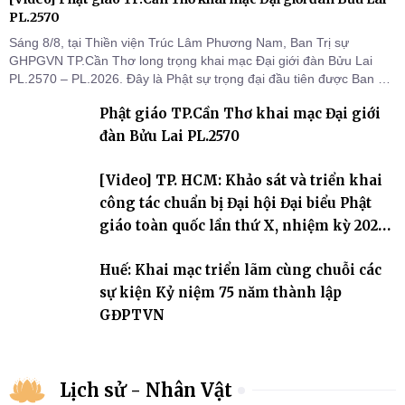
PL.2570
Sáng 8/8, tại Thiền viện Trúc Lâm Phương Nam, Ban Trị sự
GHPGVN TP.Cần Thơ long trọng khai mạc Đại giới đàn Bửu Lai
PL.2570 – PL.2026. Đây là Phật sự trọng đại đầu tiên được Ban Trị
sự triển khai sau thành công của Đại hội Phật giáo thành phố lần
Phật giáo TP.Cần Thơ khai mạc Đại giới
thứ I, thể hiện sự quan tâm đối với công tác truyền giới, đào tạo
Tăng tài và tiếp nối mạng mạch Tăng-g
đàn Bửu Lai PL.2570
[Video] TP. HCM: Khảo sát và triển khai
công tác chuẩn bị Đại hội Đại biểu Phật
giáo toàn quốc lần thứ X, nhiệm kỳ 2026-
2031
Huế: Khai mạc triển lãm cùng chuỗi các
sự kiện Kỷ niệm 75 năm thành lập
GĐPTVN
Lịch sử - Nhân Vật