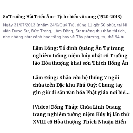
Sư Trưởng Hải Triều Âm- Tịch chiếu vô song (1920-2013)
Ngày 31/07/2013 (nhằm 24/6/Quý Tỵ), đúng 11 giờ 56 phút, tại Ni
viện Dược Sư, Đức Trọng, Lâm Đồng, Sư trưởng thu thần thị tịch,
nhẹ nhàng như cánh hạc trắng bay về Tây phương, trụ thế 94 tuổi
đời, 60 hạ lạp.
Lâm Đồng: Tổ đình Quảng Ân Tự trang
nghiêm tưởng niệm húy nhật cố Trưởng
lão Hòa thượng khai sơn Thích Hồng Ân
Lâm Đồng: Khảo cứu hệ thống 7 ngôi
chùa trên Đặc khu Phú Quý: Chung tay
gìn giữ di sản văn hóa Phật giáo nơi biển
đảo
[Video] Đồng Tháp: Chùa Linh Quang
trang nghiêm tưởng niệm Húy kị lần thứ
XVIII cố Hòa thượng Thích Nhuận Hiền