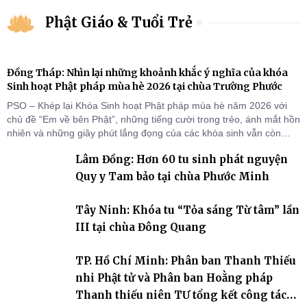
Phật Giáo & Tuổi Trẻ
Đồng Tháp: Nhìn lại những khoảnh khắc ý nghĩa của khóa
Sinh hoạt Phật pháp mùa hè 2026 tại chùa Trường Phước
PSO – Khép lại Khóa Sinh hoạt Phật pháp mùa hè năm 2026 với
chủ đề “Em về bên Phật”, những tiếng cười trong trẻo, ánh mắt hồn
nhiên và những giây phút lắng đọng của các khóa sinh vẫn còn
đọng lại dưới mái chùa Trường Phước (xã Tân Hương, tỉnh Đồng
Lâm Đồng: Hơn 60 tu sinh phát nguyện
Tháp). Những tuần tu học ngắn ngủi nhưng đã trở thành hành
trang quý báu, gieo những hạt giống thiện l
Quy y Tam bảo tại chùa Phước Minh
Tây Ninh: Khóa tu “Tỏa sáng Từ tâm” lần
III tại chùa Đông Quang
TP. Hồ Chí Minh: Phân ban Thanh Thiếu
nhi Phật tử và Phân ban Hoằng pháp
Thanh thiếu niên TƯ tổng kết công tác