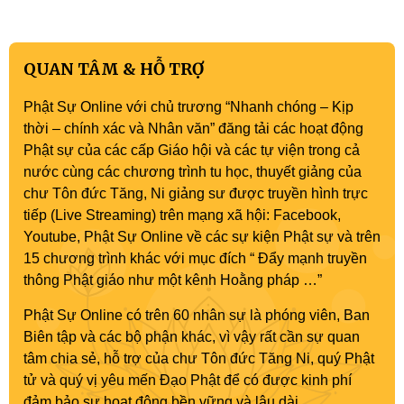
Phật sự nhiệm kỳ IX (2022 – 2027)
QUAN TÂM & HỖ TRỢ
Phật Sự Online với chủ trương “Nhanh chóng – Kịp
thời – chính xác và Nhân văn” đăng tải các hoạt động
Phật sự của các cấp Giáo hội và các tự viện trong cả
nước cùng các chương trình tu học, thuyết giảng của
chư Tôn đức Tăng, Ni giảng sư được truyền hình trực
tiếp (Live Streaming) trên mạng xã hội: Facebook,
Youtube, Phật Sự Online về các sự kiện Phật sự và trên
15 chương trình khác với mục đích “ Đẩy mạnh truyền
thông Phật giáo như một kênh Hoằng pháp …”
Phật Sự Online có trên 60 nhân sự là phóng viên, Ban
Biên tập và các bộ phận khác, vì vậy rất cần sự quan
tâm chia sẻ, hỗ trợ của chư Tôn đức Tăng Ni, quý Phật
tử và quý vị yêu mến Đạo Phật để có được kinh phí
đảm bảo sự hoạt động bền vững và lâu dài.