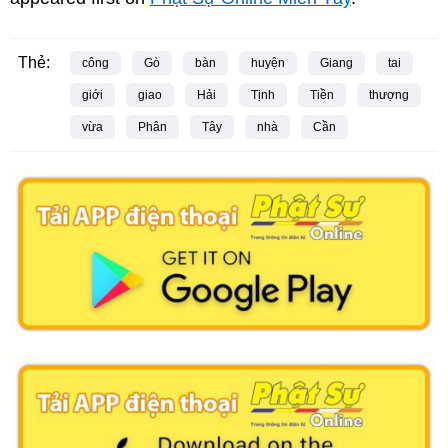
Thẻ:
công
Gò
bàn
huyện
Giang
tai
giới
giao
Hải
Tịnh
Tiền
thượng
vừa
Phân
Tây
nhà
Cần