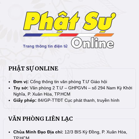
PHẬT SỰ ONLINE
Đơn vị:
Cổng thông tin văn phòng T.Ư Giáo hội
Trụ sở:
Văn phòng 2 T.Ư – GHPGVN – số 294 Nam Kỳ Khởi
Nghĩa, P. Xuân Hòa, TP.HCM
Giấy phép:
84/GP-TTĐT Cục phát thanh, truyền hình
VĂN PHÒNG LIÊN LẠC
Chùa Minh Đạo Địa chỉ:
12/3 BIS Kỳ Đồng, P. Xuân Hòa,
TP.HCM