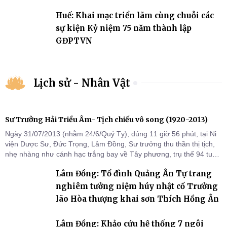
2031
Huế: Khai mạc triển lãm cùng chuỗi các
sự kiện Kỷ niệm 75 năm thành lập
GĐPTVN
Lịch sử - Nhân Vật
Sư Trưởng Hải Triều Âm- Tịch chiếu vô song (1920-2013)
Ngày 31/07/2013 (nhằm 24/6/Quý Tỵ), đúng 11 giờ 56 phút, tại Ni
viện Dược Sư, Đức Trọng, Lâm Đồng, Sư trưởng thu thần thị tịch,
nhẹ nhàng như cánh hạc trắng bay về Tây phương, trụ thế 94 tuổi
đời, 60 hạ lạp.
Lâm Đồng: Tổ đình Quảng Ân Tự trang
nghiêm tưởng niệm húy nhật cố Trưởng
lão Hòa thượng khai sơn Thích Hồng Ân
Lâm Đồng: Khảo cứu hệ thống 7 ngôi