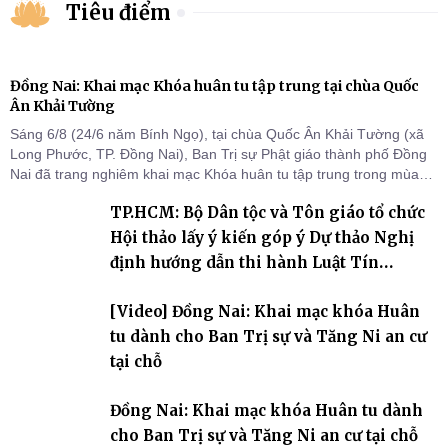
Tiêu điểm
Đồng Nai: Khai mạc Khóa huân tu tập trung tại chùa Quốc
Ân Khải Tường
Sáng 6/8 (24/6 năm Bính Ngọ), tại chùa Quốc Ân Khải Tường (xã
Long Phước, TP. Đồng Nai), Ban Trị sự Phật giáo thành phố Đồng
Nai đã trang nghiêm khai mạc Khóa huân tu tập trung trong mùa
An cư kiết hạ Phật lịch 2570 dành cho chư Tăng hành giả an cư tại
TP.HCM: Bộ Dân tộc và Tôn giáo tổ chức
chỗ khu vực VII, VIII và trường hạ chùa Quốc Ân Khải Tường.
Hội thảo lấy ý kiến góp ý Dự thảo Nghị
định hướng dẫn thi hành Luật Tín
ngưỡng, tôn giáo
[Video] Đồng Nai: Khai mạc khóa Huân
tu dành cho Ban Trị sự và Tăng Ni an cư
tại chỗ
Đồng Nai: Khai mạc khóa Huân tu dành
cho Ban Trị sự và Tăng Ni an cư tại chỗ