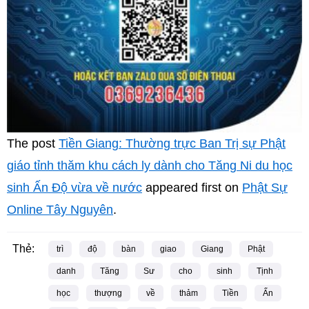
The post
Tiền Giang: Thường trực Ban Trị sự Phật
giáo tỉnh thăm khu cách ly dành cho Tăng Ni du học
sinh Ấn Độ vừa về nước
appeared first on
Phật Sự
Online Tây Nguyên
.
Thẻ:
trì
độ
bàn
giao
Giang
Phật
danh
Tăng
Sư
cho
sinh
Tịnh
học
thượng
về
thảm
Tiền
Ấn