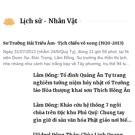
Lịch sử - Nhân Vật
Sư Trưởng Hải Triều Âm- Tịch chiếu vô song (1920-2013)
Ngày 31/07/2013 (nhằm 24/6/Quý Tỵ), đúng 11 giờ 56 phút, tại Ni
viện Dược Sư, Đức Trọng, Lâm Đồng, Sư trưởng thu thần thị tịch,
nhẹ nhàng như cánh hạc trắng bay về Tây phương, trụ thế 94 tuổi
đời, 60 hạ lạp.
Lâm Đồng: Tổ đình Quảng Ân Tự trang
nghiêm tưởng niệm húy nhật cố Trưởng
lão Hòa thượng khai sơn Thích Hồng Ân
Lâm Đồng: Khảo cứu hệ thống 7 ngôi
chùa trên Đặc khu Phú Quý: Chung tay
gìn giữ di sản văn hóa Phật giáo nơi biển
đảo
[Video] Đồng Tháp: Chùa Linh Quang