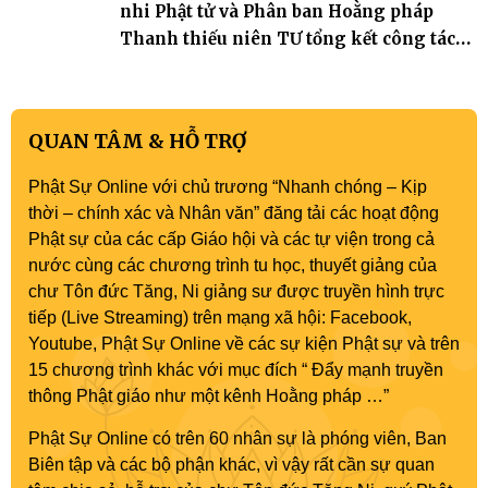
nhi Phật tử và Phân ban Hoằng pháp
Thanh thiếu niên TƯ tổng kết công tác
Phật sự nhiệm kỳ IX (2022 – 2027)
QUAN TÂM & HỖ TRỢ
Phật Sự Online với chủ trương “Nhanh chóng – Kịp
thời – chính xác và Nhân văn” đăng tải các hoạt động
Phật sự của các cấp Giáo hội và các tự viện trong cả
nước cùng các chương trình tu học, thuyết giảng của
chư Tôn đức Tăng, Ni giảng sư được truyền hình trực
tiếp (Live Streaming) trên mạng xã hội: Facebook,
Youtube, Phật Sự Online về các sự kiện Phật sự và trên
15 chương trình khác với mục đích “ Đẩy mạnh truyền
thông Phật giáo như một kênh Hoằng pháp …”
Phật Sự Online có trên 60 nhân sự là phóng viên, Ban
Biên tập và các bộ phận khác, vì vậy rất cần sự quan