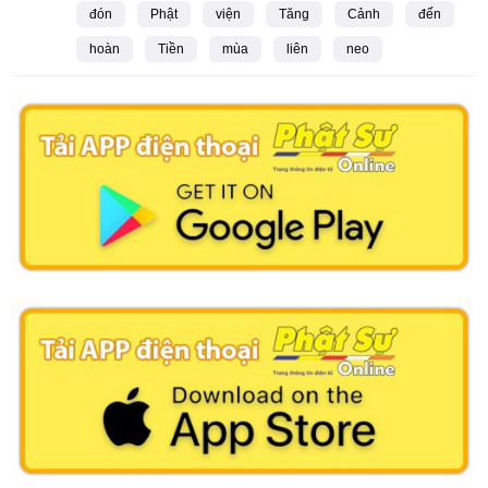
đón
Phật
viện
Tăng
Cảnh
đến
hoàn
Tiền
mùa
liên
neo