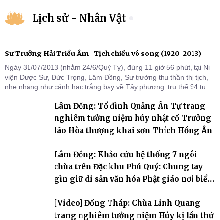
Lịch sử - Nhân Vật
Sư Trưởng Hải Triều Âm- Tịch chiếu vô song (1920-2013)
Ngày 31/07/2013 (nhằm 24/6/Quý Tỵ), đúng 11 giờ 56 phút, tại Ni
viện Dược Sư, Đức Trọng, Lâm Đồng, Sư trưởng thu thần thị tịch,
nhẹ nhàng như cánh hạc trắng bay về Tây phương, trụ thế 94 tuổi
đời, 60 hạ lạp.
Lâm Đồng: Tổ đình Quảng Ân Tự trang
nghiêm tưởng niệm húy nhật cố Trưởng
lão Hòa thượng khai sơn Thích Hồng Ân
Lâm Đồng: Khảo cứu hệ thống 7 ngôi
chùa trên Đặc khu Phú Quý: Chung tay
gìn giữ di sản văn hóa Phật giáo nơi biển
đảo
[Video] Đồng Tháp: Chùa Linh Quang
trang nghiêm tưởng niệm Húy kị lần thứ