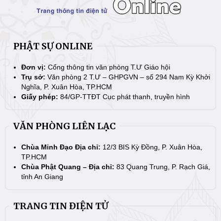
PHẬT SỰ ONLINE
Đơn vị:
Cổng thông tin văn phòng T.Ư Giáo hội
Trụ sở:
Văn phòng 2 T.Ư – GHPGVN – số 294 Nam Kỳ Khởi
Nghĩa, P. Xuân Hòa, TP.HCM
Giấy phép:
84/GP-TTĐT Cục phát thanh, truyền hình
VĂN PHÒNG LIÊN LẠC
Chùa Minh Đạo Địa chỉ:
12/3 BIS Kỳ Đồng, P. Xuân Hòa,
TP.HCM
Chùa Phật Quang – Địa chỉ:
83 Quang Trung, P. Rạch Giá,
tỉnh An Giang
TRANG TIN ĐIỆN TỬ