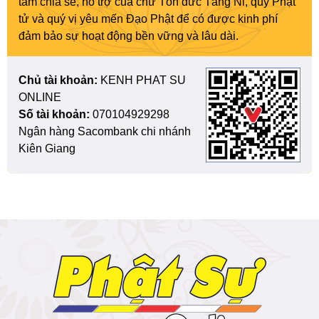
tâm chia sẻ, hỗ trợ của chư Tôn đức Tăng Ni, quý Phật
tử và quý vị yêu mến Đạo Phật để có được kinh phí
đảm bảo sự hoạt động bền vững và lâu dài.
Chủ tài khoản:
KENH PHAT SU
ONLINE
Số tài khoản:
070104929298
Ngân hàng Sacombank chi nhánh
Kiên Giang