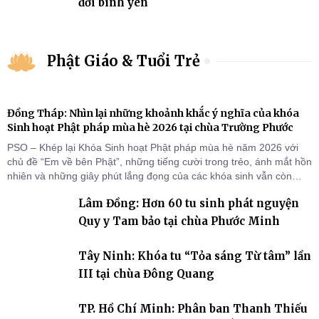
đời bình yên
Phật Giáo & Tuổi Trẻ
Đồng Tháp: Nhìn lại những khoảnh khắc ý nghĩa của khóa
Sinh hoạt Phật pháp mùa hè 2026 tại chùa Trường Phước
PSO – Khép lại Khóa Sinh hoạt Phật pháp mùa hè năm 2026 với
chủ đề “Em về bên Phật”, những tiếng cười trong trẻo, ánh mắt hồn
nhiên và những giây phút lắng đọng của các khóa sinh vẫn còn
đọng lại dưới mái chùa Trường Phước (xã Tân Hương, tỉnh Đồng
Lâm Đồng: Hơn 60 tu sinh phát nguyện
Tháp). Những tuần tu học ngắn ngủi nhưng đã trở thành hành
trang quý báu, gieo những hạt giống thiện l
Quy y Tam bảo tại chùa Phước Minh
Tây Ninh: Khóa tu “Tỏa sáng Từ tâm” lần
III tại chùa Đông Quang
TP. Hồ Chí Minh: Phân ban Thanh Thiếu