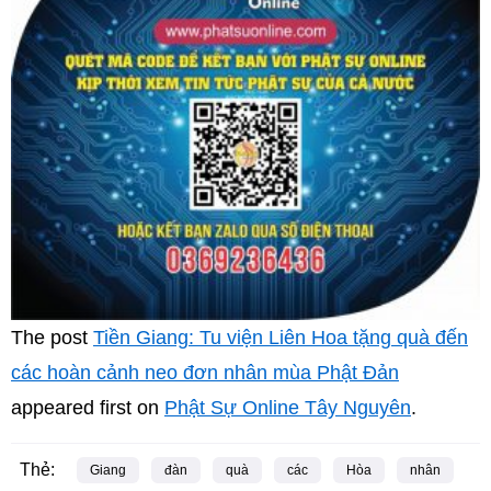
The post
Tiền Giang: Tu viện Liên Hoa tặng quà đến
các hoàn cảnh neo đơn nhân mùa Phật Đản
appeared first on
Phật Sự Online Tây Nguyên
.
Thẻ:
Giang
đàn
quà
các
Hòa
nhân