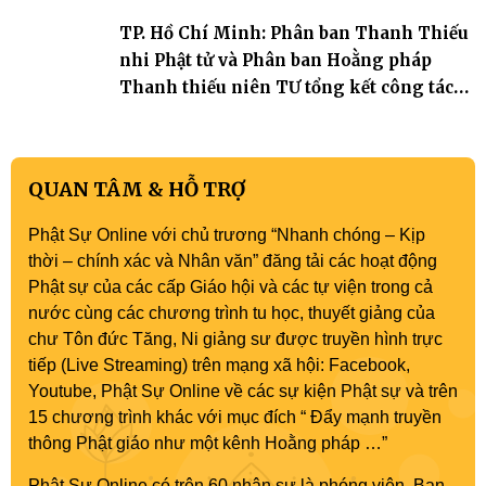
TP. Hồ Chí Minh: Phân ban Thanh Thiếu
nhi Phật tử và Phân ban Hoằng pháp
Thanh thiếu niên TƯ tổng kết công tác
Phật sự nhiệm kỳ IX (2022 – 2027)
QUAN TÂM & HỖ TRỢ
Phật Sự Online với chủ trương “Nhanh chóng – Kịp
thời – chính xác và Nhân văn” đăng tải các hoạt động
Phật sự của các cấp Giáo hội và các tự viện trong cả
nước cùng các chương trình tu học, thuyết giảng của
chư Tôn đức Tăng, Ni giảng sư được truyền hình trực
tiếp (Live Streaming) trên mạng xã hội: Facebook,
Youtube, Phật Sự Online về các sự kiện Phật sự và trên
15 chương trình khác với mục đích “ Đẩy mạnh truyền
thông Phật giáo như một kênh Hoằng pháp …”
Phật Sự Online có trên 60 nhân sự là phóng viên, Ban