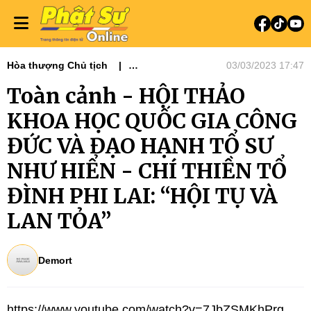
Hòa thượng Chủ tịch
03/03/2023 17:47
Tin tức - Phật sự
Phật sự miền Tây
Toàn cảnh - HỘI THẢO
Lịch sử - Nhân vật
Phật học
Tiêu điểm
KHOA HỌC QUỐC GIA CÔNG
ĐỨC VÀ ĐẠO HẠNH TỔ SƯ
NHƯ HIỂN - CHÍ THIỀN TỔ
ĐÌNH PHI LAI: “HỘI TỤ VÀ
LAN TỎA”
Demort
https://www.youtube.com/watch?v=7JbZSMKhPrg