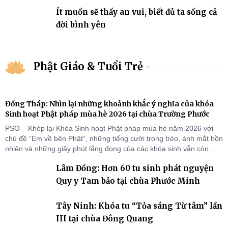
Ít muốn sẽ thấy an vui, biết đủ ta sống cả
đời bình yên
Phật Giáo & Tuổi Trẻ
Đồng Tháp: Nhìn lại những khoảnh khắc ý nghĩa của khóa
Sinh hoạt Phật pháp mùa hè 2026 tại chùa Trường Phước
PSO – Khép lại Khóa Sinh hoạt Phật pháp mùa hè năm 2026 với
chủ đề “Em về bên Phật”, những tiếng cười trong trẻo, ánh mắt hồn
nhiên và những giây phút lắng đọng của các khóa sinh vẫn còn
đọng lại dưới mái chùa Trường Phước (xã Tân Hương, tỉnh Đồng
Lâm Đồng: Hơn 60 tu sinh phát nguyện
Tháp). Những tuần tu học ngắn ngủi nhưng đã trở thành hành
trang quý báu, gieo những hạt giống thiện l
Quy y Tam bảo tại chùa Phước Minh
Tây Ninh: Khóa tu “Tỏa sáng Từ tâm” lần
III tại chùa Đông Quang