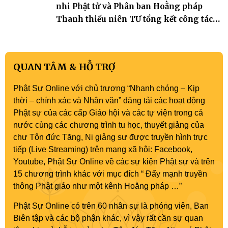
nhi Phật tử và Phân ban Hoằng pháp
Thanh thiếu niên TƯ tổng kết công tác
Phật sự nhiệm kỳ IX (2022 – 2027)
QUAN TÂM & HỖ TRỢ
Phật Sự Online với chủ trương “Nhanh chóng – Kịp
thời – chính xác và Nhân văn” đăng tải các hoạt động
Phật sự của các cấp Giáo hội và các tự viện trong cả
nước cùng các chương trình tu học, thuyết giảng của
chư Tôn đức Tăng, Ni giảng sư được truyền hình trực
tiếp (Live Streaming) trên mạng xã hội: Facebook,
Youtube, Phật Sự Online về các sự kiện Phật sự và trên
15 chương trình khác với mục đích “ Đẩy mạnh truyền
thông Phật giáo như một kênh Hoằng pháp …”
Phật Sự Online có trên 60 nhân sự là phóng viên, Ban
Biên tập và các bộ phận khác, vì vậy rất cần sự quan