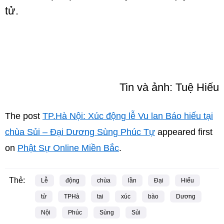
tử.
Tin và ảnh: Tuệ Hiếu
The post
TP.Hà Nội: Xúc động lễ Vu lan Báo hiếu tại
chùa Sủi – Đại Dương Sùng Phúc Tự
appeared first
on
Phật Sự Online Miền Bắc
.
Thẻ:
Lễ
động
chùa
lần
Đại
Hiếu
tử
TPHà
tai
xúc
bào
Dương
Nội
Phúc
Sùng
Sủi