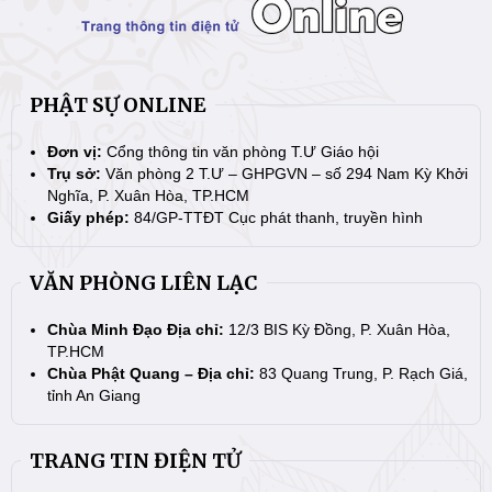
PHẬT SỰ ONLINE
Đơn vị:
Cổng thông tin văn phòng T.Ư Giáo hội
Trụ sở:
Văn phòng 2 T.Ư – GHPGVN – số 294 Nam Kỳ Khởi
Nghĩa, P. Xuân Hòa, TP.HCM
Giấy phép:
84/GP-TTĐT Cục phát thanh, truyền hình
VĂN PHÒNG LIÊN LẠC
Chùa Minh Đạo Địa chỉ:
12/3 BIS Kỳ Đồng, P. Xuân Hòa,
TP.HCM
Chùa Phật Quang – Địa chỉ:
83 Quang Trung, P. Rạch Giá,
tỉnh An Giang
TRANG TIN ĐIỆN TỬ