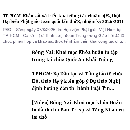
TP. HCM: Khảo sát và triển khai công tác chuẩn bị Đại hội
Đại biểu Phật giáo toàn quốc lần thứ X, nhiệm kỳ 2026-2031
PSO – Sáng ngày 07/8/2026, tại Học viện Phật giáo Việt Nam tại
TP. HCM - Cơ sở II (xã Bình Lợi), đoàn Trung ương Giáo hội đã tổ
chức phiên họp và khảo sát thực tế nhằm triển khai công tác chuẩn
bị Đại hội Đại biểu Phật giáo toàn quốc lần thứ X, nhiệm kỳ 2026-
Đồng Nai: Khai mạc Khóa huân tu tập
2031.
trung tại chùa Quốc Ân Khải Tường
TP.HCM: Bộ Dân tộc và Tôn giáo tổ chức
Hội thảo lấy ý kiến góp ý Dự thảo Nghị
định hướng dẫn thi hành Luật Tín
ngưỡng, tôn giáo
[Video] Đồng Nai: Khai mạc khóa Huân
tu dành cho Ban Trị sự và Tăng Ni an cư
tại chỗ