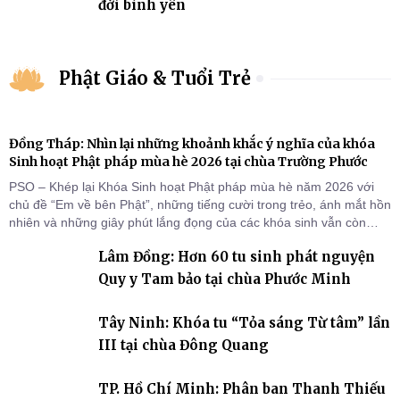
đời bình yên
Phật Giáo & Tuổi Trẻ
Đồng Tháp: Nhìn lại những khoảnh khắc ý nghĩa của khóa
Sinh hoạt Phật pháp mùa hè 2026 tại chùa Trường Phước
PSO – Khép lại Khóa Sinh hoạt Phật pháp mùa hè năm 2026 với
chủ đề “Em về bên Phật”, những tiếng cười trong trẻo, ánh mắt hồn
nhiên và những giây phút lắng đọng của các khóa sinh vẫn còn
đọng lại dưới mái chùa Trường Phước (xã Tân Hương, tỉnh Đồng
Lâm Đồng: Hơn 60 tu sinh phát nguyện
Tháp). Những tuần tu học ngắn ngủi nhưng đã trở thành hành
trang quý báu, gieo những hạt giống thiện l
Quy y Tam bảo tại chùa Phước Minh
Tây Ninh: Khóa tu “Tỏa sáng Từ tâm” lần
III tại chùa Đông Quang
TP. Hồ Chí Minh: Phân ban Thanh Thiếu