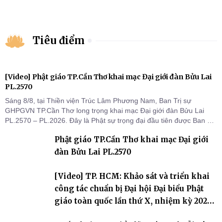
Tiêu điểm
[Video] Phật giáo TP.Cần Thơ khai mạc Đại giới đàn Bửu Lai
PL.2570
Sáng 8/8, tại Thiền viện Trúc Lâm Phương Nam, Ban Trị sự
GHPGVN TP.Cần Thơ long trọng khai mạc Đại giới đàn Bửu Lai
PL.2570 – PL.2026. Đây là Phật sự trọng đại đầu tiên được Ban Trị
sự triển khai sau thành công của Đại hội Phật giáo thành phố lần
Phật giáo TP.Cần Thơ khai mạc Đại giới
thứ I, thể hiện sự quan tâm đối với công tác truyền giới, đào tạo
Tăng tài và tiếp nối mạng mạch Tăng-g
đàn Bửu Lai PL.2570
[Video] TP. HCM: Khảo sát và triển khai
công tác chuẩn bị Đại hội Đại biểu Phật
giáo toàn quốc lần thứ X, nhiệm kỳ 2026-
2031