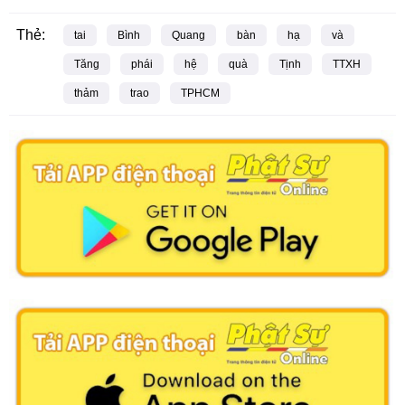
Thẻ:
tai
Bình
Quang
bàn
hạ
và
Tăng
phái
hệ
quà
Tịnh
TTXH
thảm
trao
TPHCM