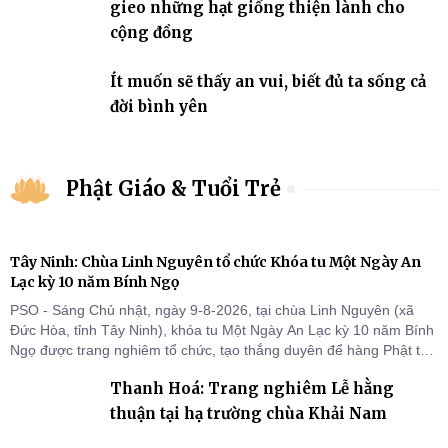
gieo những hạt giống thiện lành cho
cộng đồng
Ít muốn sẽ thấy an vui, biết đủ ta sống cả
đời bình yên
Phật Giáo & Tuổi Trẻ
Tây Ninh: Chùa Linh Nguyên tổ chức Khóa tu Một Ngày An
Lạc kỳ 10 năm Bính Ngọ
PSO - Sáng Chủ nhật, ngày 9-8-2026, tại chùa Linh Nguyên (xã
Đức Hòa, tỉnh Tây Ninh), khóa tu Một Ngày An Lạc kỳ 10 năm Bính
Ngọ được trang nghiêm tổ chức, tạo thắng duyên để hàng Phật tử
tại gia trở về nương tựa Tam bảo, lắng đọng thân tâm và vun bồi
Thanh Hoá: Trang nghiêm Lễ hằng
đời sống thiện lành.
thuận tại hạ trường chùa Khải Nam