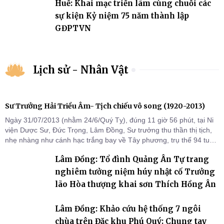
Huế: Khai mạc triển lãm cùng chuỗi các
sự kiện Kỷ niệm 75 năm thành lập
GĐPTVN
Lịch sử - Nhân Vật
Sư Trưởng Hải Triều Âm- Tịch chiếu vô song (1920-2013)
Ngày 31/07/2013 (nhằm 24/6/Quý Tỵ), đúng 11 giờ 56 phút, tại Ni
viện Dược Sư, Đức Trọng, Lâm Đồng, Sư trưởng thu thần thị tịch,
nhẹ nhàng như cánh hạc trắng bay về Tây phương, trụ thế 94 tuổi
đời, 60 hạ lạp.
Lâm Đồng: Tổ đình Quảng Ân Tự trang
nghiêm tưởng niệm húy nhật cố Trưởng
lão Hòa thượng khai sơn Thích Hồng Ân
Lâm Đồng: Khảo cứu hệ thống 7 ngôi
chùa trên Đặc khu Phú Quý: Chung tay