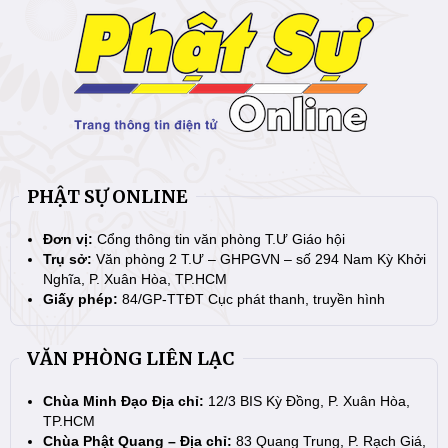
PHẬT SỰ ONLINE
Đơn vị:
Cổng thông tin văn phòng T.Ư Giáo hội
Trụ sở:
Văn phòng 2 T.Ư – GHPGVN – số 294 Nam Kỳ Khởi
Nghĩa, P. Xuân Hòa, TP.HCM
Giấy phép:
84/GP-TTĐT Cục phát thanh, truyền hình
VĂN PHÒNG LIÊN LẠC
Chùa Minh Đạo Địa chỉ:
12/3 BIS Kỳ Đồng, P. Xuân Hòa,
TP.HCM
Chùa Phật Quang – Địa chỉ:
83 Quang Trung, P. Rạch Giá,