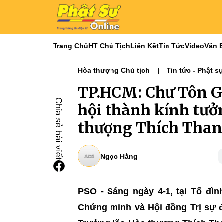
Trang Chủ
HT Chủ Tịch
Liên Kết
Tin Tức
Video
Văn 
Hòa thượng Chủ tịch
Tin tức - Phật s
Phật sự TƯGH
Nổi bật
Tiêu điểm
TP.HCM: Chư Tôn G
hội thành kính tưở
thượng Thích Tha
Ngọc Hằng
PSO - Sáng ngày 4-1, tại Tổ đì
Chứng minh và Hội đồng Trị sự 