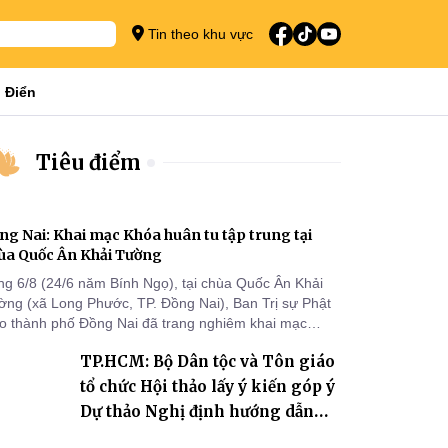
Tin theo khu vực
 Điển
Tiêu điểm
ng Nai: Khai mạc Khóa huân tu tập trung tại
ùa Quốc Ân Khải Tường
ng 6/8 (24/6 năm Bính Ngọ), tại chùa Quốc Ân Khải
ờng (xã Long Phước, TP. Đồng Nai), Ban Trị sự Phật
áo thành phố Đồng Nai đã trang nghiêm khai mạc
a huân tu tập trung trong mùa An cư kiết hạ Phật lịch
TP.HCM: Bộ Dân tộc và Tôn giáo
70 dành cho chư Tăng hành giả an cư tại chỗ khu vực
I, VIII và trường hạ chùa Quốc Ân Khải Tường.
tổ chức Hội thảo lấy ý kiến góp ý
Dự thảo Nghị định hướng dẫn
thi hành Luật Tín ngưỡng, tôn