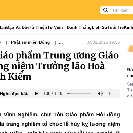
Bản
Đạo Và Đời
Từ Thiện
Tự Viện - Danh Thắng
Lịch Sử
Tuổi Trẻ
Kinh
ự
Phật sự miền Đông
04/01/2025 19:56
iáo phẩm Trung ương Giáo
ng niệm Trưởng lão Hoà
Đồ
nh Kiểm
ch
Sá
Tư
Nghe đọc bài:
gi
Khó
25
VI
nh Vĩnh Nghiêm, chư Tôn Giáo phẩm Hội đồng
đã trang nghiêm tổ chức lễ húy kỵ tưởng niệm