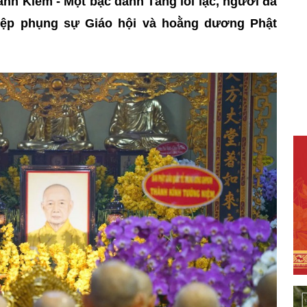
nh Kiểm - Một bậc danh Tăng lỗi lạc, người đã
iệp phụng sự Giáo hội và hoằng dương Phật