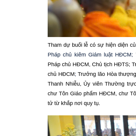
Tham dự buổi lễ có sự hiện diện c
Pháp chủ kiêm Giám luật HĐCM;
Pháp chủ HĐCM, Chủ tịch HĐTS; Tr
chủ HĐCM
;
Trưởng lão Hòa thượng
Thanh Nhiễu, Ủy viên Thường tr
chư Tôn Giáo phẩm HĐCM, chư Tôn
tử từ khắp nơi quy tụ.