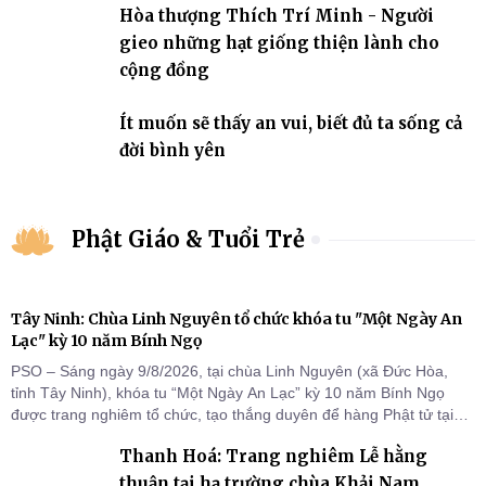
Hòa thượng Thích Trí Minh - Người
gieo những hạt giống thiện lành cho
cộng đồng
Ít muốn sẽ thấy an vui, biết đủ ta sống cả
đời bình yên
Phật Giáo & Tuổi Trẻ
Tây Ninh: Chùa Linh Nguyên tổ chức khóa tu "Một Ngày An
Lạc" kỳ 10 năm Bính Ngọ
PSO – Sáng ngày 9/8/2026, tại chùa Linh Nguyên (xã Đức Hòa,
tỉnh Tây Ninh), khóa tu “Một Ngày An Lạc” kỳ 10 năm Bính Ngọ
được trang nghiêm tổ chức, tạo thắng duyên để hàng Phật tử tại
gia trở về nương tựa Tam bảo, lắng đọng thân tâm và vun bồi đời
Thanh Hoá: Trang nghiêm Lễ hằng
sống thiện lành.
thuận tại hạ trường chùa Khải Nam