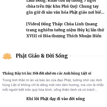
Lâm Đồng: Khảo cứu hệ thống 7 ngôi
chùa trên Đặc khu Phú Quý: Chung tay
gìn giữ di sản văn hóa Phật giáo nơi biển
đảo
[Video] Đồng Tháp: Chùa Linh Quang
trang nghiêm tưởng niệm Húy kị lần thứ
XVIII cố Hòa thượng Thích Nhuận Hiền
Phật Giáo & Đời Sống
Tháng Bảy tri ân: Đời đời nhớ ơn các Anh hùng Liệt sĩ
Trong tinh thần tri ân và báo ân của đạo Phật, tưởng nhớ các Anh
hùng Liệt sĩ không chỉ là dâng một nén tâm hương, mà còn là nhắc
mỗi người biết trân quý hòa bình, sống thiện lành và có trách
nhiệm với quê hương, đất nước.
Khi lời Phật dạy đi vào đời sống