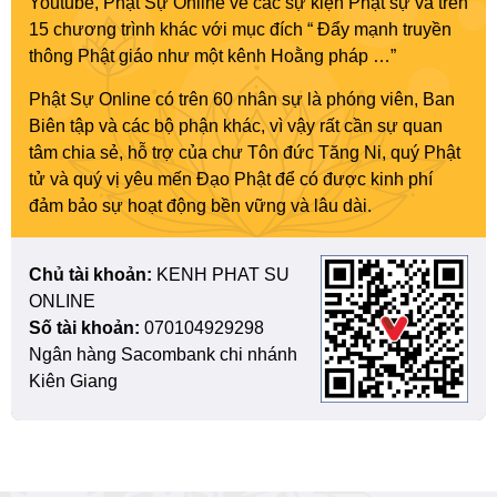
Youtube, Phật Sự Online về các sự kiện Phật sự và trên
15 chương trình khác với mục đích “ Đẩy mạnh truyền
thông Phật giáo như một kênh Hoằng pháp …”
Phật Sự Online có trên 60 nhân sự là phóng viên, Ban
Biên tập và các bộ phận khác, vì vậy rất cần sự quan
tâm chia sẻ, hỗ trợ của chư Tôn đức Tăng Ni, quý Phật
tử và quý vị yêu mến Đạo Phật để có được kinh phí
đảm bảo sự hoạt động bền vững và lâu dài.
Chủ tài khoản:
KENH PHAT SU
ONLINE
Số tài khoản:
070104929298
Ngân hàng Sacombank chi nhánh
Kiên Giang