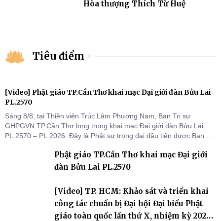
Hòa thượng Thích Từ Huệ
Tiêu điểm
[Video] Phật giáo TP.Cần Thơ khai mạc Đại giới đàn Bửu Lai
PL.2570
Sáng 8/8, tại Thiền viện Trúc Lâm Phương Nam, Ban Trị sự
GHPGVN TP.Cần Thơ long trọng khai mạc Đại giới đàn Bửu Lai
PL.2570 – PL.2026. Đây là Phật sự trọng đại đầu tiên được Ban Trị
sự triển khai sau thành công của Đại hội Phật giáo thành phố lần
Phật giáo TP.Cần Thơ khai mạc Đại giới
thứ I, thể hiện sự quan tâm đối với công tác truyền giới, đào tạo
Tăng tài và tiếp nối mạng mạch Tăng-g
đàn Bửu Lai PL.2570
[Video] TP. HCM: Khảo sát và triển khai
công tác chuẩn bị Đại hội Đại biểu Phật
giáo toàn quốc lần thứ X, nhiệm kỳ 2026-