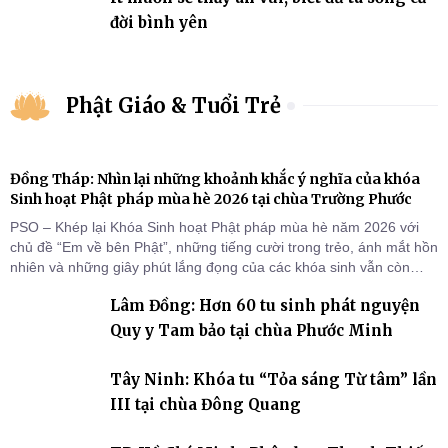
đời bình yên
Phật Giáo & Tuổi Trẻ
Đồng Tháp: Nhìn lại những khoảnh khắc ý nghĩa của khóa
Sinh hoạt Phật pháp mùa hè 2026 tại chùa Trường Phước
PSO – Khép lại Khóa Sinh hoạt Phật pháp mùa hè năm 2026 với
chủ đề “Em về bên Phật”, những tiếng cười trong trẻo, ánh mắt hồn
nhiên và những giây phút lắng đọng của các khóa sinh vẫn còn
đọng lại dưới mái chùa Trường Phước (xã Tân Hương, tỉnh Đồng
Lâm Đồng: Hơn 60 tu sinh phát nguyện
Tháp). Những tuần tu học ngắn ngủi nhưng đã trở thành hành
trang quý báu, gieo những hạt giống thiện l
Quy y Tam bảo tại chùa Phước Minh
Tây Ninh: Khóa tu “Tỏa sáng Từ tâm” lần
III tại chùa Đông Quang