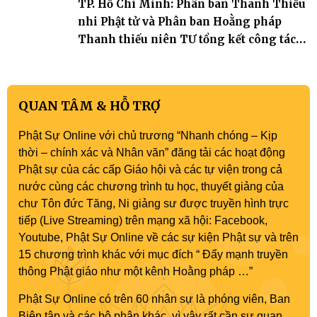
TP. Hồ Chí Minh: Phân ban Thanh Thiếu
nhi Phật tử và Phân ban Hoằng pháp
Thanh thiếu niên TƯ tổng kết công tác
Phật sự nhiệm kỳ IX (2022 – 2027)
QUAN TÂM & HỖ TRỢ
Phật Sự Online với chủ trương “Nhanh chóng – Kịp
thời – chính xác và Nhân văn” đăng tải các hoạt động
Phật sự của các cấp Giáo hội và các tự viện trong cả
nước cùng các chương trình tu học, thuyết giảng của
chư Tôn đức Tăng, Ni giảng sư được truyền hình trực
tiếp (Live Streaming) trên mạng xã hội: Facebook,
Youtube, Phật Sự Online về các sự kiện Phật sự và trên
15 chương trình khác với mục đích “ Đẩy mạnh truyền
thông Phật giáo như một kênh Hoằng pháp …”
Phật Sự Online có trên 60 nhân sự là phóng viên, Ban
Biên tập và các bộ phận khác, vì vậy rất cần sự quan