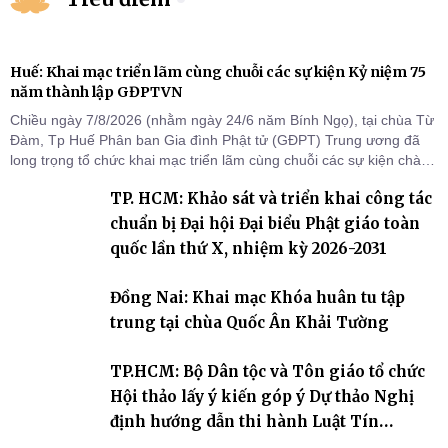
Huế: Khai mạc triển lãm cùng chuỗi các sự kiện Kỷ niệm 75
năm thành lập GĐPTVN
Chiều ngày 7/8/2026 (nhằm ngày 24/6 năm Bính Ngọ), tại chùa Từ
Đàm, Tp Huế Phân ban Gia đình Phật tử (GĐPT) Trung ương đã
long trọng tổ chức khai mạc triển lãm cùng chuỗi các sự kiện chào
mừng Kỷ niệm 75 năm thành lập GĐPTVN.
TP. HCM: Khảo sát và triển khai công tác
chuẩn bị Đại hội Đại biểu Phật giáo toàn
quốc lần thứ X, nhiệm kỳ 2026-2031
Đồng Nai: Khai mạc Khóa huân tu tập
trung tại chùa Quốc Ân Khải Tường
TP.HCM: Bộ Dân tộc và Tôn giáo tổ chức
Hội thảo lấy ý kiến góp ý Dự thảo Nghị
định hướng dẫn thi hành Luật Tín
ngưỡng, tôn giáo