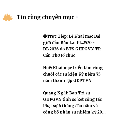
Tin cùng chuyên mục
🔴Trực Tiếp: Lễ Khai mạc Đại
giới đàn Bửu Lai PL.2570 -
DL.2026 do BTS GHPGVN TP.
Cần Thơ tổ chức
Huế: Khai mạc triển lãm cùng
chuỗi các sự kiện Kỷ niệm 75
năm thành lập GĐPTVN
Quảng Ngãi: Ban Trị sự
GHPGVN tỉnh sơ kết công tác
Phật sự 6 tháng đầu năm và
công bố nhân sự nhiệm kỳ 2026