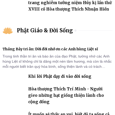
trang nghiêm tưởng niệm Húy kị lần thứ
XVIII cố Hòa thượng Thích Nhuận Hiền
Phật Giáo & Đời Sống
Tháng Bảy tri ân: Đời đời nhớ ơn các Anh hùng Liệt sĩ
Trong tinh thần tri ân và báo ân của đạo Phật, tưởng nhớ các Anh
hùng Liệt sĩ không chỉ là dâng một nén tâm hương, mà còn là nhắc
mỗi người biết trân quý hòa bình, sống thiện lành và có trách
nhiệm với quê hương, đất nước.
Khi lời Phật dạy đi vào đời sống
Hòa thượng Thích Trí Minh - Người
gieo những hạt giống thiện lành cho
cộng đồng
Ít muốn sẽ thấy an vui, biết đủ ta sống cả