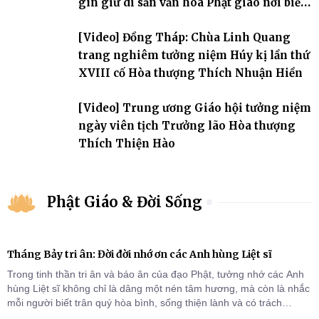
gìn giữ di sản văn hóa Phật giáo nơi biển
đảo
[Video] Đồng Tháp: Chùa Linh Quang
trang nghiêm tưởng niệm Húy kị lần thứ
XVIII cố Hòa thượng Thích Nhuận Hiền
[Video] Trung ương Giáo hội tưởng niệm
ngày viên tịch Trưởng lão Hòa thượng
Thích Thiện Hào
Phật Giáo & Đời Sống
Tháng Bảy tri ân: Đời đời nhớ ơn các Anh hùng Liệt sĩ
Trong tinh thần tri ân và báo ân của đạo Phật, tưởng nhớ các Anh
hùng Liệt sĩ không chỉ là dâng một nén tâm hương, mà còn là nhắc
mỗi người biết trân quý hòa bình, sống thiện lành và có trách
nhiệm với quê hương, đất nước.