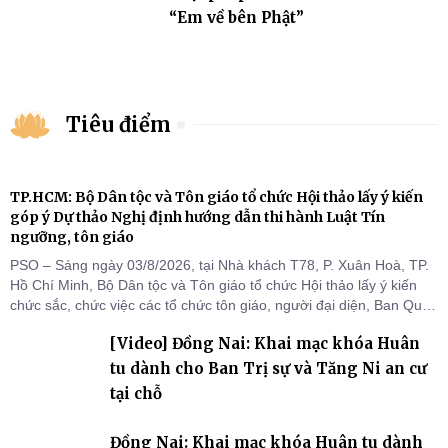
“Em về bên Phật”
Tiêu điểm
TP.HCM: Bộ Dân tộc và Tôn giáo tổ chức Hội thảo lấy ý kiến
góp ý Dự thảo Nghị định hướng dẫn thi hành Luật Tín
ngưỡng, tôn giáo
PSO – Sáng ngày 03/8/2026, tại Nhà khách T78, P. Xuân Hoà, TP.
Hồ Chí Minh, Bộ Dân tộc và Tôn giáo tổ chức Hội thảo lấy ý kiến
chức sắc, chức việc các tổ chức tôn giáo, người đại diện, Ban Quản
lý cơ sở tín ngưỡng các tỉnh, thành phố khu vực phía Nam nhằm
[Video] Đồng Nai: Khai mạc khóa Huân
góp ý hoàn thiện hồ sơ Dự thảo Nghị định quy định chi tiết một số
điều và biện pháp để tổ chức
tu dành cho Ban Trị sự và Tăng Ni an cư
tại chỗ
Đồng Nai: Khai mạc khóa Huân tu dành