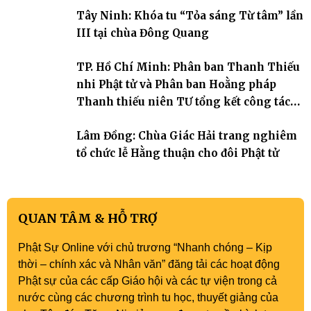
Hàm Kiệm) đã trang nghiêm tổ chức lễ phát nguyện quy y Tam bảo
Tây Ninh: Khóa tu “Tỏa sáng Từ tâm” lần
cho hơn 60 tu sinh.
III tại chùa Đông Quang
TP. Hồ Chí Minh: Phân ban Thanh Thiếu
nhi Phật tử và Phân ban Hoằng pháp
Thanh thiếu niên TƯ tổng kết công tác
Phật sự nhiệm kỳ IX (2022 – 2027)
Lâm Đồng: Chùa Giác Hải trang nghiêm
tổ chức lễ Hằng thuận cho đôi Phật tử
QUAN TÂM & HỖ TRỢ
Phật Sự Online với chủ trương “Nhanh chóng – Kịp
thời – chính xác và Nhân văn” đăng tải các hoạt động
Phật sự của các cấp Giáo hội và các tự viện trong cả
nước cùng các chương trình tu học, thuyết giảng của