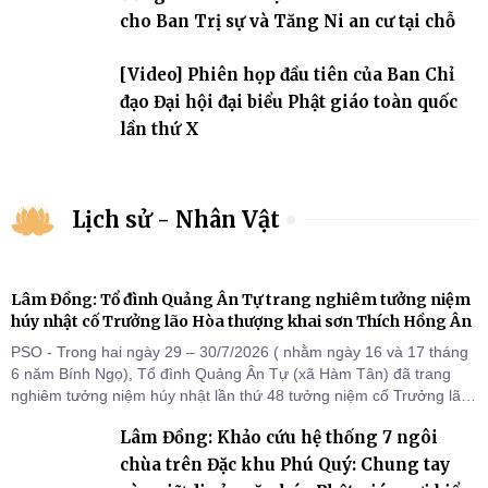
cho Ban Trị sự và Tăng Ni an cư tại chỗ
[Video] Phiên họp đầu tiên của Ban Chỉ
đạo Đại hội đại biểu Phật giáo toàn quốc
lần thứ X
Lịch sử - Nhân Vật
Lâm Đồng: Tổ đình Quảng Ân Tự trang nghiêm tưởng niệm
húy nhật cố Trưởng lão Hòa thượng khai sơn Thích Hồng Ân
PSO - Trong hai ngày 29 – 30/7/2026 ( nhằm ngày 16 và 17 tháng
6 năm Bính Ngọ), Tổ đình Quảng Ân Tự (xã Hàm Tân) đã trang
nghiêm tưởng niệm húy nhật lần thứ 48 tưởng niệm cố Trưởng lão
Hòa thượng thượng Hồng hạ Ân – bậc khai sơn Tổ đình Quảng Ân.
Lâm Đồng: Khảo cứu hệ thống 7 ngôi
Chư Tôn đức Tăng Ni, môn đồ pháp quyến cùng đông đảo thiện tín
Phật tử đã đồng vân tập về đạo tràng, th
chùa trên Đặc khu Phú Quý: Chung tay