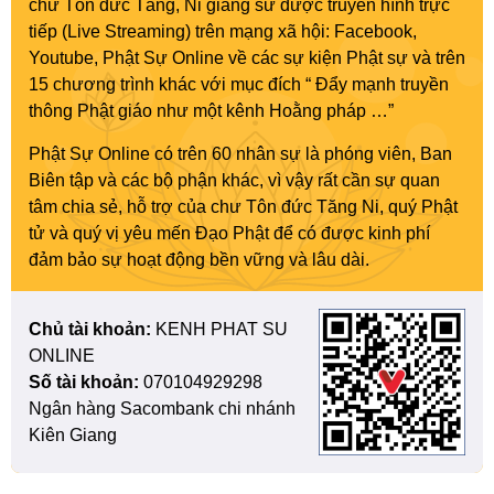
chư Tôn đức Tăng, Ni giảng sư được truyền hình trực
tiếp (Live Streaming) trên mạng xã hội: Facebook,
Youtube, Phật Sự Online về các sự kiện Phật sự và trên
15 chương trình khác với mục đích “ Đẩy mạnh truyền
thông Phật giáo như một kênh Hoằng pháp …”
Phật Sự Online có trên 60 nhân sự là phóng viên, Ban
Biên tập và các bộ phận khác, vì vậy rất cần sự quan
tâm chia sẻ, hỗ trợ của chư Tôn đức Tăng Ni, quý Phật
tử và quý vị yêu mến Đạo Phật để có được kinh phí
đảm bảo sự hoạt động bền vững và lâu dài.
Chủ tài khoản:
KENH PHAT SU
ONLINE
Số tài khoản:
070104929298
Ngân hàng Sacombank chi nhánh
Kiên Giang