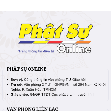
PHẬT SỰ ONLINE
Đơn vị:
Cổng thông tin văn phòng T.Ư Giáo hội
Trụ sở:
Văn phòng 2 T.Ư – GHPGVN – số 294 Nam Kỳ Khởi
Nghĩa, P. Xuân Hòa, TP.HCM
Giấy phép:
84/GP-TTĐT Cục phát thanh, truyền hình
VĂN PHÒNG LIÊN LẠC