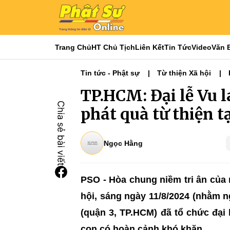
Trang Chủ
HT Chủ Tịch
Liên Kết
Tin Tức
Video
Văn 
Tin tức - Phật sự
Từ thiện Xã hội
Phật giáo & đời sống
TP.HCM: Đại lễ Vu 
phát quà từ thiện 
Ngọc Hằng
PSO - Hòa chung niềm tri ân của
hội, sáng ngày 11/8/2024 (nhằm 
(quận 3, TP.HCM) đã tổ chức đại 
con có hoàn cảnh khó khăn.