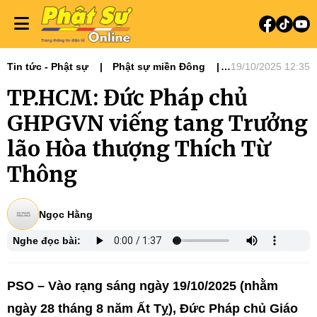
Tin tức - Phật sự
Phật sự miền Đông
19/10/2025 12:35
Phật sự TƯGH
Nổi bật
Tiêu điểm
TP.HCM: Đức Pháp chủ
GHPGVN viếng tang Trưởng
lão Hòa thượng Thích Từ
Thông
Ngọc Hằng
Nghe đọc bài:
PSO – Vào rạng sáng ngày 19/10/2025 (nhằm
ngày 28 tháng 8 năm Ất Tỵ), Đức Pháp chủ Giáo