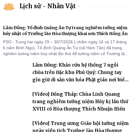
Lịch sử - Nhân Vật
Lâm Đồng: Tổ đình Quảng Ân Tự trang nghiêm tưởng niệm
húy nhật cố Trưởng lão Hòa thượng khai sơn Thích Hồng Ân
PSO - Trong hai ngày 29 – 30/7/2026 ( nhằm ngày 16 và 17 tháng
6 năm Bính Ngọ), Tổ đình Quảng Ân Tự (xã Hàm Tân) đã trang
nghiêm tưởng niệm húy nhật lần thứ 48 tưởng niệm cố Trưởng lão
Hòa thượng thượng Hồng hạ Ân – bậc khai sơn Tổ đình Quảng Ân.
Lâm Đồng: Khảo cứu hệ thống 7 ngôi
Chư Tôn đức Tăng Ni, môn đồ pháp quyến cùng đông đảo thiện tín
Phật tử đã đồng vân tập về đạo tràng, th
chùa trên Đặc khu Phú Quý: Chung tay
gìn giữ di sản văn hóa Phật giáo nơi biển
đảo
[Video] Đồng Tháp: Chùa Linh Quang
trang nghiêm tưởng niệm Húy kị lần thứ
XVIII cố Hòa thượng Thích Nhuận Hiền
[Video] Trung ương Giáo hội tưởng niệm
ngày viên tịch Trưởng lão Hòa thượng