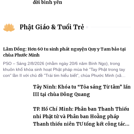
đời bình yên
Phật Giáo & Tuổi Trẻ
Lâm Đồng: Hơn 60 tu sinh phát nguyện Quy y Tam bảo tại
chùa Phước Minh
PSO – Sáng 2/8/2026 (nhằm ngày 20/6 năm Bính Ngọ), trong
khuôn khổ khóa sinh hoạt Phật pháp mùa hè "Tay Phật trong tay
con" lần II với chủ đề "Trái tim hiểu biết", chùa Phước Minh (xã
Hàm Kiệm) đã trang nghiêm tổ chức lễ phát nguyện quy y Tam bảo
Tây Ninh: Khóa tu “Tỏa sáng Từ tâm” lần
cho hơn 60 tu sinh.
III tại chùa Đông Quang
TP. Hồ Chí Minh: Phân ban Thanh Thiếu
nhi Phật tử và Phân ban Hoằng pháp
Thanh thiếu niên TƯ tổng kết công tác
Phật sự nhiệm kỳ IX (2022 – 2027)