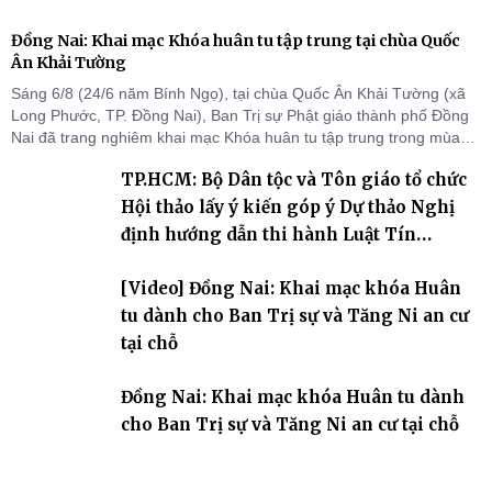
Đồng Nai: Khai mạc Khóa huân tu tập trung tại chùa Quốc
Ân Khải Tường
Sáng 6/8 (24/6 năm Bính Ngọ), tại chùa Quốc Ân Khải Tường (xã
Long Phước, TP. Đồng Nai), Ban Trị sự Phật giáo thành phố Đồng
Nai đã trang nghiêm khai mạc Khóa huân tu tập trung trong mùa
An cư kiết hạ Phật lịch 2570 dành cho chư Tăng hành giả an cư tại
TP.HCM: Bộ Dân tộc và Tôn giáo tổ chức
chỗ khu vực VII, VIII và trường hạ chùa Quốc Ân Khải Tường.
Hội thảo lấy ý kiến góp ý Dự thảo Nghị
định hướng dẫn thi hành Luật Tín
ngưỡng, tôn giáo
[Video] Đồng Nai: Khai mạc khóa Huân
tu dành cho Ban Trị sự và Tăng Ni an cư
tại chỗ
Đồng Nai: Khai mạc khóa Huân tu dành
cho Ban Trị sự và Tăng Ni an cư tại chỗ