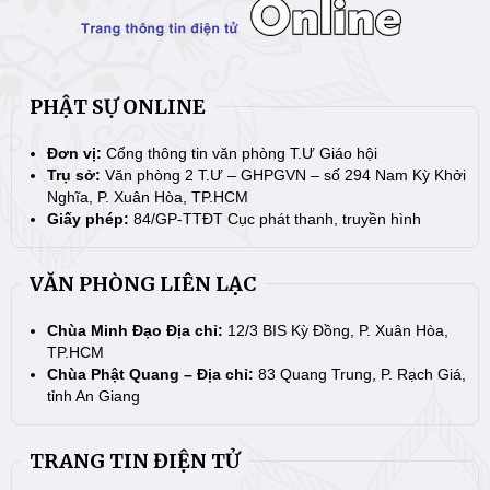
PHẬT SỰ ONLINE
Đơn vị:
Cổng thông tin văn phòng T.Ư Giáo hội
Trụ sở:
Văn phòng 2 T.Ư – GHPGVN – số 294 Nam Kỳ Khởi
Nghĩa, P. Xuân Hòa, TP.HCM
Giấy phép:
84/GP-TTĐT Cục phát thanh, truyền hình
VĂN PHÒNG LIÊN LẠC
Chùa Minh Đạo Địa chỉ:
12/3 BIS Kỳ Đồng, P. Xuân Hòa,
TP.HCM
Chùa Phật Quang – Địa chỉ:
83 Quang Trung, P. Rạch Giá,
tỉnh An Giang
TRANG TIN ĐIỆN TỬ