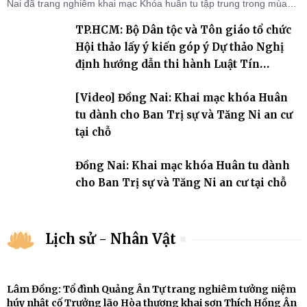
Nai đã trang nghiêm khai mạc Khóa huân tu tập trung trong mùa
An cư kiết hạ Phật lịch 2570 dành cho chư Tăng hành giả an cư tại
TP.HCM: Bộ Dân tộc và Tôn giáo tổ chức
chỗ khu vực VII, VIII và trường hạ chùa Quốc Ân Khải Tường.
Hội thảo lấy ý kiến góp ý Dự thảo Nghị
định hướng dẫn thi hành Luật Tín
ngưỡng, tôn giáo
[Video] Đồng Nai: Khai mạc khóa Huân
tu dành cho Ban Trị sự và Tăng Ni an cư
tại chỗ
Đồng Nai: Khai mạc khóa Huân tu dành
cho Ban Trị sự và Tăng Ni an cư tại chỗ
Lịch sử - Nhân Vật
Lâm Đồng: Tổ đình Quảng Ân Tự trang nghiêm tưởng niệm
húy nhật cố Trưởng lão Hòa thượng khai sơn Thích Hồng Ân