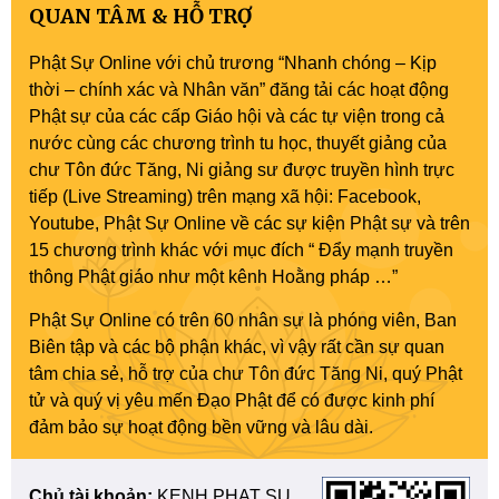
QUAN TÂM & HỖ TRỢ
Phật Sự Online với chủ trương “Nhanh chóng – Kịp
thời – chính xác và Nhân văn” đăng tải các hoạt động
Phật sự của các cấp Giáo hội và các tự viện trong cả
nước cùng các chương trình tu học, thuyết giảng của
chư Tôn đức Tăng, Ni giảng sư được truyền hình trực
tiếp (Live Streaming) trên mạng xã hội: Facebook,
Youtube, Phật Sự Online về các sự kiện Phật sự và trên
15 chương trình khác với mục đích “ Đẩy mạnh truyền
thông Phật giáo như một kênh Hoằng pháp …”
Phật Sự Online có trên 60 nhân sự là phóng viên, Ban
Biên tập và các bộ phận khác, vì vậy rất cần sự quan
tâm chia sẻ, hỗ trợ của chư Tôn đức Tăng Ni, quý Phật
tử và quý vị yêu mến Đạo Phật để có được kinh phí
đảm bảo sự hoạt động bền vững và lâu dài.
Chủ tài khoản:
KENH PHAT SU