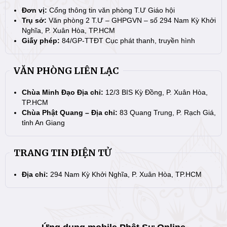
Đơn vị:
Cổng thông tin văn phòng T.Ư Giáo hội
Trụ sở:
Văn phòng 2 T.Ư – GHPGVN – số 294 Nam Kỳ Khởi
Nghĩa, P. Xuân Hòa, TP.HCM
Giấy phép:
84/GP-TTĐT Cục phát thanh, truyền hình
VĂN PHÒNG LIÊN LẠC
Chùa Minh Đạo Địa chỉ:
12/3 BIS Kỳ Đồng, P. Xuân Hòa,
TP.HCM
Chùa Phật Quang – Địa chỉ:
83 Quang Trung, P. Rạch Giá,
tỉnh An Giang
TRANG TIN ĐIỆN TỬ
Địa chỉ:
294 Nam Kỳ Khởi Nghĩa, P. Xuân Hòa, TP.HCM