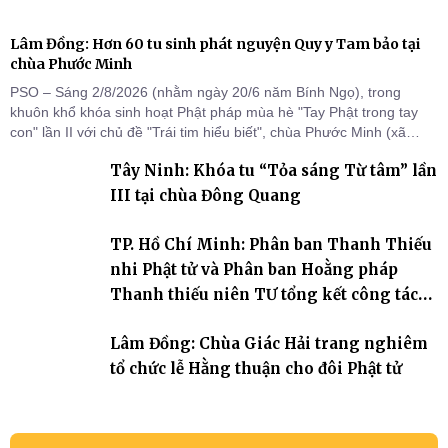
Lâm Đồng: Hơn 60 tu sinh phát nguyện Quy y Tam bảo tại
chùa Phước Minh
PSO – Sáng 2/8/2026 (nhằm ngày 20/6 năm Bính Ngọ), trong
khuôn khổ khóa sinh hoạt Phật pháp mùa hè "Tay Phật trong tay
con" lần II với chủ đề "Trái tim hiểu biết", chùa Phước Minh (xã
Hàm Kiệm) đã trang nghiêm tổ chức lễ phát nguyện quy y Tam bảo
Tây Ninh: Khóa tu “Tỏa sáng Từ tâm” lần
cho hơn 60 tu sinh.
III tại chùa Đông Quang
TP. Hồ Chí Minh: Phân ban Thanh Thiếu
nhi Phật tử và Phân ban Hoằng pháp
Thanh thiếu niên TƯ tổng kết công tác
Phật sự nhiệm kỳ IX (2022 – 2027)
Lâm Đồng: Chùa Giác Hải trang nghiêm
tổ chức lễ Hằng thuận cho đôi Phật tử