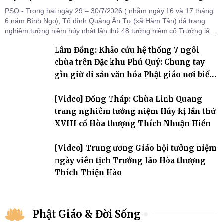
PSO - Trong hai ngày 29 – 30/7/2026 ( nhằm ngày 16 và 17 tháng
6 năm Bính Ngọ), Tổ đình Quảng Ân Tự (xã Hàm Tân) đã trang
nghiêm tưởng niệm húy nhật lần thứ 48 tưởng niệm cố Trưởng lão
Hòa thượng thượng Hồng hạ Ân – bậc khai sơn Tổ đình Quảng Ân.
Lâm Đồng: Khảo cứu hệ thống 7 ngôi
Chư Tôn đức Tăng Ni, môn đồ pháp quyến cùng đông đảo thiện tín
Phật tử đã đồng vân tập về đạo tràng, th
chùa trên Đặc khu Phú Quý: Chung tay
gìn giữ di sản văn hóa Phật giáo nơi biển
đảo
[Video] Đồng Tháp: Chùa Linh Quang
trang nghiêm tưởng niệm Húy kị lần thứ
XVIII cố Hòa thượng Thích Nhuận Hiền
[Video] Trung ương Giáo hội tưởng niệm
ngày viên tịch Trưởng lão Hòa thượng
Thích Thiện Hào
Phật Giáo & Đời Sống