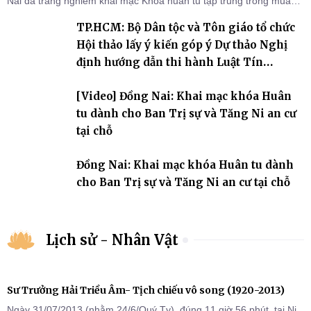
Nai đã trang nghiêm khai mạc Khóa huân tu tập trung trong mùa
An cư kiết hạ Phật lịch 2570 dành cho chư Tăng hành giả an cư tại
TP.HCM: Bộ Dân tộc và Tôn giáo tổ chức
chỗ khu vực VII, VIII và trường hạ chùa Quốc Ân Khải Tường.
Hội thảo lấy ý kiến góp ý Dự thảo Nghị
định hướng dẫn thi hành Luật Tín
ngưỡng, tôn giáo
[Video] Đồng Nai: Khai mạc khóa Huân
tu dành cho Ban Trị sự và Tăng Ni an cư
tại chỗ
Đồng Nai: Khai mạc khóa Huân tu dành
cho Ban Trị sự và Tăng Ni an cư tại chỗ
Lịch sử - Nhân Vật
Sư Trưởng Hải Triều Âm- Tịch chiếu vô song (1920-2013)
Ngày 31/07/2013 (nhằm 24/6/Quý Tỵ), đúng 11 giờ 56 phút, tại Ni