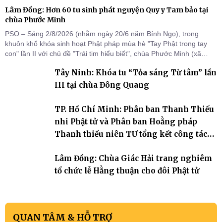
Lâm Đồng: Hơn 60 tu sinh phát nguyện Quy y Tam bảo tại
chùa Phước Minh
PSO – Sáng 2/8/2026 (nhằm ngày 20/6 năm Bính Ngọ), trong
khuôn khổ khóa sinh hoạt Phật pháp mùa hè "Tay Phật trong tay
con" lần II với chủ đề "Trái tim hiểu biết", chùa Phước Minh (xã
Hàm Kiệm) đã trang nghiêm tổ chức lễ phát nguyện quy y Tam bảo
Tây Ninh: Khóa tu “Tỏa sáng Từ tâm” lần
cho hơn 60 tu sinh.
III tại chùa Đông Quang
TP. Hồ Chí Minh: Phân ban Thanh Thiếu
nhi Phật tử và Phân ban Hoằng pháp
Thanh thiếu niên TƯ tổng kết công tác
Phật sự nhiệm kỳ IX (2022 – 2027)
Lâm Đồng: Chùa Giác Hải trang nghiêm
tổ chức lễ Hằng thuận cho đôi Phật tử
QUAN TÂM & HỖ TRỢ