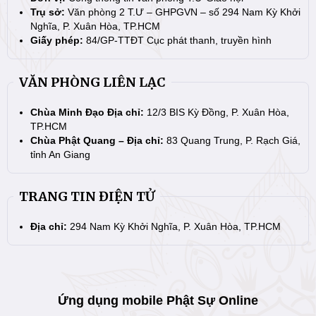
Trụ sở:
Văn phòng 2 T.Ư – GHPGVN – số 294 Nam Kỳ Khởi
Nghĩa, P. Xuân Hòa, TP.HCM
Giấy phép:
84/GP-TTĐT Cục phát thanh, truyền hình
VĂN PHÒNG LIÊN LẠC
Chùa Minh Đạo Địa chỉ:
12/3 BIS Kỳ Đồng, P. Xuân Hòa,
TP.HCM
Chùa Phật Quang – Địa chỉ:
83 Quang Trung, P. Rạch Giá,
tỉnh An Giang
TRANG TIN ĐIỆN TỬ
Địa chỉ:
294 Nam Kỳ Khởi Nghĩa, P. Xuân Hòa, TP.HCM
Ứng dụng mobile Phật Sự Online