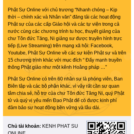
Phật Sự Online với chủ trương “Nhanh chóng – Kịp
thời – chính xác và Nhân văn” đăng tải các hoạt động
Phật sự của các cấp Giáo hội và các tự viện trong cả
nước cùng các chương trình tu học, thuyết giảng của
chư Tôn đức Tăng, Ni giảng sư được truyền hình trực
tiếp (Live Streaming) trên mạng xã hội: Facebook,
Youtube, Phật Sự Online về các sự kiện Phật sự và trên
15 chương trình khác với mục đích “ Đẩy mạnh truyền
thông Phật giáo như một kênh Hoằng pháp …”
Phật Sự Online có trên 60 nhân sự là phóng viên, Ban
Biên tập và các bộ phận khác, vì vậy rất cần sự quan
tâm chia sẻ, hỗ trợ của chư Tôn đức Tăng Ni, quý Phật
tử và quý vị yêu mến Đạo Phật để có được kinh phí
đảm bảo sự hoạt động bền vững và lâu dài.
Chủ tài khoản:
KENH PHAT SU
ONLINE