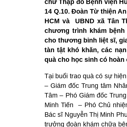
chữ Thập đỏ Bệnh viện H
14 Q.10. Đoàn Từ thiện An
HCM và UBND xã Tân Thạ
chương trình khám bệnh 
cho thương binh liệt sĩ, g
tàn tật khó khăn, các nạ
quà cho học sinh có hoàn 
Tại buổi trao quà có sự hiệ
– Giám đốc Trung tâm Nhâ
Tâm – Phó Giám đốc Trung
Minh Tiến – Phó Chủ nhiệm
Bác sĩ Nguyễn Thị Minh Ph
trưởng đoàn khám chữa bệ