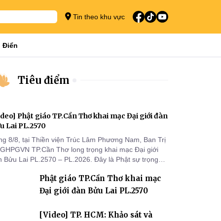
Tin theo khu vực
 Điển
Tiêu điểm
ideo] Phật giáo TP.Cần Thơ khai mạc Đại giới đàn
u Lai PL.2570
ng 8/8, tại Thiền viện Trúc Lâm Phương Nam, Ban Trị
 GHPGVN TP.Cần Thơ long trọng khai mạc Đại giới
n Bửu Lai PL.2570 – PL.2026. Đây là Phật sự trọng
 đầu tiên được Ban Trị sự triển khai sau thành công
Phật giáo TP.Cần Thơ khai mạc
 Đại hội Phật giáo thành phố lần thứ I, thể hiện sự
n tâm đối với công tác truyền giới, đào tạo Tăng tài
Đại giới đàn Bửu Lai PL.2570
 tiếp nối mạng mạch Tăng-g
[Video] TP. HCM: Khảo sát và