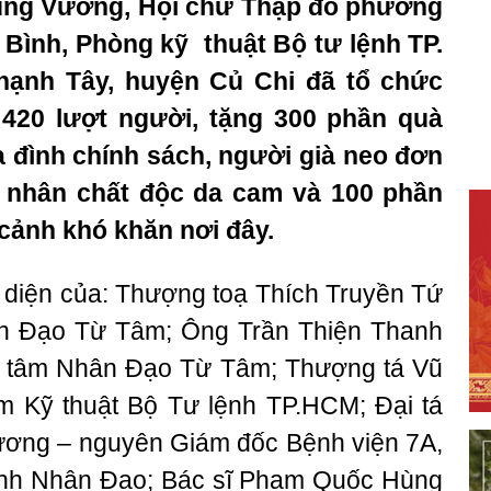
ùng Vương, Hội chữ Thập đỏ phường
 Bình, Phòng kỹ thuật Bộ tư lệnh TP.
nh Tây, huyện Củ Chi đã tổ chức
420 lượt người, tặng 300 phần quà
ia đình chính sách, người già neo đơn
n nhân chất độc da cam và
100 phần
cảnh khó khăn nơi đây.
n diện của: Thượng toạ Thích Truyền Tứ
n Đạo Từ Tâm; Ông Trần Thiện Thanh
 tâm Nhân Đạo Từ Tâm; Thượng tá Vũ
 Kỹ thuật Bộ Tư lệnh TP.HCM; Đại tá
ương – nguyên Giám đốc Bệnh viện 7A,
nh Nhân Đạo; Bác sĩ Phạm Quốc Hùng