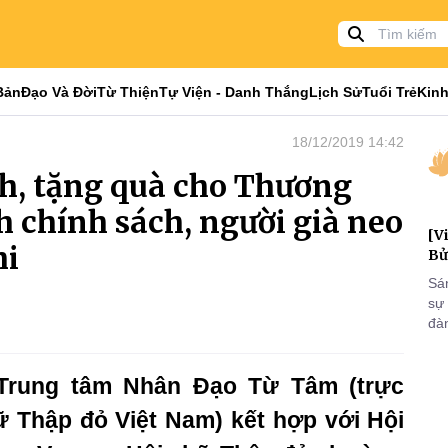
Bản
Đạo Và Đời
Từ Thiện
Tự Viện - Danh Thắng
Lịch Sử
Tuổi Trẻ
Kinh
18/12/2019 14:42
, tặng quà cho Thương
nh chính sách, người già neo
[V
hi
Bử
Sá
sự
đà
đại
của
 Trung tâm Nhân Đạo Từ Tâm (trực
qua
và
 Thập đỏ Việt Nam) kết hợp với Hội