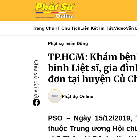
Trang Chủ
HT Chủ Tịch
Liên Kết
Tin Tức
Video
Văn 
Phật sự miền Đông
TP.HCM: Khám bệnh
binh Liệt sĩ, gia đì
đơn tại huyện Củ C
Phật Sự Online
PSO – Ngày 15/12/2019,
thuộc Trung ương Hội chữ