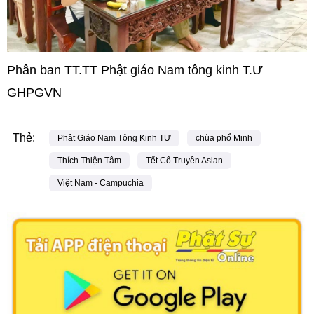
Phân ban TT.TT Phật giáo Nam tông kinh T.Ư
GHPGVN
Thẻ:
Phật Giáo Nam Tông Kinh TƯ
chùa phổ Minh
Thích Thiện Tâm
Tết Cổ Truyền Asian
Việt Nam - Campuchia