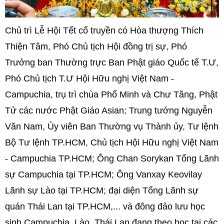
Chủ trì Lễ Hội Tết cổ truyền có Hòa thượng Thích
Thiện Tâm, Phó Chủ tịch Hội đồng trị sự, Phó
Trưởng ban Thường trực Ban Phật giáo Quốc tế T.Ư,
Phó Chủ tịch T.Ư Hội Hữu nghị Việt Nam -
Campuchia, trụ trì chùa Phổ Minh và Chư Tăng, Phật
Tử các nước Phật Giáo Asian; Trung tướng Nguyễn
Văn Nam, Ủy viên Ban Thường vụ Thành ủy, Tư lệnh
Bộ Tư lệnh TP.HCM, Chủ tịch Hội Hữu nghị Việt Nam
- Campuchia TP.HCM; Ông Chan Sorykan Tổng Lãnh
sự Campuchia tại TP.HCM; Ông Vanxay Keovilay
Lãnh sự Lào tại TP.HCM; đại diện Tổng Lãnh sự
quán Thái Lan tại TP.HCM,... và đông đảo lưu học
sinh Campuchia, Lào, Thái Lan đang theo học tại các