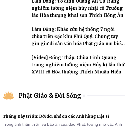
Lâm Đồng: Tổ đình Quảng Ân Tự trang
nghiêm tưởng niệm húy nhật cố Trưởng
lão Hòa thượng khai sơn Thích Hồng Ân
Lâm Đồng: Khảo cứu hệ thống 7 ngôi
chùa trên Đặc khu Phú Quý: Chung tay
gìn giữ di sản văn hóa Phật giáo nơi biển
đảo
[Video] Đồng Tháp: Chùa Linh Quang
trang nghiêm tưởng niệm Húy kị lần thứ
XVIII cố Hòa thượng Thích Nhuận Hiền
Phật Giáo & Đời Sống
Tháng Bảy tri ân: Đời đời nhớ ơn các Anh hùng Liệt sĩ
Trong tinh thần tri ân và báo ân của đạo Phật, tưởng nhớ các Anh