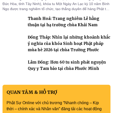
Đức Hòa, tỉnh Tây Ninh), khóa tu Một Ngày An Lạc kỳ 10 năm Bính
Ngọ được trang nghiêm tổ chức, tạo thắng duyên để hàng Phật tử
tại gia trở về nương tựa Tam bảo, lắng đọng thân tâm và vun bồi
Thanh Hoá: Trang nghiêm Lễ hằng
đời sống thiện lành.
thuận tại hạ trường chùa Khải Nam
Đồng Tháp: Nhìn lại những khoảnh khắc
ý nghĩa của khóa Sinh hoạt Phật pháp
mùa hè 2026 tại chùa Trường Phước
Lâm Đồng: Hơn 60 tu sinh phát nguyện
Quy y Tam bảo tại chùa Phước Minh
QUAN TÂM & HỖ TRỢ
Phật Sự Online với chủ trương “Nhanh chóng – Kịp
thời – chính xác và Nhân văn” đăng tải các hoạt động