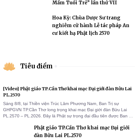
Mầm Tuổi Trẻ” lần thứ VII
Hoa Kỳ: Chùa Dược Sư trang
nghiêm cử hành Lễ tác pháp An
cư kiết hạ Phật lịch 2570
Tiêu điểm
[Video] Phật giáo TP.Cần Thơ khai mạc Đại giới đàn Bửu Lai
PL.2570
Sáng 8/8, tại Thiền viện Trúc Lâm Phương Nam, Ban Trị sự
GHPGVN TP.Cần Thơ long trọng khai mạc Đại giới đàn Bửu Lai
PL.2570 – PL.2026. Đây là Phật sự trọng đại đầu tiên được Ban Trị
sự triển khai sau thành công của Đại hội Phật giáo thành phố lần
Phật giáo TP.Cần Thơ khai mạc Đại giới
thứ I, thể hiện sự quan tâm đối với công tác truyền giới, đào tạo
Tăng tài và tiếp nối mạng mạch Tăng-g
đàn Bửu Lai PL.2570