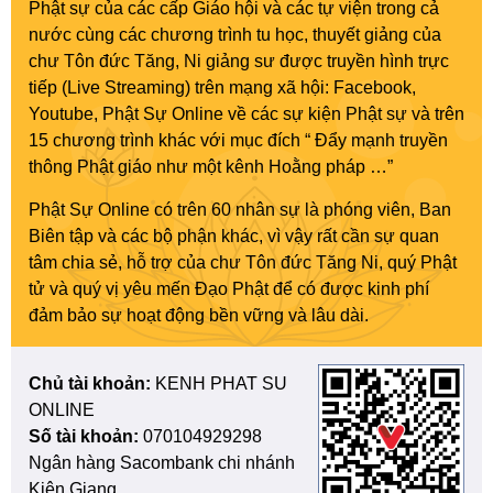
Phật sự của các cấp Giáo hội và các tự viện trong cả
nước cùng các chương trình tu học, thuyết giảng của
chư Tôn đức Tăng, Ni giảng sư được truyền hình trực
tiếp (Live Streaming) trên mạng xã hội: Facebook,
Youtube, Phật Sự Online về các sự kiện Phật sự và trên
15 chương trình khác với mục đích “ Đẩy mạnh truyền
thông Phật giáo như một kênh Hoằng pháp …”
Phật Sự Online có trên 60 nhân sự là phóng viên, Ban
Biên tập và các bộ phận khác, vì vậy rất cần sự quan
tâm chia sẻ, hỗ trợ của chư Tôn đức Tăng Ni, quý Phật
tử và quý vị yêu mến Đạo Phật để có được kinh phí
đảm bảo sự hoạt động bền vững và lâu dài.
Chủ tài khoản:
KENH PHAT SU
ONLINE
Số tài khoản:
070104929298
Ngân hàng Sacombank chi nhánh
Kiên Giang