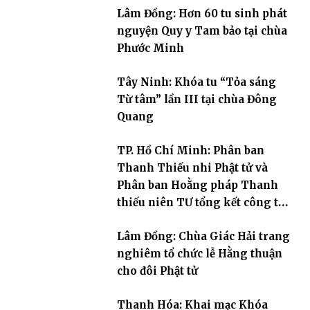
Lâm Đồng: Hơn 60 tu sinh phát
nguyện Quy y Tam bảo tại chùa
Phước Minh
Tây Ninh: Khóa tu “Tỏa sáng
Từ tâm” lần III tại chùa Đông
Quang
TP. Hồ Chí Minh: Phân ban
Thanh Thiếu nhi Phật tử và
Phân ban Hoằng pháp Thanh
thiếu niên TƯ tổng kết công tác
Phật sự nhiệm kỳ IX (2022 –
Lâm Đồng: Chùa Giác Hải trang
2027)
nghiêm tổ chức lễ Hằng thuận
cho đôi Phật tử
Thanh Hóa: Khai mạc Khóa