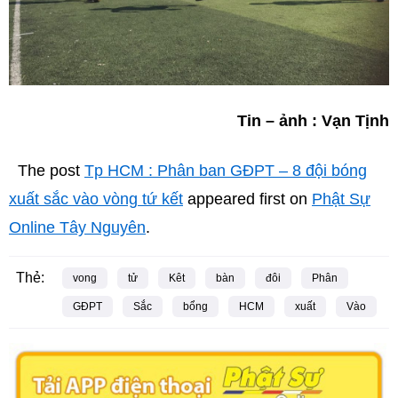
Tin – ảnh : Vạn Tịnh
The post
Tp HCM : Phân ban GĐPT – 8 đội bóng
xuất sắc vào vòng tứ kết
appeared first on
Phật Sự
Online Tây Nguyên
.
Thẻ:
vong
tử
Kêt
bàn
đôi
Phân
GĐPT
Sắc
bổng
HCM
xuất
Vào