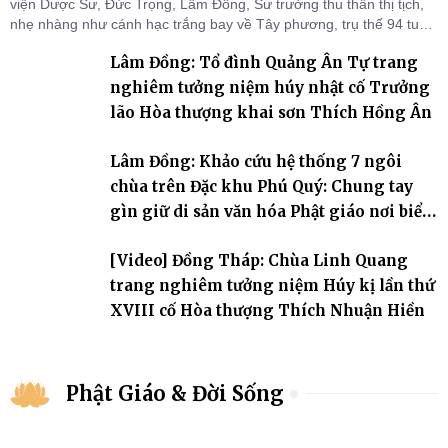
viện Dược Sư, Đức Trọng, Lâm Đồng, Sư trưởng thu thần thị tịch,
nhẹ nhàng như cánh hạc trắng bay về Tây phương, trụ thế 94 tuổi
đời, 60 hạ lạp.
Lâm Đồng: Tổ đình Quảng Ân Tự trang
nghiêm tưởng niệm húy nhật cố Trưởng
lão Hòa thượng khai sơn Thích Hồng Ân
Lâm Đồng: Khảo cứu hệ thống 7 ngôi
chùa trên Đặc khu Phú Quý: Chung tay
gìn giữ di sản văn hóa Phật giáo nơi biển
đảo
[Video] Đồng Tháp: Chùa Linh Quang
trang nghiêm tưởng niệm Húy kị lần thứ
XVIII cố Hòa thượng Thích Nhuận Hiền
Phật Giáo & Đời Sống