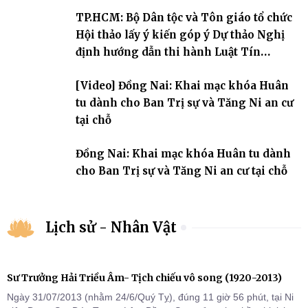
An cư kiết hạ Phật lịch 2570 dành cho chư Tăng hành giả an cư tại
TP.HCM: Bộ Dân tộc và Tôn giáo tổ chức
chỗ khu vực VII, VIII và trường hạ chùa Quốc Ân Khải Tường.
Hội thảo lấy ý kiến góp ý Dự thảo Nghị
định hướng dẫn thi hành Luật Tín
ngưỡng, tôn giáo
[Video] Đồng Nai: Khai mạc khóa Huân
tu dành cho Ban Trị sự và Tăng Ni an cư
tại chỗ
Đồng Nai: Khai mạc khóa Huân tu dành
cho Ban Trị sự và Tăng Ni an cư tại chỗ
Lịch sử - Nhân Vật
Sư Trưởng Hải Triều Âm- Tịch chiếu vô song (1920-2013)
Ngày 31/07/2013 (nhằm 24/6/Quý Tỵ), đúng 11 giờ 56 phút, tại Ni