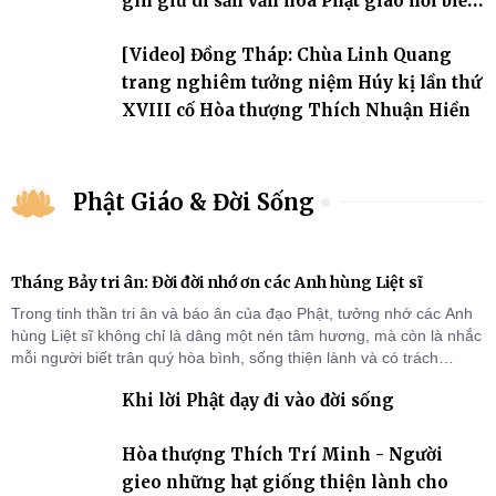
gìn giữ di sản văn hóa Phật giáo nơi biển
đảo
[Video] Đồng Tháp: Chùa Linh Quang
trang nghiêm tưởng niệm Húy kị lần thứ
XVIII cố Hòa thượng Thích Nhuận Hiền
Phật Giáo & Đời Sống
Tháng Bảy tri ân: Đời đời nhớ ơn các Anh hùng Liệt sĩ
Trong tinh thần tri ân và báo ân của đạo Phật, tưởng nhớ các Anh
hùng Liệt sĩ không chỉ là dâng một nén tâm hương, mà còn là nhắc
mỗi người biết trân quý hòa bình, sống thiện lành và có trách
nhiệm với quê hương, đất nước.
Khi lời Phật dạy đi vào đời sống
Hòa thượng Thích Trí Minh - Người
gieo những hạt giống thiện lành cho