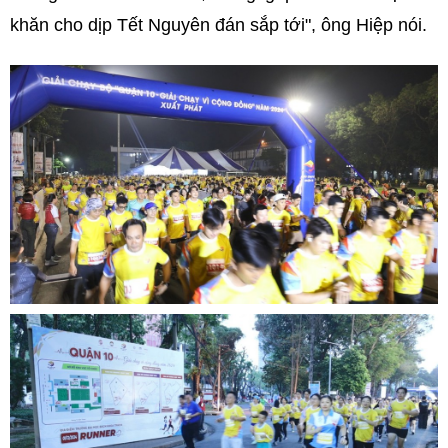
khăn cho dịp Tết Nguyên đán sắp tới", ông Hiệp nói.