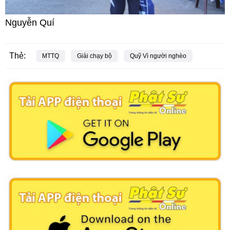
Nguyễn Quí
Thẻ:
MTTQ
Giải chạy bộ
Quỹ Vì người nghèo