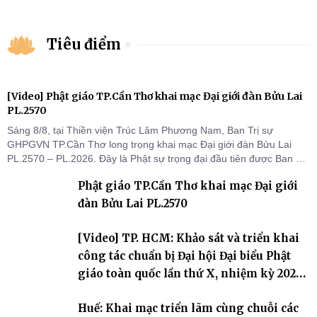
Tiêu điểm
[Video] Phật giáo TP.Cần Thơ khai mạc Đại giới đàn Bửu Lai
PL.2570
Sáng 8/8, tại Thiền viện Trúc Lâm Phương Nam, Ban Trị sự
GHPGVN TP.Cần Thơ long trọng khai mạc Đại giới đàn Bửu Lai
PL.2570 – PL.2026. Đây là Phật sự trọng đại đầu tiên được Ban Trị
sự triển khai sau thành công của Đại hội Phật giáo thành phố lần
Phật giáo TP.Cần Thơ khai mạc Đại giới
thứ I, thể hiện sự quan tâm đối với công tác truyền giới, đào tạo
Tăng tài và tiếp nối mạng mạch Tăng-g
đàn Bửu Lai PL.2570
[Video] TP. HCM: Khảo sát và triển khai
công tác chuẩn bị Đại hội Đại biểu Phật
giáo toàn quốc lần thứ X, nhiệm kỳ 2026-
2031
Huế: Khai mạc triển lãm cùng chuỗi các