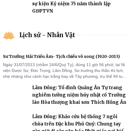
sự kiện Kỷ niệm 75 năm thành lập
GĐPTVN
Lịch sử - Nhân Vật
Sư Trưởng Hải Triều Âm- Tịch chiếu vô song (1920-2013)
Ngày 31/07/2013 (nhằm 24/6/Quý Tỵ), đúng 11 giờ 56 phút, tại Ni
viện Dược Sư, Đức Trọng, Lâm Đồng, Sư trưởng thu thần thị tịch,
nhẹ nhàng như cánh hạc trắng bay về Tây phương, trụ thế 94 tuổi
đời, 60 hạ lạp.
Lâm Đồng: Tổ đình Quảng Ân Tự trang
nghiêm tưởng niệm húy nhật cố Trưởng
lão Hòa thượng khai sơn Thích Hồng Ân
Lâm Đồng: Khảo cứu hệ thống 7 ngôi
chùa trên Đặc khu Phú Quý: Chung tay