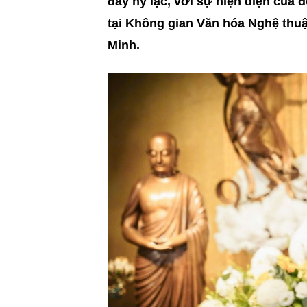
đầy hỷ lạc, với sự hiện diện của
tại Không gian Văn hóa Nghệ thuậ
Minh.