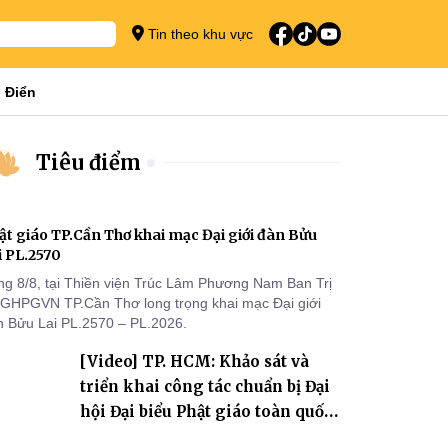
Tin theo khu vực
 Điển
Tiêu điểm
ật giáo TP.Cần Thơ khai mạc Đại giới đàn Bửu
i PL.2570
ng 8/8, tại Thiền viện Trúc Lâm Phương Nam Ban Trị
 GHPGVN TP.Cần Thơ long trọng khai mạc Đại giới
n Bửu Lai PL.2570 – PL.2026.
[Video] TP. HCM: Khảo sát và
triển khai công tác chuẩn bị Đại
hội Đại biểu Phật giáo toàn quốc
lần thứ X, nhiệm kỳ 2026-2031