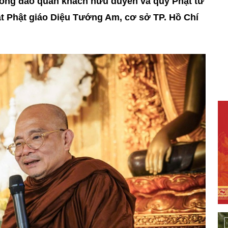
 đông đảo quan khách hữu duyên và quý Phật tử
t Phật giáo Diệu Tướng Am, cơ sở TP. Hồ Chí