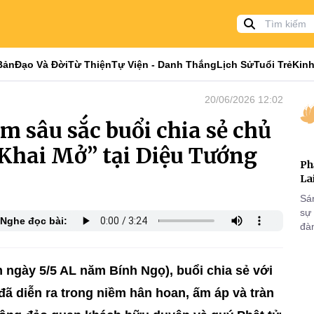
Bản
Đạo Và Đời
Từ Thiện
Tự Viện - Danh Thắng
Lịch Sử
Tuổi Trẻ
Kinh
20/06/2026 12:02
m sâu sắc buổi chia sẻ chủ
Khai Mở” tại Diệu Tướng
Ph
La
Sá
sự
Nghe đọc bài:
đà
 ngày 5/5 AL năm Bính Ngọ), buổi chia sẻ với
ã diễn ra trong niềm hân hoan, ấm áp và tràn