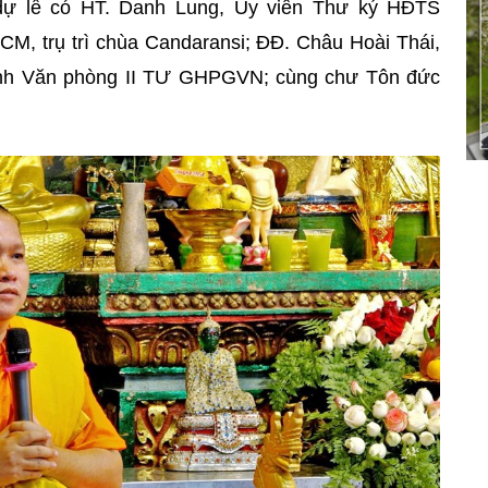
ự lễ có HT. Danh Lung, Ủy viên Thư ký HĐTS
trụ trì chùa Candaransi; ĐĐ. Châu Hoài Thái,
h Văn phòng II TƯ GHPGVN; cùng chư Tôn đức