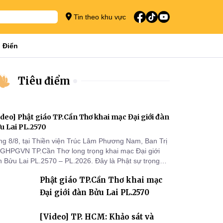
Tin theo khu vực
 Điển
Tiêu điểm
ideo] Phật giáo TP.Cần Thơ khai mạc Đại giới đàn
u Lai PL.2570
ng 8/8, tại Thiền viện Trúc Lâm Phương Nam, Ban Trị
 GHPGVN TP.Cần Thơ long trọng khai mạc Đại giới
n Bửu Lai PL.2570 – PL.2026. Đây là Phật sự trọng
 đầu tiên được Ban Trị sự triển khai sau thành công
Phật giáo TP.Cần Thơ khai mạc
 Đại hội Phật giáo thành phố lần thứ I, thể hiện sự
n tâm đối với công tác truyền giới, đào tạo Tăng tài
Đại giới đàn Bửu Lai PL.2570
 tiếp nối mạng mạch Tăng-g
[Video] TP. HCM: Khảo sát và