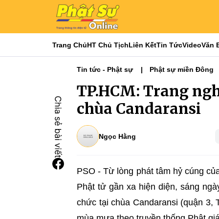
Trang Chủ
HT Chủ Tịch
Liên Kết
Tin Tức
Video
Văn 
Tin tức - Phật sự
Phật sự miền Đông
TP.HCM: Trang nghi
chùa Candaransi
Ngọc Hằng
PSO - Từ lòng phát tâm hỷ cúng của
Phật tử gần xa hiện diện, sáng ngà
chức tại chùa Candaransi (quận 3,
mùa mưa theo truyền thống Phật g