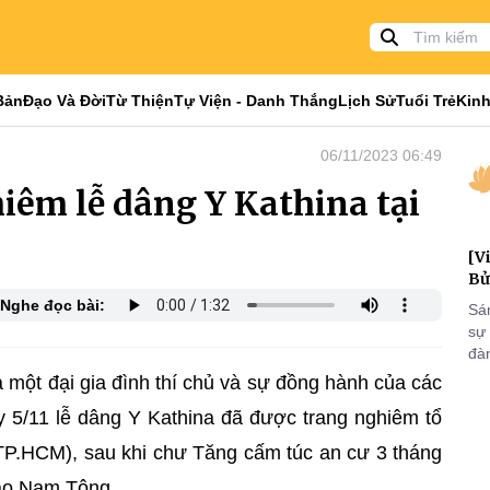
Bản
Đạo Và Đời
Từ Thiện
Tự Viện - Danh Thắng
Lịch Sử
Tuổi Trẻ
Kinh
06/11/2023 06:49
êm lễ dâng Y Kathina tại
[V
Bử
Nghe đọc bài:
Sá
sự
đà
đại
 một đại gia đình thí chủ và sự đồng hành của các
của
y 5/11 lễ dâng Y Kathina đã được trang nghiêm tổ
qua
và
 TP.HCM), sau khi chư Tăng cấm túc an cư 3 tháng
iáo Nam Tông.