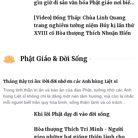
gìn giữ di sản văn hóa Phật giáo nơi biển
đảo
[Video] Đồng Tháp: Chùa Linh Quang
trang nghiêm tưởng niệm Húy kị lần thứ
XVIII cố Hòa thượng Thích Nhuận Hiền
Phật Giáo & Đời Sống
Tháng Bảy tri ân: Đời đời nhớ ơn các Anh hùng Liệt sĩ
Trong tinh thần tri ân và báo ân của đạo Phật, tưởng nhớ các Anh
hùng Liệt sĩ không chỉ là dâng một nén tâm hương, mà còn là nhắc
mỗi người biết trân quý hòa bình, sống thiện lành và có trách
nhiệm với quê hương, đất nước.
Khi lời Phật dạy đi vào đời sống
Hòa thượng Thích Trí Minh - Người
gieo những hạt giống thiện lành cho