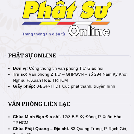
PHẬT SỰ ONLINE
Đơn vị:
Cổng thông tin văn phòng T.Ư Giáo hội
Trụ sở:
Văn phòng 2 T.Ư – GHPGVN – số 294 Nam Kỳ Khởi
Nghĩa, P. Xuân Hòa, TP.HCM
Giấy phép:
84/GP-TTĐT Cục phát thanh, truyền hình
VĂN PHÒNG LIÊN LẠC
Chùa Minh Đạo Địa chỉ:
12/3 BIS Kỳ Đồng, P. Xuân Hòa,
TP.HCM
Chùa Phật Quang – Địa chỉ:
83 Quang Trung, P. Rạch Giá,