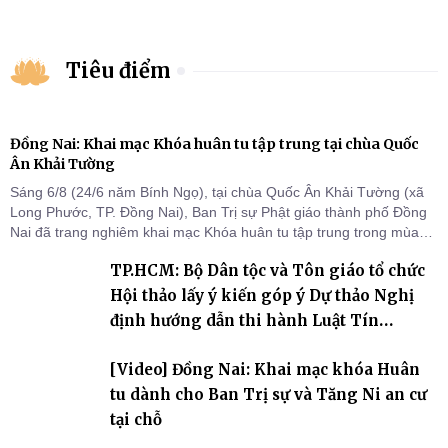
Tiêu điểm
Đồng Nai: Khai mạc Khóa huân tu tập trung tại chùa Quốc
Ân Khải Tường
Sáng 6/8 (24/6 năm Bính Ngọ), tại chùa Quốc Ân Khải Tường (xã
Long Phước, TP. Đồng Nai), Ban Trị sự Phật giáo thành phố Đồng
Nai đã trang nghiêm khai mạc Khóa huân tu tập trung trong mùa
An cư kiết hạ Phật lịch 2570 dành cho chư Tăng hành giả an cư tại
TP.HCM: Bộ Dân tộc và Tôn giáo tổ chức
chỗ khu vực VII, VIII và trường hạ chùa Quốc Ân Khải Tường.
Hội thảo lấy ý kiến góp ý Dự thảo Nghị
định hướng dẫn thi hành Luật Tín
ngưỡng, tôn giáo
[Video] Đồng Nai: Khai mạc khóa Huân
tu dành cho Ban Trị sự và Tăng Ni an cư
tại chỗ