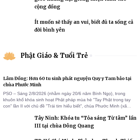
cộng đồng
Ít muốn sẽ thấy an vui, biết đủ ta sống cả
đời bình yên
Phật Giáo & Tuổi Trẻ
Lâm Đồng: Hơn 60 tu sinh phát nguyện Quy y Tam bảo tại
chùa Phước Minh
PSO – Sáng 2/8/2026 (nhằm ngày 20/6 năm Bính Ngọ), trong
khuôn khổ khóa sinh hoạt Phật pháp mùa hè "Tay Phật trong tay
con" lần II với chủ đề "Trái tim hiểu biết", chùa Phước Minh (xã
Hàm Kiệm) đã trang nghiêm tổ chức lễ phát nguyện quy y Tam bảo
Tây Ninh: Khóa tu “Tỏa sáng Từ tâm” lần
cho hơn 60 tu sinh.
III tại chùa Đông Quang