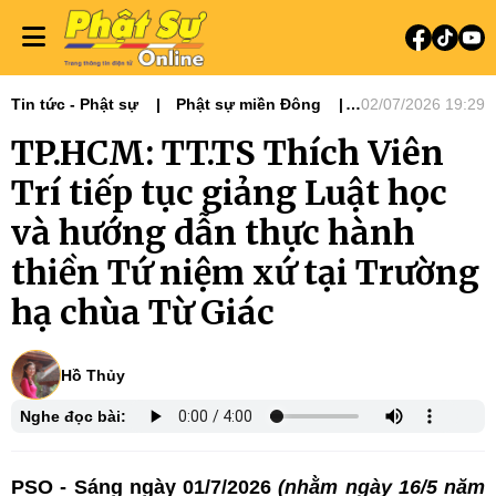
Tin tức - Phật sự
Phật sự miền Đông
02/07/2026 19:29
Ni giới
Tin Tức Hoạt Động
TP.HCM: TT.TS Thích Viên
Trí tiếp tục giảng Luật học
và hướng dẫn thực hành
thiền Tứ niệm xứ tại Trường
hạ chùa Từ Giác
Hồ Thủy
Nghe đọc bài:
PSO - Sáng ngày 01/7/2026
(nhằm ngày 16/5 năm