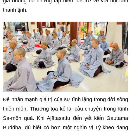
giả buông bỏ những tạp niệm để trở về với nội tâm
thanh tịnh.
Để nhấn mạnh giá trị của sự tĩnh lặng trong đời sống
thiền môn, Thượng tọa kể lại câu chuyện trong Kinh
Sa-môn quả. Khi Ajātasattu đến yết kiến Gautama
Buddha, dù biết có hơn một nghìn vị Tỳ-kheo đang