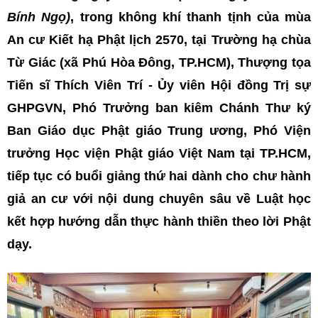
Bính Ngọ)
, trong không khí thanh tịnh của mùa
An cư Kiết hạ Phật lịch 2570, tại Trường hạ chùa
Từ Giác (xã Phú Hòa Đông, TP.HCM), Thượng tọa
Tiến sĩ Thích Viên Trí - Ủy viên Hội đồng Trị sự
GHPGVN, Phó Trưởng ban kiêm Chánh Thư ký
Ban Giáo dục Phật giáo Trung ương, Phó Viện
trưởng Học viện Phật giáo Việt Nam tại TP.HCM,
tiếp tục có buổi giảng thứ hai dành cho chư hành
giả an cư với nội dung chuyên sâu về Luật học
kết hợp hướng dẫn thực hành thiền theo lời Phật
dạy.