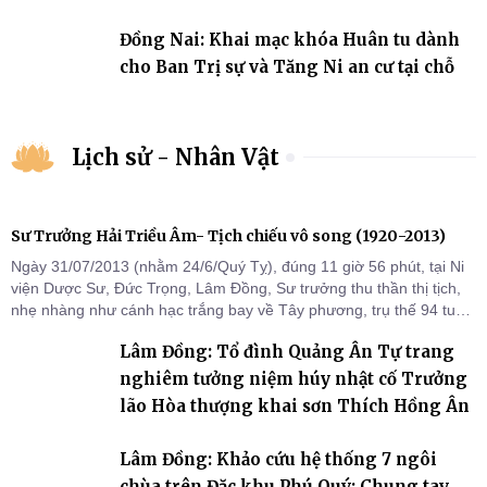
Đồng Nai: Khai mạc khóa Huân tu dành
cho Ban Trị sự và Tăng Ni an cư tại chỗ
Lịch sử - Nhân Vật
Sư Trưởng Hải Triều Âm- Tịch chiếu vô song (1920-2013)
Ngày 31/07/2013 (nhằm 24/6/Quý Tỵ), đúng 11 giờ 56 phút, tại Ni
viện Dược Sư, Đức Trọng, Lâm Đồng, Sư trưởng thu thần thị tịch,
nhẹ nhàng như cánh hạc trắng bay về Tây phương, trụ thế 94 tuổi
đời, 60 hạ lạp.
Lâm Đồng: Tổ đình Quảng Ân Tự trang
nghiêm tưởng niệm húy nhật cố Trưởng
lão Hòa thượng khai sơn Thích Hồng Ân
Lâm Đồng: Khảo cứu hệ thống 7 ngôi
chùa trên Đặc khu Phú Quý: Chung tay