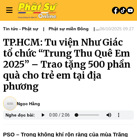
Tin tức - Phật sự
Phật sự miền Đông
06/10/2025 09:27
Ni giới
Tin Tức Hoạt Động
TP.HCM: Tu viện Như Giác
tổ chức “Trung Thu Quê Em
2025” – Trao tặng 500 phần
quà cho trẻ em tại địa
phương
Ngọc Hằng
Nghe đọc bài:
PSO – Trong không khí rộn ràng của mùa Trăng