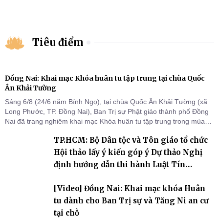
Tiêu điểm
Đồng Nai: Khai mạc Khóa huân tu tập trung tại chùa Quốc
Ân Khải Tường
Sáng 6/8 (24/6 năm Bính Ngọ), tại chùa Quốc Ân Khải Tường (xã
Long Phước, TP. Đồng Nai), Ban Trị sự Phật giáo thành phố Đồng
Nai đã trang nghiêm khai mạc Khóa huân tu tập trung trong mùa
An cư kiết hạ Phật lịch 2570 dành cho chư Tăng hành giả an cư tại
TP.HCM: Bộ Dân tộc và Tôn giáo tổ chức
chỗ khu vực VII, VIII và trường hạ chùa Quốc Ân Khải Tường.
Hội thảo lấy ý kiến góp ý Dự thảo Nghị
định hướng dẫn thi hành Luật Tín
ngưỡng, tôn giáo
[Video] Đồng Nai: Khai mạc khóa Huân
tu dành cho Ban Trị sự và Tăng Ni an cư
tại chỗ