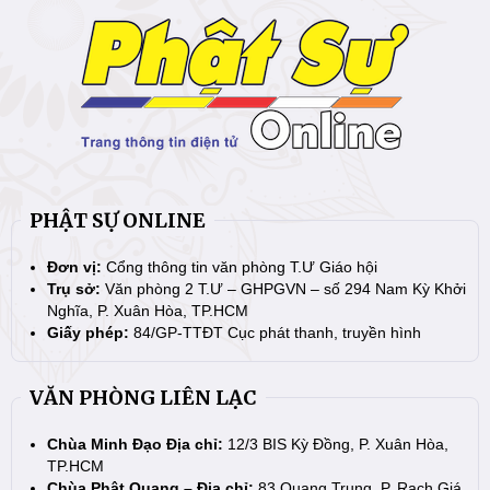
PHẬT SỰ ONLINE
Đơn vị:
Cổng thông tin văn phòng T.Ư Giáo hội
Trụ sở:
Văn phòng 2 T.Ư – GHPGVN – số 294 Nam Kỳ Khởi
Nghĩa, P. Xuân Hòa, TP.HCM
Giấy phép:
84/GP-TTĐT Cục phát thanh, truyền hình
VĂN PHÒNG LIÊN LẠC
Chùa Minh Đạo Địa chỉ:
12/3 BIS Kỳ Đồng, P. Xuân Hòa,
TP.HCM
Chùa Phật Quang – Địa chỉ:
83 Quang Trung, P. Rạch Giá,