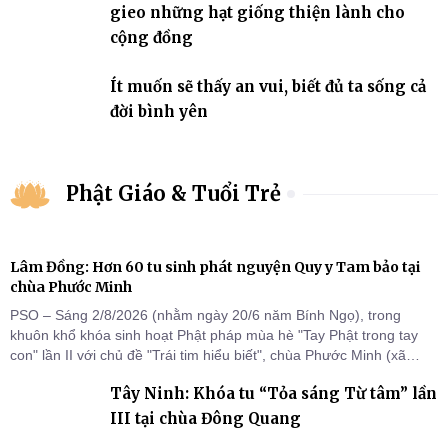
gieo những hạt giống thiện lành cho
cộng đồng
Ít muốn sẽ thấy an vui, biết đủ ta sống cả
đời bình yên
Phật Giáo & Tuổi Trẻ
Lâm Đồng: Hơn 60 tu sinh phát nguyện Quy y Tam bảo tại
chùa Phước Minh
PSO – Sáng 2/8/2026 (nhằm ngày 20/6 năm Bính Ngọ), trong
khuôn khổ khóa sinh hoạt Phật pháp mùa hè "Tay Phật trong tay
con" lần II với chủ đề "Trái tim hiểu biết", chùa Phước Minh (xã
Hàm Kiệm) đã trang nghiêm tổ chức lễ phát nguyện quy y Tam bảo
Tây Ninh: Khóa tu “Tỏa sáng Từ tâm” lần
cho hơn 60 tu sinh.
III tại chùa Đông Quang