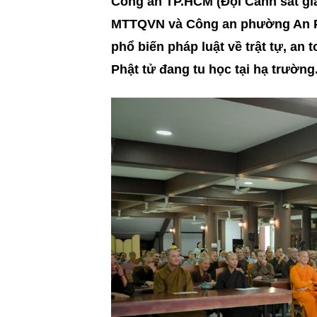
Công an TP.HCM (Đội Cảnh sát gi
MTTQVN và Công an phường An Ph
phổ biến pháp luật về trật tự, an
Phật tử đang tu học tại hạ trường