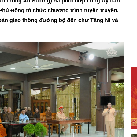
ao thông An Sương) đã phối hợp cùng Ủy ban
ú Đông tổ chức chương trình tuyên truyền,
 toàn giao thông đường bộ đến chư Tăng Ni và
.