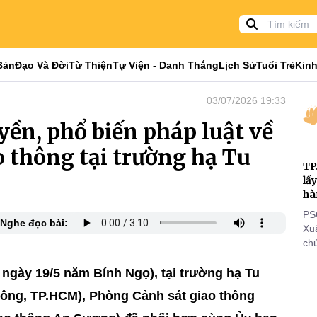
Bản
Đạo Và Đời
Từ Thiện
Tự Viện - Danh Thắng
Lịch Sử
Tuổi Trẻ
Kinh
03/07/2026 19:33
ền, phổ biến pháp luật về
ao thông tại trường hạ Tu
TP
lấ
hà
PS
Nghe đọc bài:
Xu
chứ
tôn
cá
ngày 19/5 năm Bính Ngọ), tại trường hạ Tu
thi
ông, TP.HCM), Phòng Cảnh sát giao thông
đi