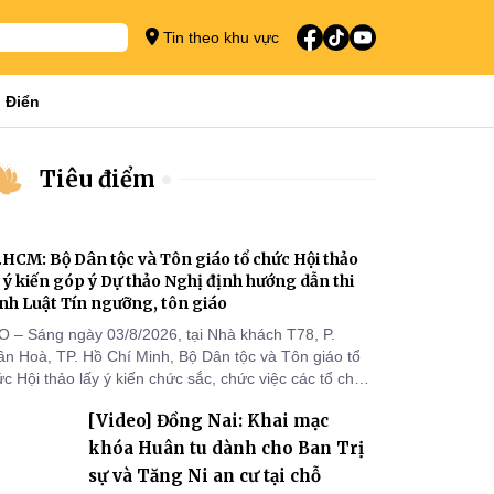
Tin theo khu vực
 Điển
Tiêu điểm
.HCM: Bộ Dân tộc và Tôn giáo tổ chức Hội thảo
y ý kiến góp ý Dự thảo Nghị định hướng dẫn thi
nh Luật Tín ngưỡng, tôn giáo
O – Sáng ngày 03/8/2026, tại Nhà khách T78, P.
ân Hoà, TP. Hồ Chí Minh, Bộ Dân tộc và Tôn giáo tổ
c Hội thảo lấy ý kiến chức sắc, chức việc các tổ chức
 giáo, người đại diện, Ban Quản lý cơ sở tín ngưỡng
[Video] Đồng Nai: Khai mạc
c tỉnh, thành phố khu vực phía Nam nhằm góp ý hoàn
ện hồ sơ Dự thảo Nghị định quy định chi tiết một số
khóa Huân tu dành cho Ban Trị
ều và biện pháp để tổ chức
sự và Tăng Ni an cư tại chỗ