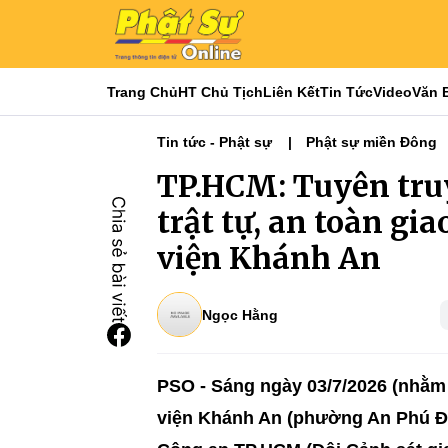
Trang Chủ
HT Chủ Tịch
Liên Kết
Tin Tức
Video
Văn 
Tin tức - Phật sự
Phật sự miền Đông
TP.HCM: Tuyên truy
trật tự, an toàn gi
viện Khánh An
Ngọc Hằng
PSO - Sáng ngày 03/7/2026 (nhằm 
viện Khánh An (phường An Phú Đ