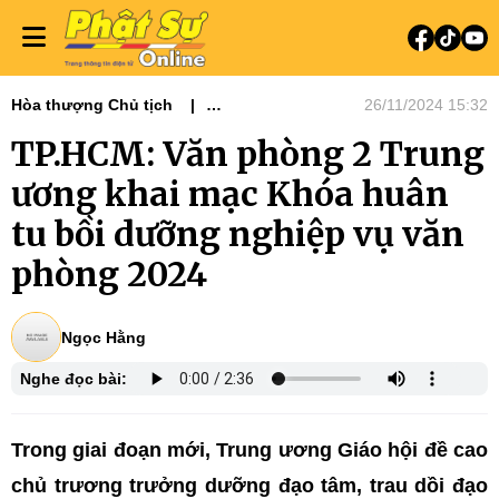
Hòa thượng Chủ tịch
26/11/2024 15:32
Tin tức - Phật sự
Phật sự miền Đông
TP.HCM: Văn phòng 2 Trung
Nổi bật
Tiêu điểm
ương khai mạc Khóa huân
tu bồi dưỡng nghiệp vụ văn
phòng 2024
Ngọc Hằng
Nghe đọc bài:
Trong giai đoạn mới, Trung ương Giáo hội đề cao
chủ trương trưởng dưỡng đạo tâm, trau dồi đạo