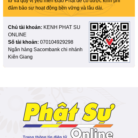
tử và quý vị yêu mến Đạo Phật để có được kinh phí
đảm bảo sự hoạt động bền vững và lâu dài.
Chủ tài khoản:
KENH PHAT SU
ONLINE
Số tài khoản:
070104929298
Ngân hàng Sacombank chi nhánh
Kiên Giang