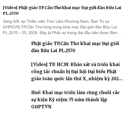
[Video] Phật giáo TP.Cần Thơ khai mạc Đại giới đàn Bửu Lai
PL.2570
Sáng 8/8, tại Thiền viện Trúc Lâm Phương Nam, Ban Trị sự
GHPGVN TP.Cần Thơ long trọng khai mạc Đại giới đàn Bửu Lai
PL.2570 – PL.2026. Đây là Phật sự trọng đại đầu tiên được Ban Trị
sự triển khai sau thành công của Đại hội Phật giáo thành phố lần
Phật giáo TP.Cần Thơ khai mạc Đại giới
thứ I, thể hiện sự quan tâm đối với công tác truyền giới, đào tạo
Tăng tài và tiếp nối mạng mạch Tăng-g
đàn Bửu Lai PL.2570
[Video] TP. HCM: Khảo sát và triển khai
công tác chuẩn bị Đại hội Đại biểu Phật
giáo toàn quốc lần thứ X, nhiệm kỳ 2026-
2031
Huế: Khai mạc triển lãm cùng chuỗi các
sự kiện Kỷ niệm 75 năm thành lập
GĐPTVN