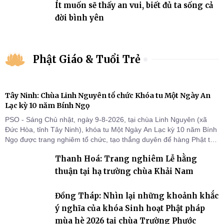
Ít muốn sẽ thấy an vui, biết đủ ta sống cả
đời bình yên
Phật Giáo & Tuổi Trẻ
Tây Ninh: Chùa Linh Nguyên tổ chức Khóa tu Một Ngày An
Lạc kỳ 10 năm Bính Ngọ
PSO - Sáng Chủ nhật, ngày 9-8-2026, tại chùa Linh Nguyên (xã
Đức Hòa, tỉnh Tây Ninh), khóa tu Một Ngày An Lạc kỳ 10 năm Bính
Ngọ được trang nghiêm tổ chức, tạo thắng duyên để hàng Phật tử
tại gia trở về nương tựa Tam bảo, lắng đọng thân tâm và vun bồi
Thanh Hoá: Trang nghiêm Lễ hằng
đời sống thiện lành.
thuận tại hạ trường chùa Khải Nam
Đồng Tháp: Nhìn lại những khoảnh khắc
ý nghĩa của khóa Sinh hoạt Phật pháp
mùa hè 2026 tại chùa Trường Phước