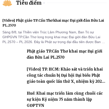
Tiêu điểm
[Video] Phật giáo TP.Cần Thơ khai mạc Đại giới đàn Bửu Lai
PL.2570
Sáng 8/8, tại Thiền viện Trúc Lâm Phương Nam, Ban Trị sự
GHPGVN TP.Cần Thơ long trọng khai mạc Đại giới đàn Bửu Lai
PL.2570 – PL.2026. Đây là Phật sự trọng đại đầu tiên được Ban Trị
sự triển khai sau thành công của Đại hội Phật giáo thành phố lần
Phật giáo TP.Cần Thơ khai mạc Đại giới
thứ I, thể hiện sự quan tâm đối với công tác truyền giới, đào tạo
Tăng tài và tiếp nối mạng mạch Tăng-g
đàn Bửu Lai PL.2570
[Video] TP. HCM: Khảo sát và triển khai
công tác chuẩn bị Đại hội Đại biểu Phật
giáo toàn quốc lần thứ X, nhiệm kỳ 2026-
2031
Huế: Khai mạc triển lãm cùng chuỗi các
sự kiện Kỷ niệm 75 năm thành lập
GĐPTVN