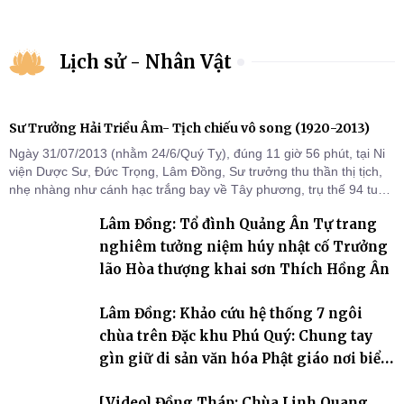
Lịch sử - Nhân Vật
Sư Trưởng Hải Triều Âm- Tịch chiếu vô song (1920-2013)
Ngày 31/07/2013 (nhằm 24/6/Quý Tỵ), đúng 11 giờ 56 phút, tại Ni
viện Dược Sư, Đức Trọng, Lâm Đồng, Sư trưởng thu thần thị tịch,
nhẹ nhàng như cánh hạc trắng bay về Tây phương, trụ thế 94 tuổi
đời, 60 hạ lạp.
Lâm Đồng: Tổ đình Quảng Ân Tự trang
nghiêm tưởng niệm húy nhật cố Trưởng
lão Hòa thượng khai sơn Thích Hồng Ân
Lâm Đồng: Khảo cứu hệ thống 7 ngôi
chùa trên Đặc khu Phú Quý: Chung tay
gìn giữ di sản văn hóa Phật giáo nơi biển
đảo
[Video] Đồng Tháp: Chùa Linh Quang