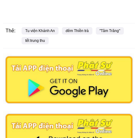
Thẻ:
Tu viện Khánh An
đêm Thiền trà
"Tâm Trăng"
tết trung thu