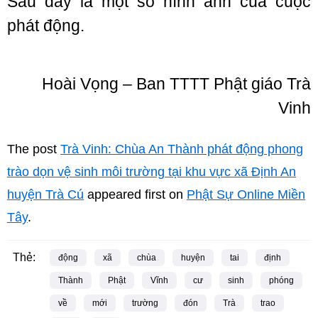
Sau đây là một số hình ảnh của cuộc
phát động.
Hoài Vọng – Ban TTTT Phật giáo Trà
Vinh
The post
Trà Vinh: Chùa An Thành phát động phong
trào dọn vệ sinh môi trường tại khu vực xã Định An
huyện Trà Cú
appeared first on
Phật Sự Online Miền
Tây
.
Thẻ:
động
xã
chùa
huyện
tai
định
Thành
Phật
Vĩnh
cư
sinh
phóng
về
mới
trường
đón
Trà
trao