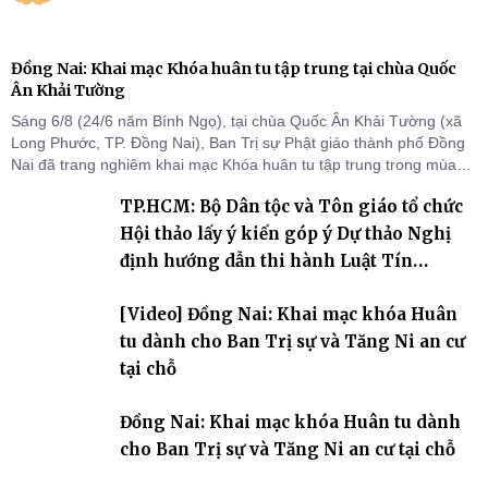
Đồng Nai: Khai mạc Khóa huân tu tập trung tại chùa Quốc
Ân Khải Tường
Sáng 6/8 (24/6 năm Bính Ngọ), tại chùa Quốc Ân Khải Tường (xã
Long Phước, TP. Đồng Nai), Ban Trị sự Phật giáo thành phố Đồng
Nai đã trang nghiêm khai mạc Khóa huân tu tập trung trong mùa
An cư kiết hạ Phật lịch 2570 dành cho chư Tăng hành giả an cư tại
TP.HCM: Bộ Dân tộc và Tôn giáo tổ chức
chỗ khu vực VII, VIII và trường hạ chùa Quốc Ân Khải Tường.
Hội thảo lấy ý kiến góp ý Dự thảo Nghị
định hướng dẫn thi hành Luật Tín
ngưỡng, tôn giáo
[Video] Đồng Nai: Khai mạc khóa Huân
tu dành cho Ban Trị sự và Tăng Ni an cư
tại chỗ
Đồng Nai: Khai mạc khóa Huân tu dành
cho Ban Trị sự và Tăng Ni an cư tại chỗ