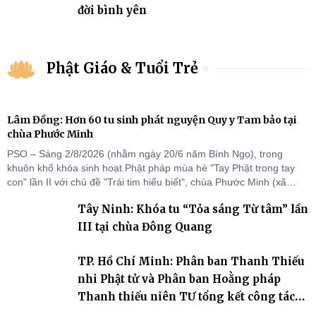
đời bình yên
Phật Giáo & Tuổi Trẻ
Lâm Đồng: Hơn 60 tu sinh phát nguyện Quy y Tam bảo tại
chùa Phước Minh
PSO – Sáng 2/8/2026 (nhằm ngày 20/6 năm Bính Ngọ), trong
khuôn khổ khóa sinh hoạt Phật pháp mùa hè "Tay Phật trong tay
con" lần II với chủ đề "Trái tim hiểu biết", chùa Phước Minh (xã
Hàm Kiệm) đã trang nghiêm tổ chức lễ phát nguyện quy y Tam bảo
Tây Ninh: Khóa tu “Tỏa sáng Từ tâm” lần
cho hơn 60 tu sinh.
III tại chùa Đông Quang
TP. Hồ Chí Minh: Phân ban Thanh Thiếu
nhi Phật tử và Phân ban Hoằng pháp
Thanh thiếu niên TƯ tổng kết công tác
Phật sự nhiệm kỳ IX (2022 – 2027)