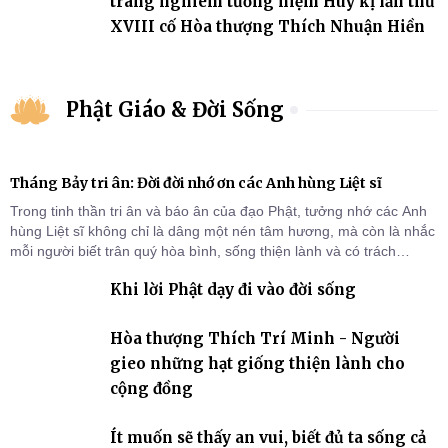
trang nghiêm tưởng niệm Húy kị lần thứ
XVIII cố Hòa thượng Thích Nhuận Hiền
Phật Giáo & Đời Sống
Tháng Bảy tri ân: Đời đời nhớ ơn các Anh hùng Liệt sĩ
Trong tinh thần tri ân và báo ân của đạo Phật, tưởng nhớ các Anh
hùng Liệt sĩ không chỉ là dâng một nén tâm hương, mà còn là nhắc
mỗi người biết trân quý hòa bình, sống thiện lành và có trách
nhiệm với quê hương, đất nước.
Khi lời Phật dạy đi vào đời sống
Hòa thượng Thích Trí Minh - Người
gieo những hạt giống thiện lành cho
cộng đồng
Ít muốn sẽ thấy an vui, biết đủ ta sống cả