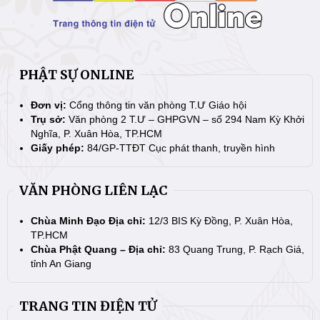
PHẬT SỰ ONLINE
Đơn vị:
Cổng thông tin văn phòng T.Ư Giáo hội
Trụ sở:
Văn phòng 2 T.Ư – GHPGVN – số 294 Nam Kỳ Khởi
Nghĩa, P. Xuân Hòa, TP.HCM
Giấy phép:
84/GP-TTĐT Cục phát thanh, truyền hình
VĂN PHÒNG LIÊN LẠC
Chùa Minh Đạo Địa chỉ:
12/3 BIS Kỳ Đồng, P. Xuân Hòa,
TP.HCM
Chùa Phật Quang – Địa chỉ:
83 Quang Trung, P. Rạch Giá,
tỉnh An Giang
TRANG TIN ĐIỆN TỬ