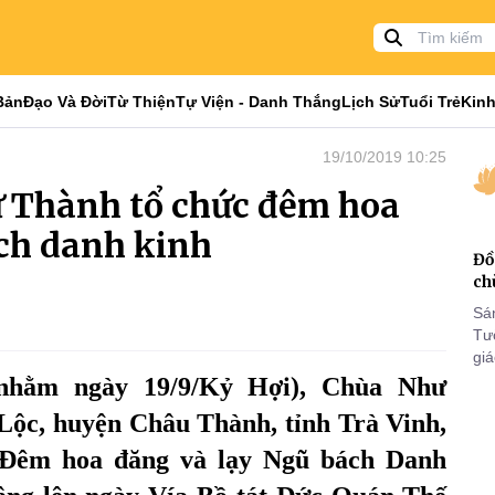
Bản
Đạo Và Đời
Từ Thiện
Tự Viện - Danh Thắng
Lịch Sử
Tuổi Trẻ
Kinh
19/10/2019 10:25
ư Thành tổ chức đêm hoa
ch danh kinh
Đồ
ch
Sá
Tư
gi
Khó
nhằm ngày 19/9/Kỷ Hợi), Chùa Như
25
Lộc, huyện Châu Thành, tỉnh Trà Vinh,
VI
“Đêm hoa đăng và lạy Ngũ bách Danh