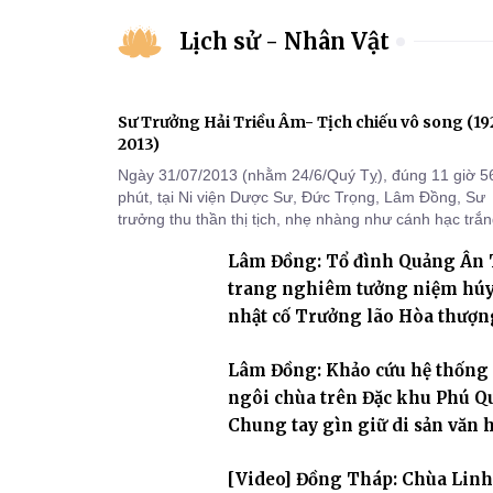
Lịch sử - Nhân Vật
Sư Trưởng Hải Triều Âm- Tịch chiếu vô song (1
2013)
Ngày 31/07/2013 (nhằm 24/6/Quý Tỵ), đúng 11 giờ 5
phút, tại Ni viện Dược Sư, Đức Trọng, Lâm Đồng, Sư
trưởng thu thần thị tịch, nhẹ nhàng như cánh hạc trắ
bay về Tây phương, trụ thế 94 tuổi đời, 60 hạ lạp.
Lâm Đồng: Tổ đình Quảng Ân
trang nghiêm tưởng niệm hú
nhật cố Trưởng lão Hòa thượn
khai sơn Thích Hồng Ân
Lâm Đồng: Khảo cứu hệ thống
ngôi chùa trên Đặc khu Phú Q
Chung tay gìn giữ di sản văn 
Phật giáo nơi biển đảo
[Video] Đồng Tháp: Chùa Linh