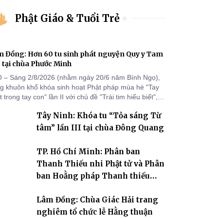
Phật Giáo & Tuổi Trẻ
 Đồng: Hơn 60 tu sinh phát nguyện Quy y Tam
 tại chùa Phước Minh
 – Sáng 2/8/2026 (nhằm ngày 20/6 năm Bính Ngọ),
ng khuôn khổ khóa sinh hoạt Phật pháp mùa hè "Tay
 trong tay con" lần II với chủ đề "Trái tim hiểu biết",
a Phước Minh (xã Hàm Kiệm) đã trang nghiêm tổ
Tây Ninh: Khóa tu “Tỏa sáng Từ
c lễ phát nguyện quy y Tam bảo cho hơn 60 tu sinh.
tâm” lần III tại chùa Đông Quang
TP. Hồ Chí Minh: Phân ban
Thanh Thiếu nhi Phật tử và Phân
ban Hoằng pháp Thanh thiếu
niên TƯ tổng kết công tác Phật sự
Lâm Đồng: Chùa Giác Hải trang
nhiệm kỳ IX (2022 – 2027)
nghiêm tổ chức lễ Hằng thuận