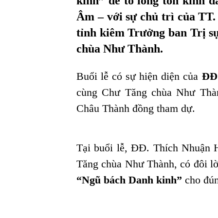
kinh” để tỏ lòng tôn kính 
Âm – với sự chủ trì của 
tỉnh kiêm Trưởng ban Trị 
chùa Như Thành.
Buổi lễ có sự hiện diện của
ĐĐ
cùng Chư Tăng chùa Như Thành
Châu Thành đồng tham dự.
Tại buổi lễ, ĐĐ. Thích Nhuận H
Tăng chùa Như Thành, có đôi lờ
“Ngũ bách Danh kinh”
cho đún