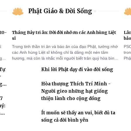
Phật Giáo & Đời Sống
920-
Tháng Bảy tri ân: Đời đời nhớ ơn các Anh hùng Liệt
Lâm
sĩ
bảo
6
Trong tinh thần tri ân và báo ân của đạo Phật, tưởng nhớ
PSO
các Anh hùng Liệt sĩ không chỉ là dâng một nén tâm
tro
ng
hương, mà còn là nhắc mỗi người biết trân quý hòa bình,
Phật
sống thiện lành và có trách nhiệm với quê hương, đất
chù
 Tự
Khi lời Phật dạy đi vào đời sống
nước.
chứ
y
Hòa thượng Thích Trí Minh -
g
Người gieo những hạt giống
 7
thiện lành cho cộng đồng
uý:
Ít muốn sẽ thấy an vui, biết đủ ta
hóa
sống cả đời bình yên