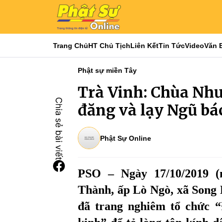
Trang Chủ
HT Chủ Tịch
Liên Kết
Tin Tức
Video
Văn 
Phật sự miền Tây
Trà Vinh: Chùa Nh
đăng và lạy Ngũ bá
Phật Sự Online
PSO – Ngày 17/10/2019 (
Thành, ấp Lò Ngò, xã Song 
đã trang nghiêm tổ chức 