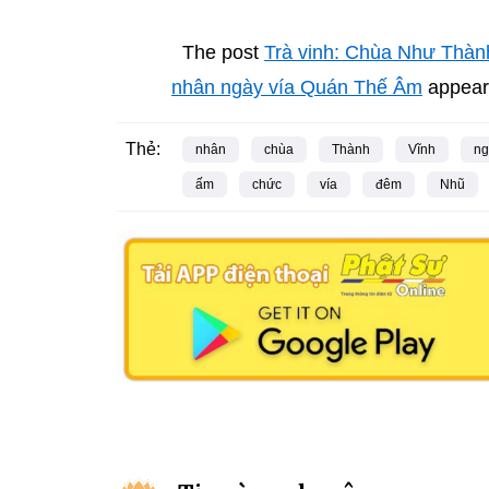
The post
Trà vinh: Chùa Như Thàn
nhân ngày vía Quán Thế Âm
appeare
Thẻ:
nhân
chùa
Thành
Vĩnh
ng
ấm
chức
vía
đêm
Nhũ