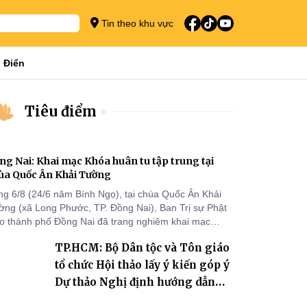
Tin theo khu vực
 Điển
Tiêu điểm
ng Nai: Khai mạc Khóa huân tu tập trung tại
ùa Quốc Ân Khải Tường
ng 6/8 (24/6 năm Bính Ngọ), tại chùa Quốc Ân Khải
ờng (xã Long Phước, TP. Đồng Nai), Ban Trị sự Phật
áo thành phố Đồng Nai đã trang nghiêm khai mạc
a huân tu tập trung trong mùa An cư kiết hạ Phật lịch
TP.HCM: Bộ Dân tộc và Tôn giáo
70 dành cho chư Tăng hành giả an cư tại chỗ khu vực
I, VIII và trường hạ chùa Quốc Ân Khải Tường.
tổ chức Hội thảo lấy ý kiến góp ý
Dự thảo Nghị định hướng dẫn
thi hành Luật Tín ngưỡng, tôn