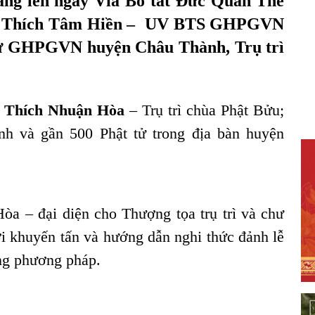
dâng lên ngày Vía Bồ tát Đức Quán Thế
TT. Thích Tâm Hiền – UV BTS GHPGVN
sự GHPGVN huyện Châu Thành, Trụ trì
 Thích Nhuận Hòa
– Trụ trì chùa Phật Bửu;
 và gần 500 Phật tử trong địa bàn huyện
òa – đại diện cho Thượng tọa trụ trì và chư
i khuyến tấn và hướng dẫn nghi thức đảnh lễ
g phương pháp.