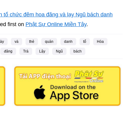
h tổ chức đêm hoa đăng và lạy Ngũ bách danh
d first on
Phật Sự Online Miền Tây
.
ày
và
thẻ
quản
danh
tổ
Hòa
đăng
Trà
Lậy
Ngũ
bách