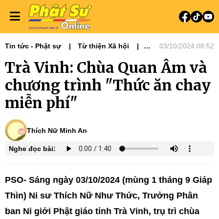
Tin tức - Phật sự
Từ thiện Xã hội
03/10/2024 08:52
Phật sự miền Tây
Ni giới
Trà Vinh: Chùa Quan Âm và
Tin Tức Hoạt Động
Từ Thiện Xã Hội
chương trình "Thức ăn chay
miễn phí"
Thích Nữ Minh An
Nghe đọc bài:
PSO- Sáng ngày 03/10/2024 (mùng 1 tháng 9 Giáp
Thìn) Ni sư Thích Nữ Như Thức, Trưởng Phân
ban Ni giới Phật giáo tỉnh Trà Vinh, trụ trì chùa