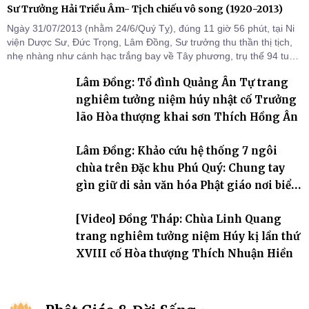
Sư Trưởng Hải Triều Âm- Tịch chiếu vô song (1920-2013)
Ngày 31/07/2013 (nhằm 24/6/Quý Tỵ), đúng 11 giờ 56 phút, tại Ni
viện Dược Sư, Đức Trọng, Lâm Đồng, Sư trưởng thu thần thị tịch,
nhẹ nhàng như cánh hạc trắng bay về Tây phương, trụ thế 94 tuổi
đời, 60 hạ lạp.
Lâm Đồng: Tổ đình Quảng Ân Tự trang
nghiêm tưởng niệm húy nhật cố Trưởng
lão Hòa thượng khai sơn Thích Hồng Ân
Lâm Đồng: Khảo cứu hệ thống 7 ngôi
chùa trên Đặc khu Phú Quý: Chung tay
gìn giữ di sản văn hóa Phật giáo nơi biển
đảo
[Video] Đồng Tháp: Chùa Linh Quang
trang nghiêm tưởng niệm Húy kị lần thứ
XVIII cố Hòa thượng Thích Nhuận Hiền