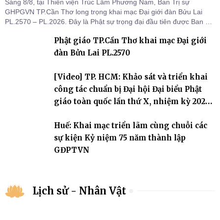
Sáng 8/8, tại Thiền viện Trúc Lâm Phương Nam, Ban Trị sự
GHPGVN TP.Cần Thơ long trọng khai mạc Đại giới đàn Bửu Lai
PL.2570 – PL.2026. Đây là Phật sự trọng đại đầu tiên được Ban Trị
sự triển khai sau thành công của Đại hội Phật giáo thành phố lần
Phật giáo TP.Cần Thơ khai mạc Đại giới
thứ I, thể hiện sự quan tâm đối với công tác truyền giới, đào tạo
Tăng tài và tiếp nối mạng mạch Tăng-g
đàn Bửu Lai PL.2570
[Video] TP. HCM: Khảo sát và triển khai
công tác chuẩn bị Đại hội Đại biểu Phật
giáo toàn quốc lần thứ X, nhiệm kỳ 2026-
2031
Huế: Khai mạc triển lãm cùng chuỗi các
sự kiện Kỷ niệm 75 năm thành lập
GĐPTVN
Lịch sử - Nhân Vật