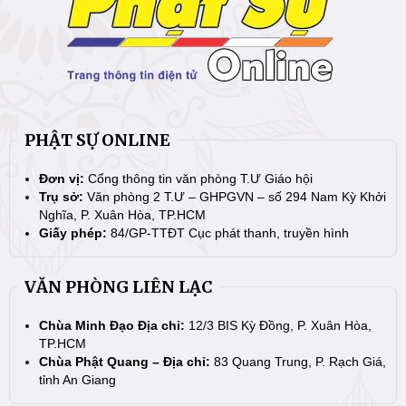
PHẬT SỰ ONLINE
Đơn vị:
Cổng thông tin văn phòng T.Ư Giáo hội
Trụ sở:
Văn phòng 2 T.Ư – GHPGVN – số 294 Nam Kỳ Khởi
Nghĩa, P. Xuân Hòa, TP.HCM
Giấy phép:
84/GP-TTĐT Cục phát thanh, truyền hình
VĂN PHÒNG LIÊN LẠC
Chùa Minh Đạo Địa chỉ:
12/3 BIS Kỳ Đồng, P. Xuân Hòa,
TP.HCM
Chùa Phật Quang – Địa chỉ:
83 Quang Trung, P. Rạch Giá,
tỉnh An Giang