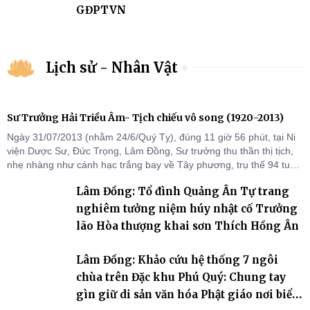
GĐPTVN
Lịch sử - Nhân Vật
Sư Trưởng Hải Triều Âm- Tịch chiếu vô song (1920-2013)
Ngày 31/07/2013 (nhằm 24/6/Quý Tỵ), đúng 11 giờ 56 phút, tại Ni
viện Dược Sư, Đức Trọng, Lâm Đồng, Sư trưởng thu thần thị tịch,
nhẹ nhàng như cánh hạc trắng bay về Tây phương, trụ thế 94 tuổi
đời, 60 hạ lạp.
Lâm Đồng: Tổ đình Quảng Ân Tự trang
nghiêm tưởng niệm húy nhật cố Trưởng
lão Hòa thượng khai sơn Thích Hồng Ân
Lâm Đồng: Khảo cứu hệ thống 7 ngôi
chùa trên Đặc khu Phú Quý: Chung tay
gìn giữ di sản văn hóa Phật giáo nơi biển