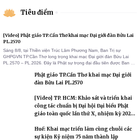
Tiêu điểm
[Video] Phật giáo TP.Cần Thơ khai mạc Đại giới đàn Bửu Lai
PL.2570
Sáng 8/8, tại Thiền viện Trúc Lâm Phương Nam, Ban Trị sự
GHPGVN TP.Cần Thơ long trọng khai mạc Đại giới đàn Bửu Lai
PL.2570 – PL.2026. Đây là Phật sự trọng đại đầu tiên được Ban Trị
sự triển khai sau thành công của Đại hội Phật giáo thành phố lần
Phật giáo TP.Cần Thơ khai mạc Đại giới
thứ I, thể hiện sự quan tâm đối với công tác truyền giới, đào tạo
Tăng tài và tiếp nối mạng mạch Tăng-g
đàn Bửu Lai PL.2570
[Video] TP. HCM: Khảo sát và triển khai
công tác chuẩn bị Đại hội Đại biểu Phật
giáo toàn quốc lần thứ X, nhiệm kỳ 2026-
2031
Huế: Khai mạc triển lãm cùng chuỗi các
sự kiện Kỷ niệm 75 năm thành lập