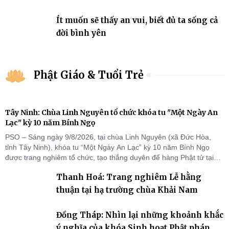
Ít muốn sẽ thấy an vui, biết đủ ta sống cả
đời bình yên
Phật Giáo & Tuổi Trẻ
Tây Ninh: Chùa Linh Nguyên tổ chức khóa tu "Một Ngày An
Lạc" kỳ 10 năm Bính Ngọ
PSO – Sáng ngày 9/8/2026, tại chùa Linh Nguyên (xã Đức Hòa,
tỉnh Tây Ninh), khóa tu “Một Ngày An Lạc” kỳ 10 năm Bính Ngọ
được trang nghiêm tổ chức, tạo thắng duyên để hàng Phật tử tại
gia trở về nương tựa Tam bảo, lắng đọng thân tâm và vun bồi đời
Thanh Hoá: Trang nghiêm Lễ hằng
sống thiện lành.
thuận tại hạ trường chùa Khải Nam
Đồng Tháp: Nhìn lại những khoảnh khắc
ý nghĩa của khóa Sinh hoạt Phật pháp