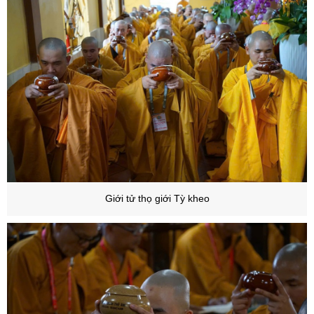
G
iới tử thọ giới Tỳ kheo