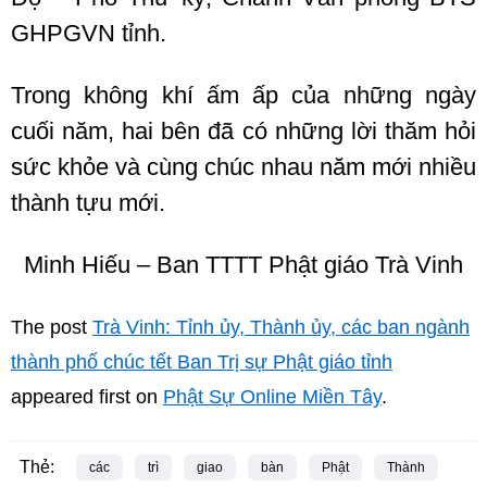
GHPGVN tỉnh.
Trong không khí ấm ấp của những ngày
cuối năm, hai bên đã có những lời thăm hỏi
sức khỏe và cùng chúc nhau năm mới nhiều
thành tựu mới.
Minh Hiếu – Ban TTTT Phật giáo Trà Vinh
The post
Trà Vinh: Tỉnh ủy, Thành ủy, các ban ngành
thành phố chúc tết Ban Trị sự Phật giáo tỉnh
appeared first on
Phật Sự Online Miền Tây
.
Thẻ:
các
trì
giao
bàn
Phật
Thành