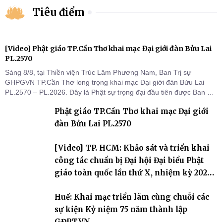
Tiêu điểm
[Video] Phật giáo TP.Cần Thơ khai mạc Đại giới đàn Bửu Lai
PL.2570
Sáng 8/8, tại Thiền viện Trúc Lâm Phương Nam, Ban Trị sự
GHPGVN TP.Cần Thơ long trọng khai mạc Đại giới đàn Bửu Lai
PL.2570 – PL.2026. Đây là Phật sự trọng đại đầu tiên được Ban Trị
sự triển khai sau thành công của Đại hội Phật giáo thành phố lần
Phật giáo TP.Cần Thơ khai mạc Đại giới
thứ I, thể hiện sự quan tâm đối với công tác truyền giới, đào tạo
Tăng tài và tiếp nối mạng mạch Tăng-g
đàn Bửu Lai PL.2570
[Video] TP. HCM: Khảo sát và triển khai
công tác chuẩn bị Đại hội Đại biểu Phật
giáo toàn quốc lần thứ X, nhiệm kỳ 2026-
2031
Huế: Khai mạc triển lãm cùng chuỗi các
sự kiện Kỷ niệm 75 năm thành lập
GĐPTVN