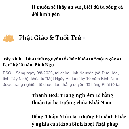
Ít muốn sẽ thấy an vui, biết đủ ta sống cả
đời bình yên
Phật Giáo & Tuổi Trẻ
Tây Ninh: Chùa Linh Nguyên tổ chức khóa tu "Một Ngày An
Lạc" kỳ 10 năm Bính Ngọ
PSO – Sáng ngày 9/8/2026, tại chùa Linh Nguyên (xã Đức Hòa,
tỉnh Tây Ninh), khóa tu “Một Ngày An Lạc” kỳ 10 năm Bính Ngọ
được trang nghiêm tổ chức, tạo thắng duyên để hàng Phật tử tại
gia trở về nương tựa Tam bảo, lắng đọng thân tâm và vun bồi đời
Thanh Hoá: Trang nghiêm Lễ hằng
sống thiện lành.
thuận tại hạ trường chùa Khải Nam
Đồng Tháp: Nhìn lại những khoảnh khắc
ý nghĩa của khóa Sinh hoạt Phật pháp