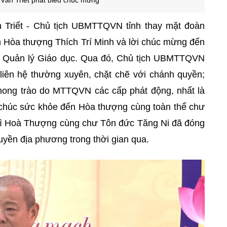
Văn Triết phát biểu chúc mừng
 Triết - Chủ tịch UBMTTQVN tỉnh thay mặt đoàn
ến Hòa thượng Thích Trí Minh và lời chúc mừng đến
ĩ Quản lý Giáo dục. Qua đó, Chủ tịch UBMTTQVN
 liên hệ thường xuyên, chặt chẽ với chánh quyền;
phong trào do MTTQVN các cấp phát động, nhất là
ời chúc sức khỏe đến Hòa thượng cùng toàn thể chư
 gì Hoà Thượng cùng chư Tôn đức Tăng Ni đã đóng
yền địa phương trong thời gian qua.