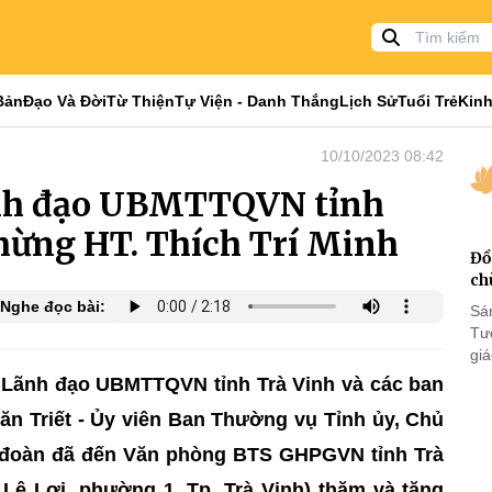
Bản
Đạo Và Đời
Từ Thiện
Tự Viện - Danh Thắng
Lịch Sử
Tuổi Trẻ
Kinh
10/10/2023 08:42
ãnh đạo UBMTTQVN tỉnh
mừng HT. Thích Trí Minh
Đồ
ch
Nghe đọc bài:
Sá
Tư
gi
Khó
n Lãnh đạo UBMTTQVN tỉnh Trà Vinh và các ban
25
n Triết - Ủy viên Ban Thường vụ Tỉnh ủy, Chủ
VI
 đoàn đã đến Văn phòng BTS GHPGVN tỉnh Trà
Lê Lợi, phường 1, Tp. Trà Vinh) thăm và tặng