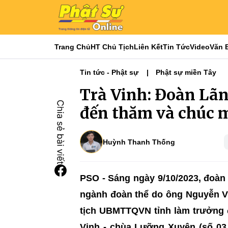
Trang Chủ
HT Chủ Tịch
Liên Kết
Tin Tức
Video
Văn 
Tin tức - Phật sự
Phật sự miền Tây
Trà Vinh: Đoàn L
đến thăm và chúc 
Huỳnh Thanh Thống
PSO - Sáng ngày 9/10/2023, đoà
ngành đoàn thể do ông Nguyễn Vă
tịch UBMTTQVN tỉnh làm trưởng
Vinh - chùa Lưỡng Xuyên (số 03 