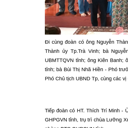
Đi cùng đoàn có ông Nguyễn Thàn
Thành ủy Tp.Trà Vinh; bà Nguyễ
UBMTTQVN tỉnh; ông Kiên Banh; 
tỉnh; bà Bùi Thị Nhã Hiền - Phó tr
Phó Chủ tịch UBND Tp, cùng các vị 
Tiếp đoàn có HT. Thích Trí Minh 
GHPGVN tỉnh, trụ trì chùa Lưỡng X