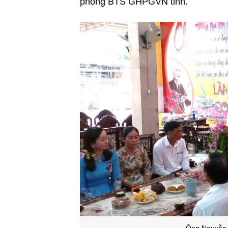
phòng BTS GHPGVN tỉnh.