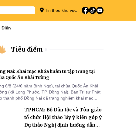
Tin theo khu vực
 Điển
Tiêu điểm
ng Nai: Khai mạc Khóa huân tu tập trung tại
ùa Quốc Ân Khải Tường
ng 6/8 (24/6 năm Bính Ngọ), tại chùa Quốc Ân Khải
ờng (xã Long Phước, TP. Đồng Nai), Ban Trị sự Phật
áo thành phố Đồng Nai đã trang nghiêm khai mạc
a huân tu tập trung trong mùa An cư kiết hạ Phật lịch
TP.HCM: Bộ Dân tộc và Tôn giáo
70 dành cho chư Tăng hành giả an cư tại chỗ khu vực
I, VIII và trường hạ chùa Quốc Ân Khải Tường.
tổ chức Hội thảo lấy ý kiến góp ý
Dự thảo Nghị định hướng dẫn
thi hành Luật Tín ngưỡng, tôn