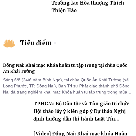
Trưởng lão Hòa thượng Thích
Thiện Hào
Tiêu điểm
Đồng Nai: Khai mạc Khóa huân tu tập trung tại chùa Quốc
Ân Khải Tường
Sáng 6/8 (24/6 năm Bính Ngọ), tại chùa Quốc Ân Khải Tường (xã
Long Phước, TP. Đồng Nai), Ban Trị sự Phật giáo thành phố Đồng
Nai đã trang nghiêm khai mạc Khóa huân tu tập trung trong mùa
An cư kiết hạ Phật lịch 2570 dành cho chư Tăng hành giả an cư tại
TP.HCM: Bộ Dân tộc và Tôn giáo tổ chức
chỗ khu vực VII, VIII và trường hạ chùa Quốc Ân Khải Tường.
Hội thảo lấy ý kiến góp ý Dự thảo Nghị
định hướng dẫn thi hành Luật Tín
ngưỡng, tôn giáo
[Video] Đồng Nai: Khai mạc khóa Huân