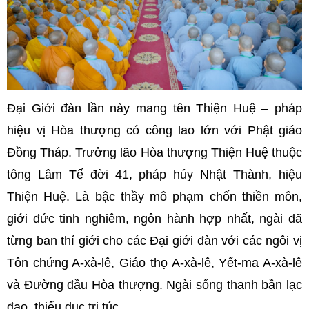
Đại Giới đàn lần này mang tên Thiện Huệ – pháp
hiệu vị Hòa thượng có công lao lớn với Phật giáo
Đồng Tháp. Trưởng lão Hòa thượng Thiện Huệ thuộc
tông Lâm Tế đời 41, pháp húy Nhật Thành, hiệu
Thiện Huệ. Là bậc thầy mô phạm chốn thiền môn,
giới đức tinh nghiêm, ngôn hành hợp nhất, ngài đã
từng ban thí giới cho các Đại giới đàn với các ngôi vị
Tôn chứng A-xà-lê, Giáo thọ A-xà-lê, Yết-ma A-xà-lê
và Đường đầu Hòa thượng. Ngài sống thanh bần lạc
đạo, thiểu dục tri túc.