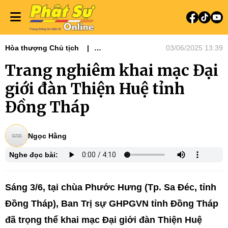
Hòa thượng Chủ tịch
03/06/2025 13:39
Tin tức - Phật sự
Phật sự miền Tây
Trang nghiêm khai mạc Đại
Phật sự TƯGH
Nổi bật
Tiêu điểm
giới đàn Thiện Huệ tỉnh
Đồng Tháp
Ngọc Hằng
Nghe đọc bài:
Sáng 3/6, tại chùa Phước Hưng (Tp. Sa Đéc, tỉnh
Đồng Tháp), Ban Trị sự GHPGVN tỉnh Đồng Tháp
đã trọng thể khai mạc Đại giới đàn Thiện Huệ