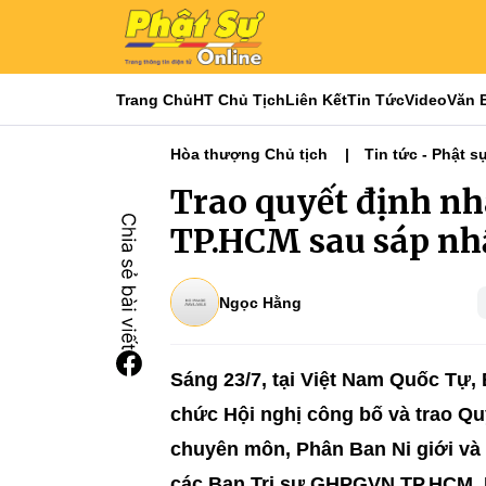
Trang Chủ
HT Chủ Tịch
Liên Kết
Tin Tức
Video
Văn 
Hòa thượng Chủ tịch
Tin tức - Phật s
Phật sự TƯGH
Nổi bật
Tiêu điểm
Trao quyết định nh
TP.HCM sau sáp nh
Ngọc Hằng
Sáng 23/7, tại Việt Nam Quốc Tự
chức Hội nghị công bố và trao Qu
chuyên môn, Phân Ban Ni giới và
các Ban Trị sự GHPGVN TP.HCM, 