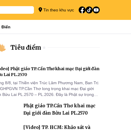
Tin theo khu vực
 Điển
Tiêu điểm
ideo] Phật giáo TP.Cần Thơ khai mạc Đại giới đàn
u Lai PL.2570
ng 8/8, tại Thiền viện Trúc Lâm Phương Nam, Ban Trị
 GHPGVN TP.Cần Thơ long trọng khai mạc Đại giới
n Bửu Lai PL.2570 – PL.2026. Đây là Phật sự trọng
 đầu tiên được Ban Trị sự triển khai sau thành công
Phật giáo TP.Cần Thơ khai mạc
 Đại hội Phật giáo thành phố lần thứ I, thể hiện sự
n tâm đối với công tác truyền giới, đào tạo Tăng tài
Đại giới đàn Bửu Lai PL.2570
 tiếp nối mạng mạch Tăng-g
[Video] TP. HCM: Khảo sát và