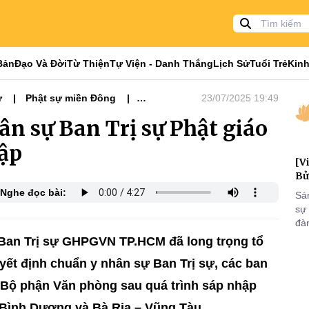
Bản
Đạo Và Đời
Từ Thiện
Tự Viện - Danh Thắng
Lịch Sử
Tuổi Trẻ
Kinh
ự
Phật sự miền Đông
23/07/2025 19:49
ân sự Ban Trị sự Phật giáo
ập
[V
Bử
Nghe đọc bài:
Sá
sự
đà
đại
, Ban Trị sự GHPGVN TP.HCM đã long trọng tổ
của
yết định chuẩn y nhân sự Ban Trị sự, các ban
qua
và
 Bộ phận Văn phòng sau quá trình sáp nhập
Bình Dương và Bà Rịa – Vũng Tàu.