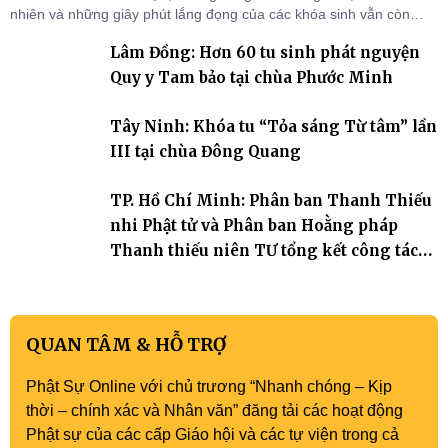
nhiên và những giây phút lắng đọng của các khóa sinh vẫn còn
đọng lại dưới mái chùa Trường Phước (xã Tân Hương, tỉnh Đồng
Lâm Đồng: Hơn 60 tu sinh phát nguyện
Tháp). Những tuần tu học ngắn ngủi nhưng đã trở thành hành
trang quý báu, gieo những hạt giống thiện l
Quy y Tam bảo tại chùa Phước Minh
Tây Ninh: Khóa tu “Tỏa sáng Từ tâm” lần
III tại chùa Đông Quang
TP. Hồ Chí Minh: Phân ban Thanh Thiếu
nhi Phật tử và Phân ban Hoằng pháp
Thanh thiếu niên TƯ tổng kết công tác
Phật sự nhiệm kỳ IX (2022 – 2027)
QUAN TÂM & HỖ TRỢ
Phật Sự Online với chủ trương “Nhanh chóng – Kịp
thời – chính xác và Nhân văn” đăng tải các hoạt động
Phật sự của các cấp Giáo hội và các tự viện trong cả