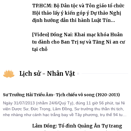
TP.HCM: Bộ Dân tộc và Tôn giáo tổ chức
Hội thảo lấy ý kiến góp ý Dự thảo Nghị
định hướng dẫn thi hành Luật Tín
ngưỡng, tôn giáo
[Video] Đồng Nai: Khai mạc khóa Huân
tu dành cho Ban Trị sự và Tăng Ni an cư
tại chỗ
Lịch sử - Nhân Vật
Sư Trưởng Hải Triều Âm- Tịch chiếu vô song (1920-2013)
Ngày 31/07/2013 (nhằm 24/6/Quý Tỵ), đúng 11 giờ 56 phút, tại Ni
viện Dược Sư, Đức Trọng, Lâm Đồng, Sư trưởng thu thần thị tịch,
nhẹ nhàng như cánh hạc trắng bay về Tây phương, trụ thế 94 tuổi
đời, 60 hạ lạp.
Lâm Đồng: Tổ đình Quảng Ân Tự trang