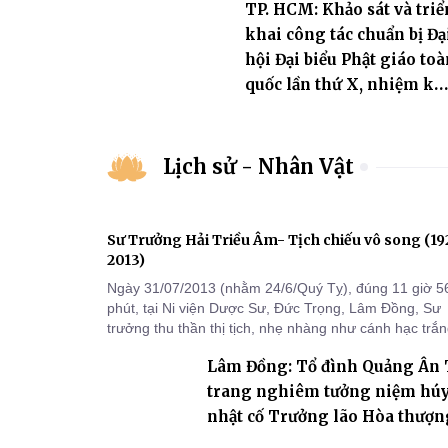
TP. HCM: Khảo sát và triể
khai công tác chuẩn bị Đạ
hội Đại biểu Phật giáo toà
quốc lần thứ X, nhiệm kỳ
2026-2031
Lịch sử - Nhân Vật
Sư Trưởng Hải Triều Âm- Tịch chiếu vô song (1
2013)
Ngày 31/07/2013 (nhằm 24/6/Quý Tỵ), đúng 11 giờ 5
phút, tại Ni viện Dược Sư, Đức Trọng, Lâm Đồng, Sư
trưởng thu thần thị tịch, nhẹ nhàng như cánh hạc trắ
bay về Tây phương, trụ thế 94 tuổi đời, 60 hạ lạp.
Lâm Đồng: Tổ đình Quảng Ân
trang nghiêm tưởng niệm hú
nhật cố Trưởng lão Hòa thượn
khai sơn Thích Hồng Ân