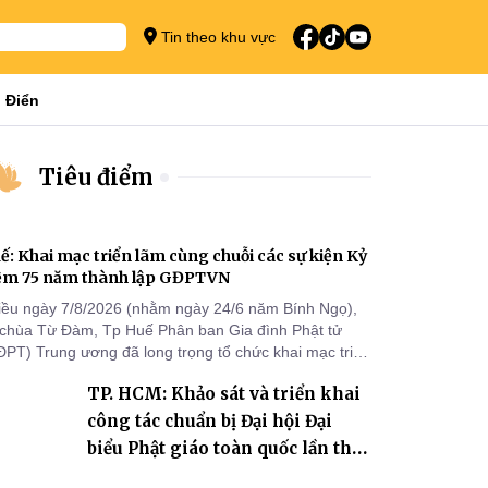
Tin theo khu vực
 Điển
Tiêu điểm
ế: Khai mạc triển lãm cùng chuỗi các sự kiện Kỷ
ệm 75 năm thành lập GĐPTVN
iều ngày 7/8/2026 (nhằm ngày 24/6 năm Bính Ngọ),
i chùa Từ Đàm, Tp Huế Phân ban Gia đình Phật tử
ĐPT) Trung ương đã long trọng tổ chức khai mạc triển
m cùng chuỗi các sự kiện chào mừng Kỷ niệm 75 năm
TP. HCM: Khảo sát và triển khai
ành lập GĐPTVN.
công tác chuẩn bị Đại hội Đại
biểu Phật giáo toàn quốc lần thứ
X, nhiệm kỳ 2026-2031