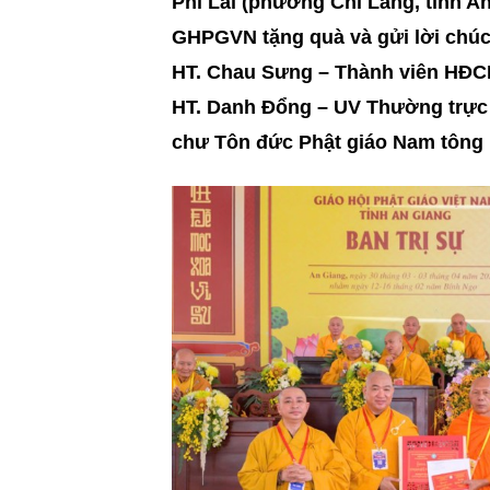
Phi Lai (phường Chi Lăng, tỉnh A
GHPGVN tặng quà và gửi lời chú
HT. Chau Sưng – Thành viên HĐ
HT. Danh Đổng – UV Thường trự
chư Tôn đức Phật giáo Nam tông 