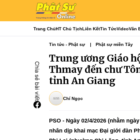
Trang Chủ
HT Chủ Tịch
Liên Kết
Tin Tức
Video
Văn 
Tin tức - Phật sự
Phật sự miền Tây
Trung ương Giáo h
Thmay đến chư Tô
tỉnh An Giang
Chí Ngọc
PSO - Ngày 02/4/2026 (nhằm ngày 
nhân dịp khai mạc Đại giới đàn Ph