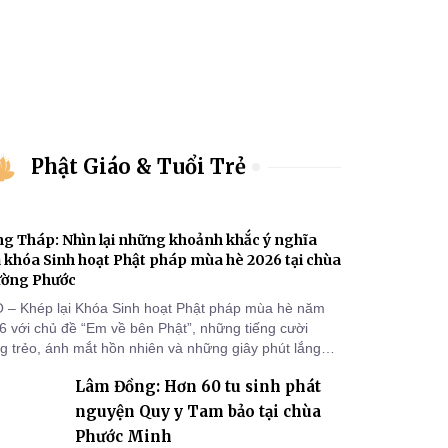
Phật Giáo & Tuổi Trẻ
g Tháp: Nhìn lại những khoảnh khắc ý nghĩa
 khóa Sinh hoạt Phật pháp mùa hè 2026 tại chùa
ường Phước
 – Khép lại Khóa Sinh hoạt Phật pháp mùa hè năm
6 với chủ đề “Em về bên Phật”, những tiếng cười
ng trẻo, ánh mắt hồn nhiên và những giây phút lắng
g của các khóa sinh vẫn còn đọng lại dưới mái chùa
Lâm Đồng: Hơn 60 tu sinh phát
ờng Phước (xã Tân Hương, tỉnh Đồng Tháp). Những
n tu học ngắn ngủi nhưng đã trở thành hành trang quý
nguyện Quy y Tam bảo tại chùa
, gieo những hạt giống thiện l
Phước Minh