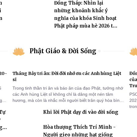
n
Đồng Tháp: Nhìn lại
i
những khoảnh khắc ý
n
nghĩa của khóa Sinh hoạt
Phật pháp mùa hè 2026 tại
chùa Trường Phước
Phật Giáo & Đời Sống
920-
Tháng Bảy tri ân: Đời đời nhớ ơn các Anh hùng Liệt
Đồn
sĩ
của
Tr
6
Trong tinh thần tri ân và báo ân của đạo Phật, tưởng nhớ
các Anh hùng Liệt sĩ không chỉ là dâng một nén tâm
PSO
ng
hương, mà còn là nhắc mỗi người biết trân quý hòa bình,
202
sống thiện lành và có trách nhiệm với quê hương, đất
tro
 Tự
Khi lời Phật dạy đi vào đời sống
nước.
đọn
Trư
y
tuầ
Hòa thượng Thích Trí Minh -
g
báu
Người gieo những hạt giống