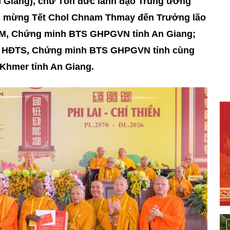
n Giang), chư Tôn đức lãnh đạo Trung ương
c mừng Tết Chol Chnam Thmay đến Trưởng lão
CM, Chứng minh BTS GHPGVN tỉnh An Giang;
c HĐTS, Chứng minh BTS GHPGVN tỉnh cùng
Khmer tỉnh An Giang.