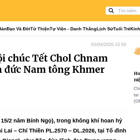
Bản
Đạo Và Đời
Từ Thiện
Tự Viện - Danh Thắng
Lịch Sử
Tuổi Trẻ
Kinh
02/04/2026 15:50
ội chúc Tết Chol Chnam
n đức Nam tông Khmer
Hu
ni
Ch
tạ
(G
lã
th
15/2 năm Bính Ngọ), trong không khí hoan hỷ
i Lai – Chí Thiền PL.2570 – DL.2026, tại Tổ đình