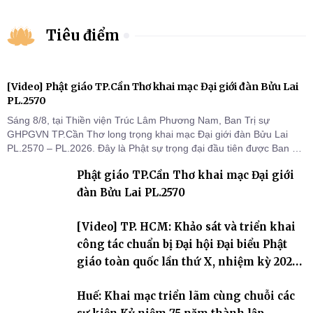
Tiêu điểm
[Video] Phật giáo TP.Cần Thơ khai mạc Đại giới đàn Bửu Lai
PL.2570
Sáng 8/8, tại Thiền viện Trúc Lâm Phương Nam, Ban Trị sự
GHPGVN TP.Cần Thơ long trọng khai mạc Đại giới đàn Bửu Lai
PL.2570 – PL.2026. Đây là Phật sự trọng đại đầu tiên được Ban Trị
sự triển khai sau thành công của Đại hội Phật giáo thành phố lần
Phật giáo TP.Cần Thơ khai mạc Đại giới
thứ I, thể hiện sự quan tâm đối với công tác truyền giới, đào tạo
Tăng tài và tiếp nối mạng mạch Tăng-g
đàn Bửu Lai PL.2570
[Video] TP. HCM: Khảo sát và triển khai
công tác chuẩn bị Đại hội Đại biểu Phật
giáo toàn quốc lần thứ X, nhiệm kỳ 2026-
2031
Huế: Khai mạc triển lãm cùng chuỗi các