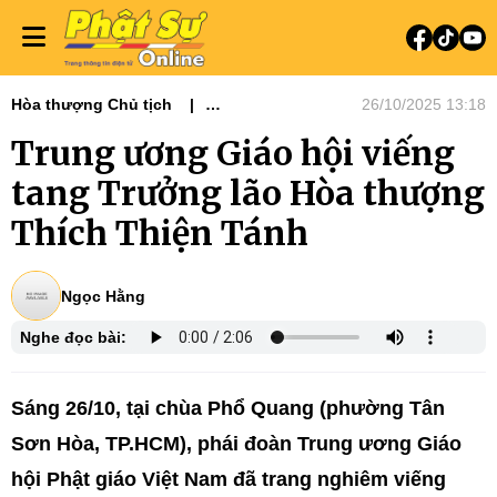
Hòa thượng Chủ tịch
26/10/2025 13:18
Tin tức - Phật sự
Phật sự miền Đông
Trung ương Giáo hội viếng
Phật sự TƯGH
Nổi bật
Tiêu điểm
tang Trưởng lão Hòa thượng
Thích Thiện Tánh
Ngọc Hằng
Nghe đọc bài:
Sáng 26/10, tại chùa Phổ Quang (phường Tân
Sơn Hòa, TP.HCM), phái đoàn Trung ương Giáo
hội Phật giáo Việt Nam đã trang nghiêm viếng