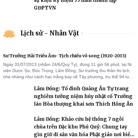
sự kiện Kỷ niệm 75 năm thành lập
GĐPTVN
Lịch sử - Nhân Vật
Sư Trưởng Hải Triều Âm- Tịch chiếu vô song (1920-2013)
Ngày 31/07/2013 (nhằm 24/6/Quý Tỵ), đúng 11 giờ 56 phút, tại Ni
viện Dược Sư, Đức Trọng, Lâm Đồng, Sư trưởng thu thần thị tịch,
nhẹ nhàng như cánh hạc trắng bay về Tây phương, trụ thế 94 tuổi
đời, 60 hạ lạp.
Lâm Đồng: Tổ đình Quảng Ân Tự trang
nghiêm tưởng niệm húy nhật cố Trưởng
lão Hòa thượng khai sơn Thích Hồng Ân
Lâm Đồng: Khảo cứu hệ thống 7 ngôi
chùa trên Đặc khu Phú Quý: Chung tay
gìn giữ di sản văn hóa Phật giáo nơi biển