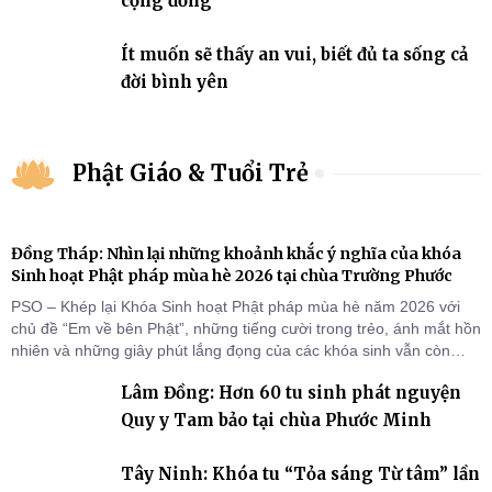
cộng đồng
Ít muốn sẽ thấy an vui, biết đủ ta sống cả
đời bình yên
Phật Giáo & Tuổi Trẻ
Đồng Tháp: Nhìn lại những khoảnh khắc ý nghĩa của khóa
Sinh hoạt Phật pháp mùa hè 2026 tại chùa Trường Phước
PSO – Khép lại Khóa Sinh hoạt Phật pháp mùa hè năm 2026 với
chủ đề “Em về bên Phật”, những tiếng cười trong trẻo, ánh mắt hồn
nhiên và những giây phút lắng đọng của các khóa sinh vẫn còn
đọng lại dưới mái chùa Trường Phước (xã Tân Hương, tỉnh Đồng
Lâm Đồng: Hơn 60 tu sinh phát nguyện
Tháp). Những tuần tu học ngắn ngủi nhưng đã trở thành hành
trang quý báu, gieo những hạt giống thiện l
Quy y Tam bảo tại chùa Phước Minh
Tây Ninh: Khóa tu “Tỏa sáng Từ tâm” lần