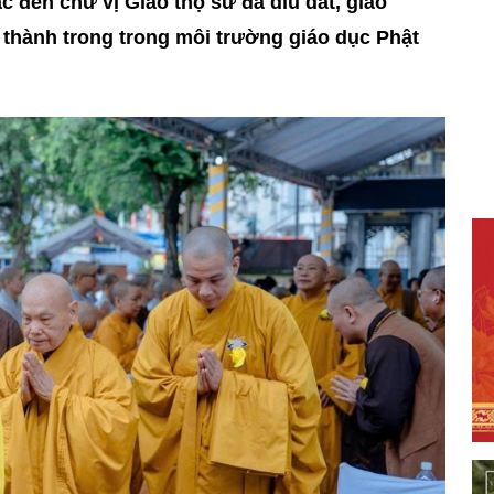
ắc đến chư vị Giáo thọ sư đã dìu dắt, giáo
thành trong trong môi trường giáo dục Phật