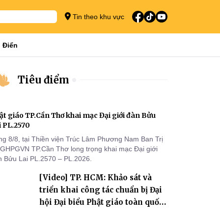
Tin theo khu vực
 Điển
Tiêu điểm
ật giáo TP.Cần Thơ khai mạc Đại giới đàn Bửu
i PL.2570
ng 8/8, tại Thiền viện Trúc Lâm Phương Nam Ban Trị
 GHPGVN TP.Cần Thơ long trọng khai mạc Đại giới
n Bửu Lai PL.2570 – PL.2026.
[Video] TP. HCM: Khảo sát và
triển khai công tác chuẩn bị Đại
hội Đại biểu Phật giáo toàn quốc
lần thứ X, nhiệm kỳ 2026-2031