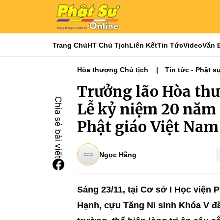
Trang Chủ
HT Chủ Tịch
Liên Kết
Tin Tức
Video
Văn 
Hòa thượng Chủ tịch
Tin tức - Phật s
Phật sự TƯGH
Nổi bật
Tiêu điểm
Trưởng lão Hòa th
Lễ kỷ niệm 20 năm 
Phật giáo Việt Nam
Ngọc Hằng
Sáng 23/11, tại Cơ sở I Học viện 
Hạnh, cựu Tăng Ni sinh Khóa V đã