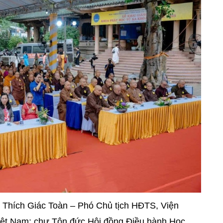
 Thích Giác Toàn – Phó Chủ tịch HĐTS, Viện
iệt Nam; chư Tôn đức Hội đồng Điều hành Học