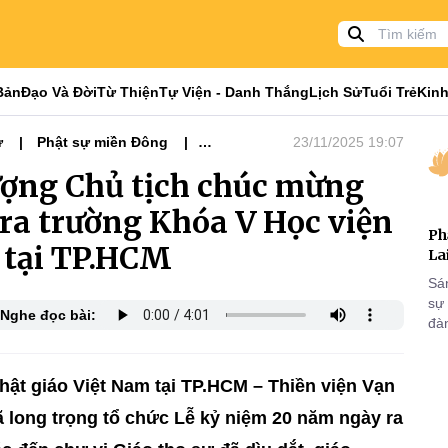
Bản
Đạo Và Đời
Từ Thiện
Tự Viện - Danh Thắng
Lịch Sử
Tuổi Trẻ
Kinh
ự
Phật sự miền Đông
23/11/2025 19:07
ượng Chủ tịch chúc mừng
ra trường Khóa V Học viện
Ph
 tại TP.HCM
La
Sá
sự
Nghe đọc bài:
đà
Phật giáo Việt Nam tại TP.HCM – Thiền viện Vạn
 long trọng tổ chức Lễ kỷ niệm 20 năm ngày ra