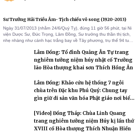
Sư Trưởng Hải Triều Âm- Tịch chiếu vô song (1920-2013)
Ngày 31/07/2013 (nhằm 24/6/Quý Tỵ), đúng 11 giờ 56 phút, tại Ni
viện Dược Sư, Đức Trọng, Lâm Đồng, Sư trưởng thu thần thị tịch,
nhẹ nhàng như cánh hạc trắng bay về Tây phương, trụ thế 94 tuổi
đời, 60 hạ lạp.
Lâm Đồng: Tổ đình Quảng Ân Tự trang
nghiêm tưởng niệm húy nhật cố Trưởng
lão Hòa thượng khai sơn Thích Hồng Ân
Lâm Đồng: Khảo cứu hệ thống 7 ngôi
chùa trên Đặc khu Phú Quý: Chung tay
gìn giữ di sản văn hóa Phật giáo nơi biển
đảo
[Video] Đồng Tháp: Chùa Linh Quang
trang nghiêm tưởng niệm Húy kị lần thứ
XVIII cố Hòa thượng Thích Nhuận Hiền