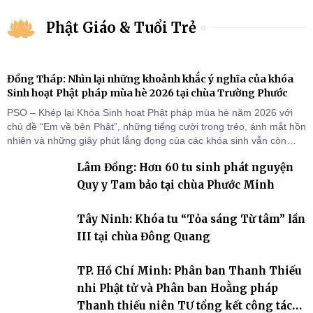
Phật Giáo & Tuổi Trẻ
Đồng Tháp: Nhìn lại những khoảnh khắc ý nghĩa của khóa
Sinh hoạt Phật pháp mùa hè 2026 tại chùa Trường Phước
PSO – Khép lại Khóa Sinh hoạt Phật pháp mùa hè năm 2026 với
chủ đề “Em về bên Phật”, những tiếng cười trong trẻo, ánh mắt hồn
nhiên và những giây phút lắng đọng của các khóa sinh vẫn còn
đọng lại dưới mái chùa Trường Phước (xã Tân Hương, tỉnh Đồng
Lâm Đồng: Hơn 60 tu sinh phát nguyện
Tháp). Những tuần tu học ngắn ngủi nhưng đã trở thành hành
trang quý báu, gieo những hạt giống thiện l
Quy y Tam bảo tại chùa Phước Minh
Tây Ninh: Khóa tu “Tỏa sáng Từ tâm” lần
III tại chùa Đông Quang
TP. Hồ Chí Minh: Phân ban Thanh Thiếu
nhi Phật tử và Phân ban Hoằng pháp
Thanh thiếu niên TƯ tổng kết công tác