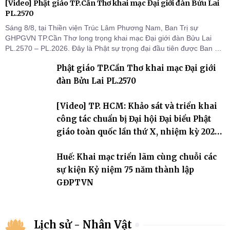
[Video] Phật giáo TP.Cần Thơ khai mạc Đại giới đàn Bửu Lai
PL.2570
Sáng 8/8, tại Thiền viện Trúc Lâm Phương Nam, Ban Trị sự
GHPGVN TP.Cần Thơ long trọng khai mạc Đại giới đàn Bửu Lai
PL.2570 – PL.2026. Đây là Phật sự trọng đại đầu tiên được Ban Trị
sự triển khai sau thành công của Đại hội Phật giáo thành phố lần
Phật giáo TP.Cần Thơ khai mạc Đại giới
thứ I, thể hiện sự quan tâm đối với công tác truyền giới, đào tạo
Tăng tài và tiếp nối mạng mạch Tăng-g
đàn Bửu Lai PL.2570
[Video] TP. HCM: Khảo sát và triển khai
công tác chuẩn bị Đại hội Đại biểu Phật
giáo toàn quốc lần thứ X, nhiệm kỳ 2026-
2031
Huế: Khai mạc triển lãm cùng chuỗi các
sự kiện Kỷ niệm 75 năm thành lập
GĐPTVN
Lịch sử - Nhân Vật