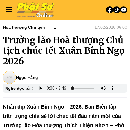
Hòa thượng Chủ tịch
17/02/2026 06:00
Tin tức - Phật sự
Văn bản Giáo hội
Trưởng lão Hoà thượng Chủ
Phật sự TƯGH
Nổi bật
Tiêu điểm
Ni giới
Tiêu điểm
tịch chúc tết Xuân Bính Ngọ
2026
Ngọc Hằng
Nghe đọc bài:
Nhân dịp Xuân Bính Ngọ – 2026, Ban Biên tập
trân trọng chia sẻ lời chúc tết đầu năm mới của
Trưởng lão Hòa thượng Thích Thiện Nhơn – Phó