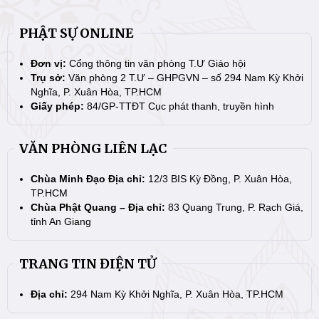
PHẬT SỰ ONLINE
Đơn vị:
Cổng thông tin văn phòng T.Ư Giáo hội
Trụ sở:
Văn phòng 2 T.Ư – GHPGVN – số 294 Nam Kỳ Khởi
Nghĩa, P. Xuân Hòa, TP.HCM
Giấy phép:
84/GP-TTĐT Cục phát thanh, truyền hình
VĂN PHÒNG LIÊN LẠC
Chùa Minh Đạo Địa chỉ:
12/3 BIS Kỳ Đồng, P. Xuân Hòa,
TP.HCM
Chùa Phật Quang – Địa chỉ:
83 Quang Trung, P. Rạch Giá,
tỉnh An Giang
TRANG TIN ĐIỆN TỬ
Địa chỉ:
294 Nam Kỳ Khởi Nghĩa, P. Xuân Hòa, TP.HCM