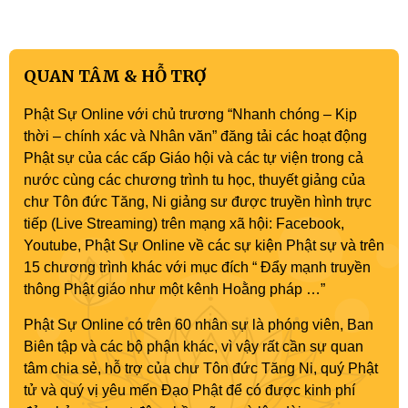
Phật sự nhiệm kỳ IX (2022 – 2027)
QUAN TÂM & HỖ TRỢ
Phật Sự Online với chủ trương “Nhanh chóng – Kịp
thời – chính xác và Nhân văn” đăng tải các hoạt động
Phật sự của các cấp Giáo hội và các tự viện trong cả
nước cùng các chương trình tu học, thuyết giảng của
chư Tôn đức Tăng, Ni giảng sư được truyền hình trực
tiếp (Live Streaming) trên mạng xã hội: Facebook,
Youtube, Phật Sự Online về các sự kiện Phật sự và trên
15 chương trình khác với mục đích “ Đẩy mạnh truyền
thông Phật giáo như một kênh Hoằng pháp …”
Phật Sự Online có trên 60 nhân sự là phóng viên, Ban
Biên tập và các bộ phận khác, vì vậy rất cần sự quan
tâm chia sẻ, hỗ trợ của chư Tôn đức Tăng Ni, quý Phật
tử và quý vị yêu mến Đạo Phật để có được kinh phí